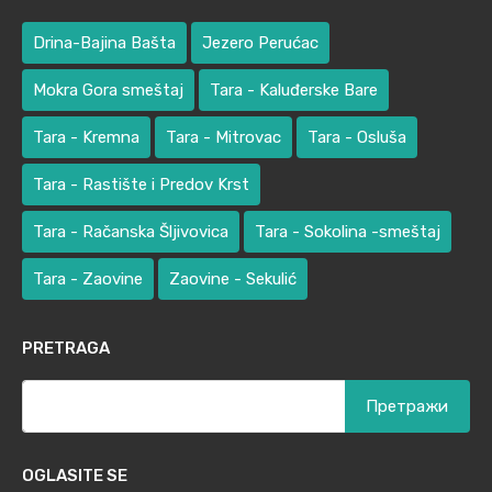
Drina-Bajina Bašta
Jezero Perućac
Mokra Gora smeštaj
Tara - Kaluđerske Bare
Tara - Kremna
Tara - Mitrovac
Tara - Osluša
Tara - Rastište i Predov Krst
Tara - Račanska Šljivovica
Tara - Sokolina -smeštaj
Tara - Zaovine
Zaovine - Sekulić
PRETRAGA
Претрага
за:
OGLASITE SE