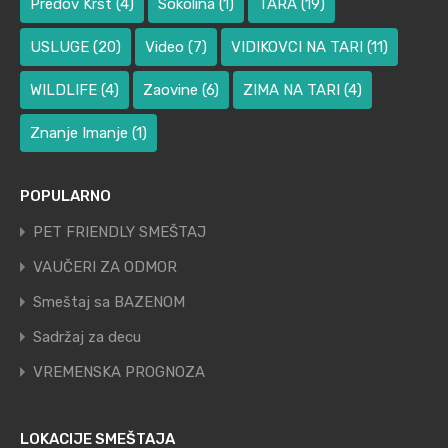
Predov Krst
(4)
Sokolina
(1)
TARA
(19)
USLUGE
(20)
Video
(7)
VIDIKOVCI NA TARI
(11)
WILDLIFE
(4)
Zaovine
(6)
ZIMA NA TARI
(4)
Znanje Imanje
(1)
POPULARNO
PET FRIENDLY SMEŠTAJ
VAUČERI ZA ODMOR
Smeštaj sa BAZENOM
Sadržaj za decu
VREMENSKA PROGNOZA
LOKACIJE SMEŠTAJA