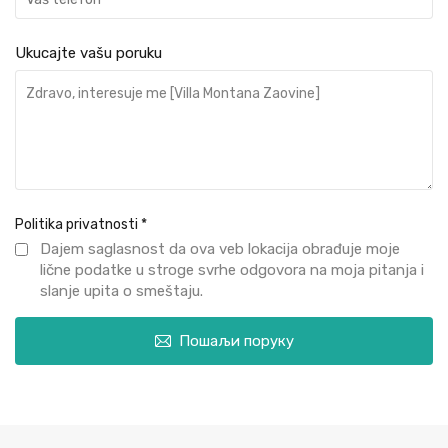
Ukucajte vašu poruku
Politika privatnosti
*
Dajem saglasnost da ova veb lokacija obrađuje moje
lične podatke u stroge svrhe odgovora na moja pitanja i
slanje upita o smeštaju.
Пошаљи поруку