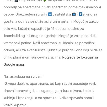
jezera
na planini Tari
Raspolažemo sa 4 savremeno
opremljena apartmana. Svaki apartman prima maksimalno 4
osobe. Obezbeđeni su WiFi
, satelitska
i
arking za
goste, a do nas se stiže asfaltnim putem. Moguć je zakup
cele vile. Ležajni kapacitet je 16 osoba, idealno za
teambuilding-e i druge događaje. Moguć je zakup na duži
vremenski period. Naši apartmani su idealni za porodični
odmor, ali i za avanturiste, ljubitelje prirode i one koji bi da se
umiju planinskim sunčevim zracima.
Pogledajte lokaciju na
Google mapi.
Na raspolaganju su vam:
-2 veća dupleks apartmana, od kojih svaki poseduje veliki
dnevni boravak gde se ugaona garnitura otvara, toalet,
kuhinju i trpezariju, a na spratu su velika spavaća soba i
veliko kupatilo.