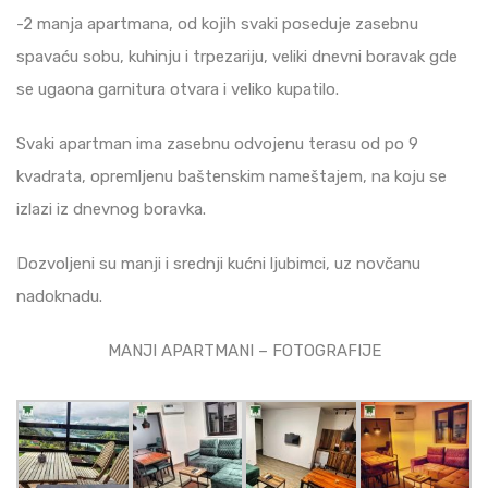
-2 manja apartmana, od kojih svaki poseduje zasebnu
spavaću sobu, kuhinju i trpezariju, veliki dnevni boravak gde
se ugaona garnitura otvara i veliko kupatilo.
Svaki apartman ima zasebnu odvojenu terasu od po 9
kvadrata, opremljenu baštenskim nameštajem, na koju se
izlazi iz dnevnog boravka.
Dozvoljeni su manji i srednji kućni ljubimci, uz novčanu
nadoknadu.
MANJI APARTMANI – FOTOGRAFIJE