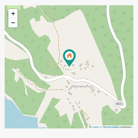
+
−
Leaflet
|
©
OpenStreetMap
contributors