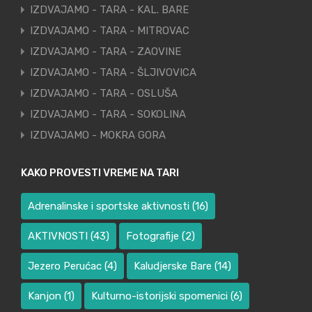
IZDVAJAMO - TARA - KAL. BARE
IZDVAJAMO - TARA - MITROVAC
IZDVAJAMO - TARA - ZAOVINE
IZDVAJAMO - TARA - ŠLJIVOVICA
IZDVAJAMO - TARA - OSLUŠA
IZDVAJAMO - TARA - SOKOLINA
IZDVAJAMO - MOKRA GORA
KAKO PROVESTI VREME NA TARI
Adrenalinske i sportske aktivnosti
(16)
AKTIVNOSTI
(43)
Fotografije
(2)
Jezero Perućac
(4)
Kaludjerske Bare
(14)
Kanjon
(1)
Kulturno-istorijski spomenici
(6)