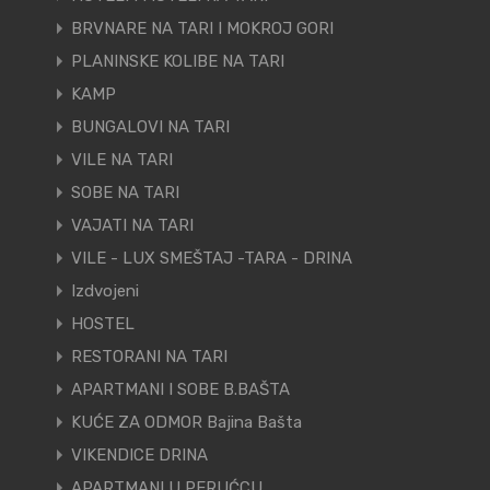
BRVNARE NA TARI I MOKROJ GORI
PLANINSKE KOLIBE NA TARI
KAMP
BUNGALOVI NA TARI
VILE NA TARI
SOBE NA TARI
VAJATI NA TARI
VILE - LUX SMEŠTAJ -TARA - DRINA
Izdvojeni
HOSTEL
RESTORANI NA TARI
APARTMANI I SOBE B.BAŠTA
KUĆE ZA ODMOR Bajina Bašta
VIKENDICE DRINA
APARTMANI U PERUĆCU