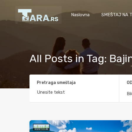
Naslovna
SMEŠTAJ NA T
All Posts in Tag: Baj
Pretraga smeštaja
OD
Bi