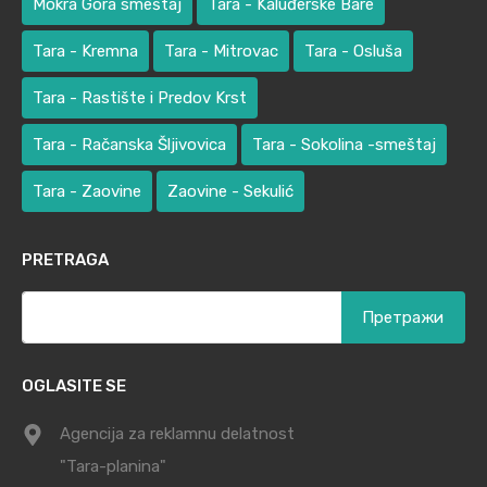
Mokra Gora smeštaj
Tara - Kaluđerske Bare
Tara - Kremna
Tara - Mitrovac
Tara - Osluša
Tara - Rastište i Predov Krst
Tara - Račanska Šljivovica
Tara - Sokolina -smeštaj
Tara - Zaovine
Zaovine - Sekulić
PRETRAGA
Претрага
за:
OGLASITE SE
Agencija za reklamnu delatnost
"Tara-planina"