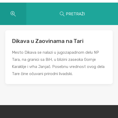
PRETRAŽI
Dikava u Zaovinama na Tari
Mesto Dikava se nalazi u jugozapadnom delu NP
Tara, na granici sa BiH, u blizini zaseoka Gornje
Karaklije i vrha Janjač. Posebnu vrednost ovog dela
Tare čine očuvani prirodni livadski.