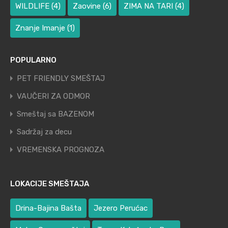
WILDLIFE
(4)
Zaovine
(6)
ZIMA NA TARI
(4)
Znanje Imanje
(1)
POPULARNO
PET FRIENDLY SMEŠTAJ
VAUČERI ZA ODMOR
Smeštaj sa BAZENOM
Sadržaj za decu
VREMENSKA PROGNOZA
LOKACIJE SMEŠTAJA
Drina-Bajina Bašta
Jezero Perućac