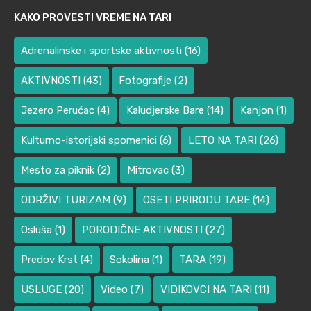
KAKO PROVESTI VREME NA TARI
Adrenalinske i sportske aktivnosti
(16)
AKTIVNOSTI
(43)
Fotografije
(2)
Jezero Perućac
(4)
Kaludjerske Bare
(14)
Kanjon
(1)
Kulturno-istorijski spomenici
(6)
LETO NA TARI
(26)
Mesto za piknik
(2)
Mitrovac
(3)
ODRŽIVI TURIZAM
(9)
OSETI PRIRODU TARE
(14)
Osluša
(1)
PORODIČNE AKTIVNOSTI
(27)
Predov Krst
(4)
Sokolina
(1)
TARA
(19)
USLUGE
(20)
Video
(7)
VIDIKOVCI NA TARI
(11)