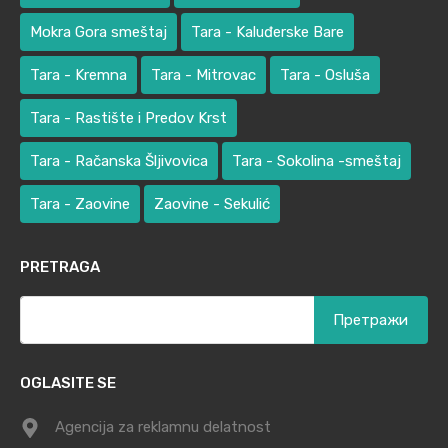
Mokra Gora smeštaj
Tara - Kaluđerske Bare
Tara - Kremna
Tara - Mitrovac
Tara - Osluša
Tara - Rastište i Predov Krst
Tara - Račanska Šljivovica
Tara - Sokolina -smeštaj
Tara - Zaovine
Zaovine - Sekulić
PRETRAGA
Претрага
за:
OGLASITE SE
Agencija za reklamnu delatnost