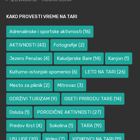
KAKO PROVESTI VREME NA TARI
Adrenalinske i sportske aktivnosti
(16)
AKTIVNOSTI
(43)
Fotografije
(2)
Jezero Perućac
(4)
Kaludjerske Bare
(14)
Kanjon
(1)
Kulturno-istorijski spomenici
(6)
LETO NA TARI
(26)
Mesto za piknik
(2)
Mitrovac
(3)
ODRŽIVI TURIZAM
(9)
OSETI PRIRODU TARE
(14)
Osluša
(1)
PORODIČNE AKTIVNOSTI
(27)
Predov Krst
(4)
Sokolina
(1)
TARA
(19)
USLUGE
(20)
Video
(7)
VIDIKOVCI NA TARI
(11)