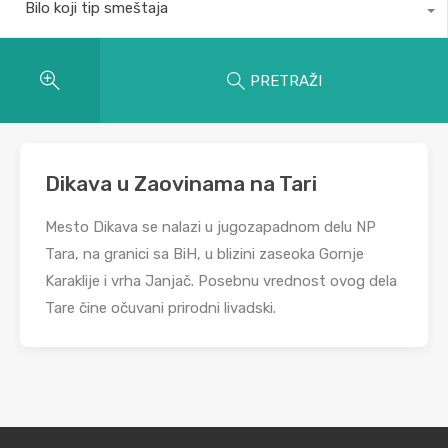
Bilo koji tip smeštaja
PRETRAŽI
Dikava u Zaovinama na Tari
Mesto Dikava se nalazi u jugozapadnom delu NP
Tara, na granici sa BiH, u blizini zaseoka Gornje
Karaklije i vrha Janjač. Posebnu vrednost ovog dela
Tare čine očuvani prirodni livadski.