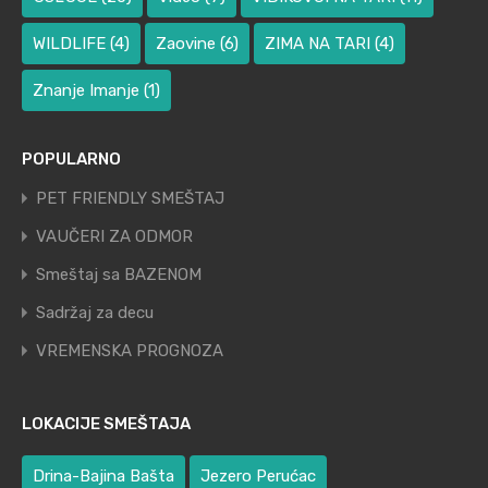
WILDLIFE
(4)
Zaovine
(6)
ZIMA NA TARI
(4)
Znanje Imanje
(1)
POPULARNO
PET FRIENDLY SMEŠTAJ
VAUČERI ZA ODMOR
Smeštaj sa BAZENOM
Sadržaj za decu
VREMENSKA PROGNOZA
LOKACIJE SMEŠTAJA
Drina-Bajina Bašta
Jezero Perućac