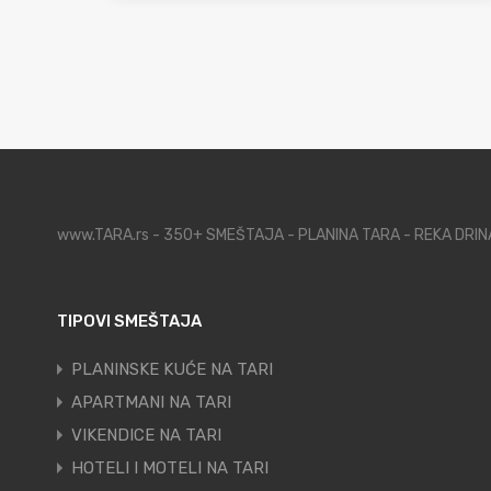
www.TARA.rs - 350+ SMEŠTAJA - PLANINA TARA - REKA DRI
TIPOVI SMEŠTAJA
PLANINSKE KUĆE NA TARI
APARTMANI NA TARI
VIKENDICE NA TARI
HOTELI I MOTELI NA TARI