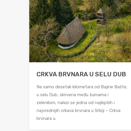
CRKVA BRVNARA U SELU DUB
Na samo desetak kilometara od Bajine Bašte,
u selu Dub, skrivena među šumama i
zelenilom, nalazi se jedna od najlepših i
najvrednijih crkava brvnara u Srbiji – Crkva
brvnara u.