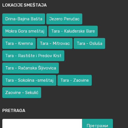
LOKACIJE SMEŠTAJA
Drina-Bajina Bašta
Jezero Perućac
Mokra Gora smeštaj
Tara - Kaluđerske Bare
Tara - Kremna
Tara - Mitrovac
Tara - Osluša
Tara - Rastište i Predov Krst
Tara - Račanska Šljivovica
Tara - Sokolina -smeštaj
Tara - Zaovine
Zaovine - Sekulić
PRETRAGA
Претрага
за: