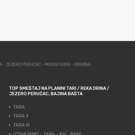
NA - JEZERO PERUĆAC - MOKRA GORA - KREMNA
TOP SMEŠTAJ NA PLANINI TARI / REKA DRINA /
JEZERO PERUĆAC, BAJINA BAŠTA
TARA
TARA II
TARA III
IZDVAJAMO - TARA - KAL. BARE