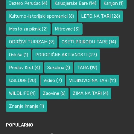
Jezero Perućac
(4)
Kaludjerske Bare
(14)
Kanjon
(1)
Kulturno-istorijski spomenici
(6)
LETO NA TARI
(26)
Mesto za piknik
(2)
Mitrovac
(3)
ODRŽIVI TURIZAM
(9)
OSETI PRIRODU TARE
(14)
Osluša
(1)
PORODIČNE AKTIVNOSTI
(27)
Predov Krst
(4)
Sokolina
(1)
TARA
(19)
USLUGE
(20)
Video
(7)
VIDIKOVCI NA TARI
(11)
WILDLIFE
(4)
Zaovine
(6)
ZIMA NA TARI
(4)
Znanje Imanje
(1)
POPULARNO