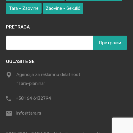
Tara - Zaovine
Zaovine - Sekulić
PRETRAGA
Претрага
за:
OGLASITE SE
Agencija za reklamnu delatnost
"Tara-planina"
+381 64 6132794
info@tara.rs