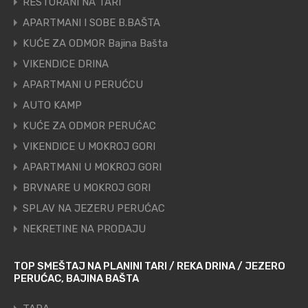
RESTORANI NA TARI
APARTMANI I SOBE B.BAŠTA
KUĆE ZA ODMOR Bajina Bašta
VIKENDICE DRINA
APARTMANI U PERUĆCU
AUTO KAMP
KUĆE ZA ODMOR PERUĆAC
VIKENDICE U MOKROJ GORI
APARTMANI U MOKROJ GORI
BRVNARE U MOKROJ GORI
SPLAV NA JEZERU PERUĆAC
NEKRETINE NA PRODAJU
TOP SMEŠTAJ NA PLANINI TARI / REKA DRINA / JEZERO
PERUĆAC, BAJINA BAŠTA