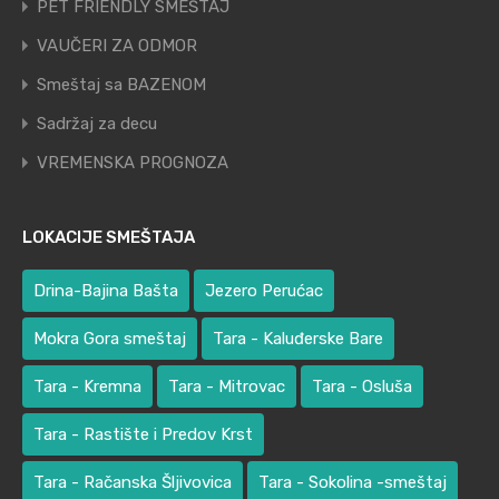
PET FRIENDLY SMEŠTAJ
VAUČERI ZA ODMOR
Smeštaj sa BAZENOM
Sadržaj za decu
VREMENSKA PROGNOZA
LOKACIJE SMEŠTAJA
Drina-Bajina Bašta
Jezero Perućac
Mokra Gora smeštaj
Tara - Kaluđerske Bare
Tara - Kremna
Tara - Mitrovac
Tara - Osluša
Tara - Rastište i Predov Krst
Tara - Račanska Šljivovica
Tara - Sokolina -smeštaj