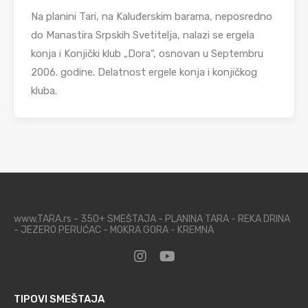
Na planini Tari, na Kaluđerskim barama, neposredno
do Manastira Srpskih Svetitelja, nalazi se ergela
konja i Konjički klub „Dora“, osnovan u Septembru
2006. godine. Delatnost ergele konja i konjičkog
kluba.
www.TARA.rs - 350+ SMEŠTAJA - PLANINA TARA - REKA DRINA
- JEZERO PERUĆAC - MOKRA GORA - KREMNA
TIPOVI SMEŠTAJA