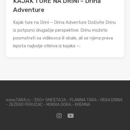
KAJAK TURE NA DRINI – Drina
Adventure
Kajak ture na Drini – Drina Adventure Doživite Drinu
iz potpuno drugačije perspektive. Drinu možete
posmatrati sa vidikovca ili obale, ali se njena prava
lepota najbolje otkriva iz kajaka —.
www.TARA.rs - 350+ SMEŠTAJA - PLANINA TARA - REKA DRINA
- JEZERO PERUĆAC - MOKRA GORA - KREMNA