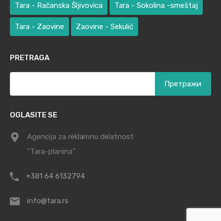
Tara - Račanska Šljivovica
Tara - Sokolina -smeštaj
Tara - Zaovine
Zaovine - Sekulić
PRETRAGA
Претрага
за:
OGLASITE SE
Agencija za reklamnu delatnost
"Tara-planina"
+381 64 6132794
info@tara.rs