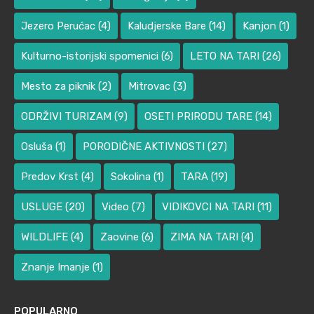
Jezero Perućac
(4)
Kaludjerske Bare
(14)
Kanjon
(1)
Kulturno-istorijski spomenici
(6)
LETO NA TARI
(26)
Mesto za piknik
(2)
Mitrovac
(3)
ODRŽIVI TURIZAM
(9)
OSETI PRIRODU TARE
(14)
Osluša
(1)
PORODIČNE AKTIVNOSTI
(27)
Predov Krst
(4)
Sokolina
(1)
TARA
(19)
USLUGE
(20)
Video
(7)
VIDIKOVCI NA TARI
(11)
WILDLIFE
(4)
Zaovine
(6)
ZIMA NA TARI
(4)
Znanje Imanje
(1)
POPULARNO