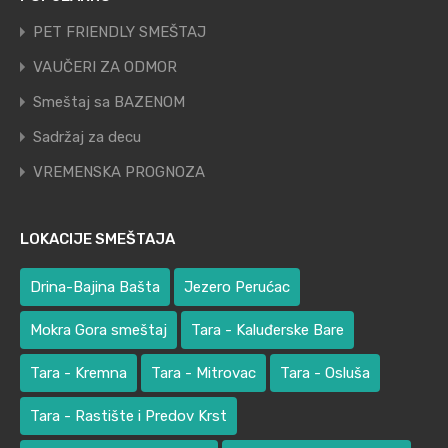
PET FRIENDLY SMEŠTAJ
VAUČERI ZA ODMOR
Smeštaj sa BAZENOM
Sadržaj za decu
VREMENSKA PROGNOZA
LOKACIJE SMEŠTAJA
Drina-Bajina Bašta
Jezero Perućac
Mokra Gora smeštaj
Tara - Kaluđerske Bare
Tara - Kremna
Tara - Mitrovac
Tara - Osluša
Tara - Rastište i Predov Krst