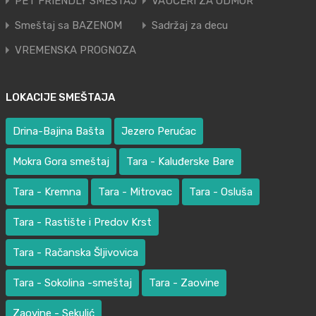
PET FRIENDLY SMEŠTAJ
VAUČERI ZA ODMOR
Smeštaj sa BAZENOM
Sadržaj za decu
VREMENSKA PROGNOZA
LOKACIJE SMEŠTAJA
Drina-Bajina Bašta
Jezero Perućac
Mokra Gora smeštaj
Tara - Kaluđerske Bare
Tara - Kremna
Tara - Mitrovac
Tara - Osluša
Tara - Rastište i Predov Krst
Tara - Račanska Šljivovica
Tara - Sokolina -smeštaj
Tara - Zaovine
Zaovine - Sekulić