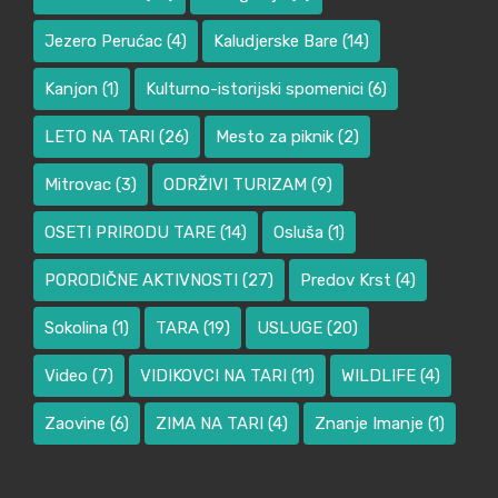
Jezero Perućac
(4)
Kaludjerske Bare
(14)
Kanjon
(1)
Kulturno-istorijski spomenici
(6)
LETO NA TARI
(26)
Mesto za piknik
(2)
Mitrovac
(3)
ODRŽIVI TURIZAM
(9)
OSETI PRIRODU TARE
(14)
Osluša
(1)
PORODIČNE AKTIVNOSTI
(27)
Predov Krst
(4)
Sokolina
(1)
TARA
(19)
USLUGE
(20)
Video
(7)
VIDIKOVCI NA TARI
(11)
WILDLIFE
(4)
Zaovine
(6)
ZIMA NA TARI
(4)
Znanje Imanje
(1)