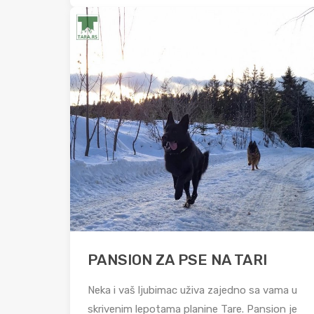
PANSION ZA PSE NA TARI
Neka i vaš ljubimac uživa zajedno sa vama u
skrivenim lepotama planine Tare. Pansion je