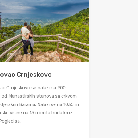
kovac Crnjeskovo
vac Crnjeskovo se nalazi na 900
 od Manastirskih stanova sa crkvom
udjerskim Barama. Nalazi se na 1035 m
ske visine na 15 minuta hoda kroz
Pogled sa.