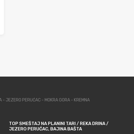
NA - JEZERO PERUĆAC - MOKRA GORA - KREMNA
TOP SMEŠTAJ NA PLANINI TARI / REKA DRINA /
JEZERO PERUĆAC, BAJINA BAŠTA