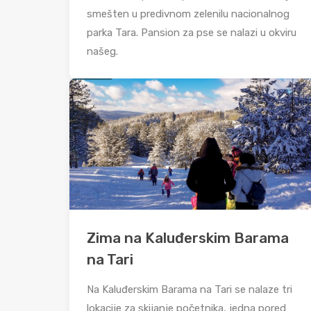
smešten u predivnom zelenilu nacionalnog
parka Tara. Pansion za pse se nalazi u okviru
našeg.
Zima na Kaluđerskim Barama
na Tari
Na Kaluđerskim Barama na Tari se nalaze tri
lokacije za skijanje početnika, jedna pored