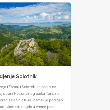
djenje Solotnik
enje (Zamak) Solotnik se nalazi na
j strani Nacionalnog parka Tara, na
pored sela Solotuša. Zamak je podigao
ati vlastelin negde u vreme pada