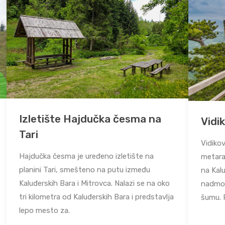
Izletište Hajdučka česma na
Vidi
Tari
Vidiko
Hajdučka česma je uređeno izletište na
metara
planini Tari, smešteno na putu između
na Kal
Kaluđerskih Bara i Mitrovca. Nalazi se na oko
nadmor
tri kilometra od Kaluđerskih Bara i predstavlja
šumu. 
lepo mesto za.