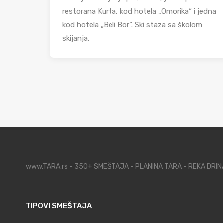
restorana Kurta, kod hotela „Omorika“ i jedna
kod hotela „Beli Bor“. Ski staza sa školom
skijanja.
www.TARA.rs - 350+ SMEŠTAJA - PLANINA TARA - REKA DRI
TIPOVI SMEŠTAJA