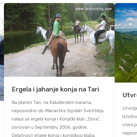
Ergela i jahanje konja na Tari
Utvr
Na planini Tari, na Kaluđerskim barama,
Utvrdj
neposredno do Manastira Srpskih Svetitelja,
istočno
nalazi se ergela konja i Konjički klub „Dora“,
steni 
osnovan u Septembru 2006. godine.
nepozn
Delatnost ergele konja i konjičkog kluba.