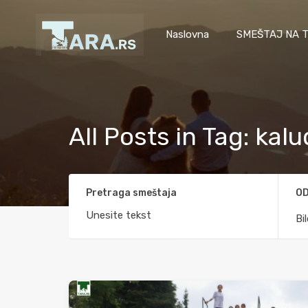
Naslovna
SMEŠTAJ NA T
All Posts in Tag: kal
Pretraga smeštaja
OD
Bi