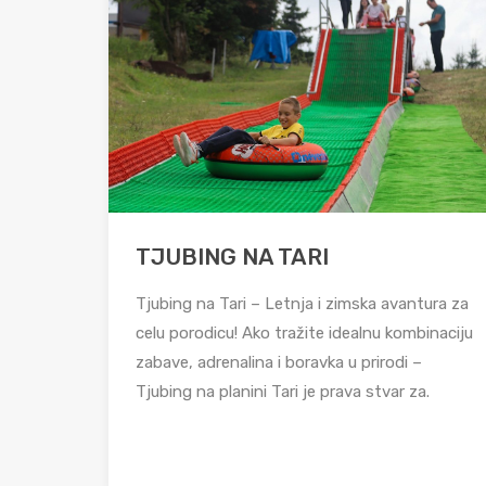
TJUBING NA TARI
Tjubing na Tari – Letnja i zimska avantura za
celu porodicu! Ako tražite idealnu kombinaciju
zabave, adrenalina i boravka u prirodi –
Tjubing na planini Tari je prava stvar za.