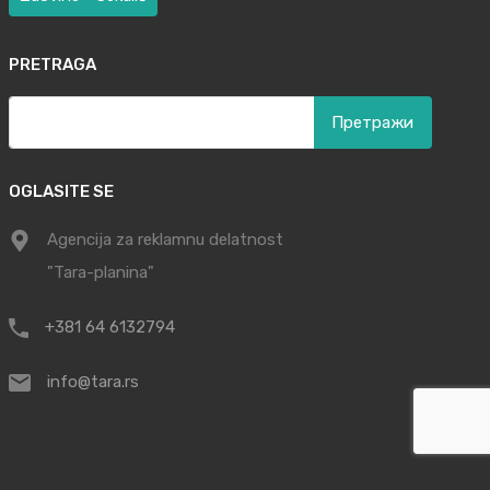
PRETRAGA
Претрага
за:
OGLASITE SE
Agencija za reklamnu delatnost
"Tara-planina"
+381 64 6132794
info@tara.rs