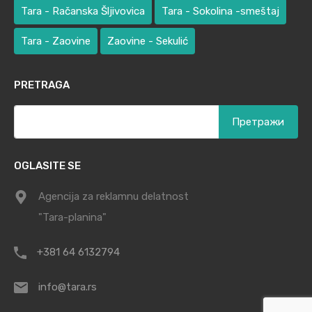
Tara - Račanska Šljivovica
Tara - Sokolina -smeštaj
Tara - Zaovine
Zaovine - Sekulić
PRETRAGA
Претрага
за:
OGLASITE SE
Agencija za reklamnu delatnost
"Tara-planina"
+381 64 6132794
info@tara.rs