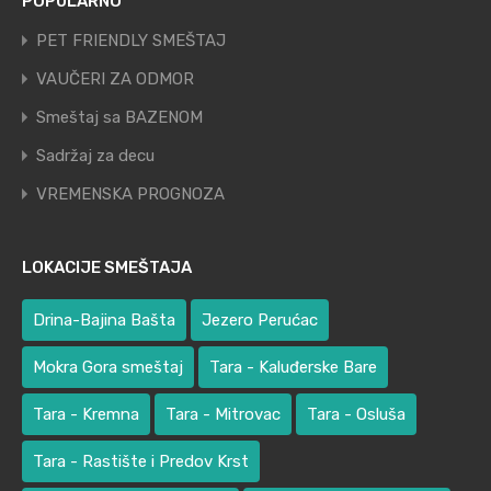
POPULARNO
PET FRIENDLY SMEŠTAJ
VAUČERI ZA ODMOR
Smeštaj sa BAZENOM
Sadržaj za decu
VREMENSKA PROGNOZA
LOKACIJE SMEŠTAJA
Drina-Bajina Bašta
Jezero Perućac
Mokra Gora smeštaj
Tara - Kaluđerske Bare
Tara - Kremna
Tara - Mitrovac
Tara - Osluša
Tara - Rastište i Predov Krst