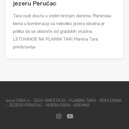
jezeru Perućac
Tara nudi dosta u vrelim letnjim danima. Planinska
klima u kombinaciji sa nekoliko jezera idealna je
prilika da se sklonite od gradskih vrućina.
LETOVANJE NA PLANINI TARI Planina Tara
predstavlja.
www.TARA.rs - 350+ SMEŠTAJA - PLANINA TARA - REKA DRINA
- JEZERO PERUĆAC - MOKRA GORA - KREMNA