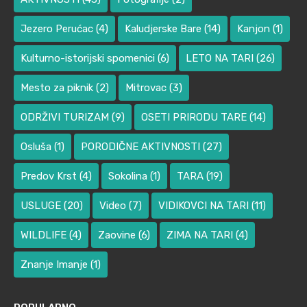
Jezero Perućac
(4)
Kaludjerske Bare
(14)
Kanjon
(1)
Kulturno-istorijski spomenici
(6)
LETO NA TARI
(26)
Mesto za piknik
(2)
Mitrovac
(3)
ODRŽIVI TURIZAM
(9)
OSETI PRIRODU TARE
(14)
Osluša
(1)
PORODIČNE AKTIVNOSTI
(27)
Predov Krst
(4)
Sokolina
(1)
TARA
(19)
USLUGE
(20)
Video
(7)
VIDIKOVCI NA TARI
(11)
WILDLIFE
(4)
Zaovine
(6)
ZIMA NA TARI
(4)
Znanje Imanje
(1)