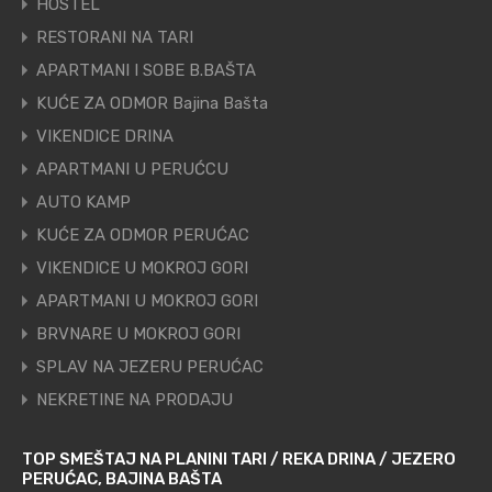
HOSTEL
RESTORANI NA TARI
APARTMANI I SOBE B.BAŠTA
KUĆE ZA ODMOR Bajina Bašta
VIKENDICE DRINA
APARTMANI U PERUĆCU
AUTO KAMP
KUĆE ZA ODMOR PERUĆAC
VIKENDICE U MOKROJ GORI
APARTMANI U MOKROJ GORI
BRVNARE U MOKROJ GORI
SPLAV NA JEZERU PERUĆAC
NEKRETINE NA PRODAJU
TOP SMEŠTAJ NA PLANINI TARI / REKA DRINA / JEZERO
PERUĆAC, BAJINA BAŠTA