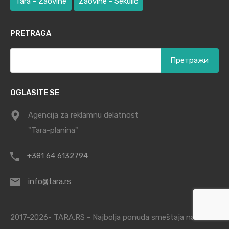
Tara - Zaovine
Zaovine - Sekulić
PRETRAGA
Претрага
за:
OGLASITE SE
Agencija za reklamnu delatnost
"Tara-planina"
+381 64 6132794
info@tara.rs
2017-2026- TARA.RS - Najbolja ponuda smeštaja na