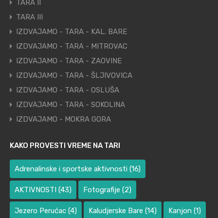
TARA II
TARA III
IZDVAJAMO - TARA - KAL. BARE
IZDVAJAMO - TARA - MITROVAC
IZDVAJAMO - TARA - ZAOVINE
IZDVAJAMO - TARA - ŠLJIVOVICA
IZDVAJAMO - TARA - OSLUŠA
IZDVAJAMO - TARA - SOKOLINA
IZDVAJAMO - MOKRA GORA
KAKO PROVESTI VREME NA TARI
Adrenalinske i sportske aktivnosti
(16)
AKTIVNOSTI
(43)
Fotografije
(2)
Jezero Perućac
(4)
Kaludjerske Bare
(14)
Kanjon
(1)