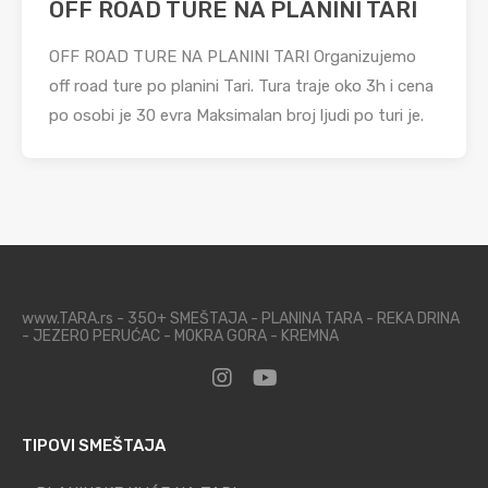
OFF ROAD TURE NA PLANINI TARI
OFF ROAD TURE NA PLANINI TARI Organizujemo
off road ture po planini Tari. Tura traje oko 3h i cena
po osobi je 30 evra Maksimalan broj ljudi po turi je.
www.TARA.rs - 350+ SMEŠTAJA - PLANINA TARA - REKA DRINA
- JEZERO PERUĆAC - MOKRA GORA - KREMNA
TIPOVI SMEŠTAJA