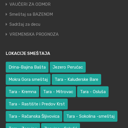
VAUČERI ZA ODMOR
Smeštaj sa BAZENOM
Sadržaj za decu
VREMENSKA PROGNOZA
LOKACIJE SMEŠTAJA
Drina-Bajina Bašta
Jezero Perućac
Mokra Gora smeštaj
Tara - Kaluđerske Bare
Tara - Kremna
Tara - Mitrovac
Tara - Osluša
Tara - Rastište i Predov Krst
Tara - Račanska Šljivovica
Tara - Sokolina -smeštaj