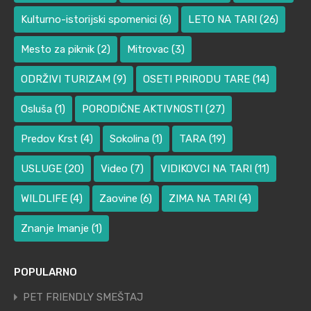
Kulturno-istorijski spomenici
(6)
LETO NA TARI
(26)
Mesto za piknik
(2)
Mitrovac
(3)
ODRŽIVI TURIZAM
(9)
OSETI PRIRODU TARE
(14)
Osluša
(1)
PORODIČNE AKTIVNOSTI
(27)
Predov Krst
(4)
Sokolina
(1)
TARA
(19)
USLUGE
(20)
Video
(7)
VIDIKOVCI NA TARI
(11)
WILDLIFE
(4)
Zaovine
(6)
ZIMA NA TARI
(4)
Znanje Imanje
(1)
POPULARNO
PET FRIENDLY SMEŠTAJ