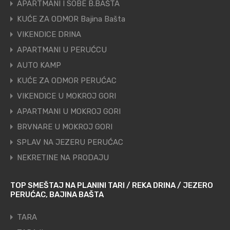
APARTMANI I SOBE B.BAŠTA
KUĆE ZA ODMOR Bajina Bašta
VIKENDICE DRINA
APARTMANI U PERUĆCU
AUTO KAMP
KUĆE ZA ODMOR PERUĆAC
VIKENDICE U MOKROJ GORI
APARTMANI U MOKROJ GORI
BRVNARE U MOKROJ GORI
SPLAV NA JEZERU PERUĆAC
NEKRETINE NA PRODAJU
TOP SMEŠTAJ NA PLANINI TARI / REKA DRINA / JEZERO
PERUĆAC, BAJINA BAŠTA
TARA