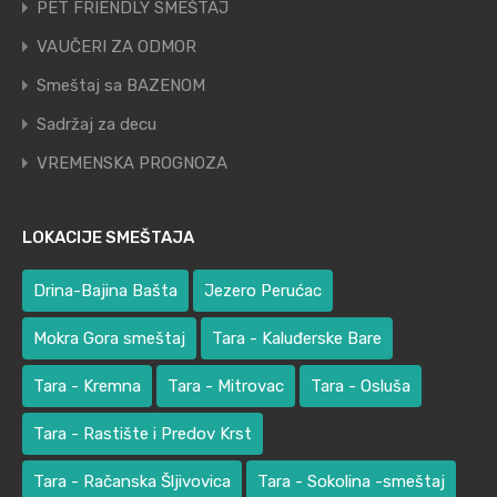
PET FRIENDLY SMEŠTAJ
VAUČERI ZA ODMOR
Smeštaj sa BAZENOM
Sadržaj za decu
VREMENSKA PROGNOZA
LOKACIJE SMEŠTAJA
Drina-Bajina Bašta
Jezero Perućac
Mokra Gora smeštaj
Tara - Kaluđerske Bare
Tara - Kremna
Tara - Mitrovac
Tara - Osluša
Tara - Rastište i Predov Krst
Tara - Račanska Šljivovica
Tara - Sokolina -smeštaj