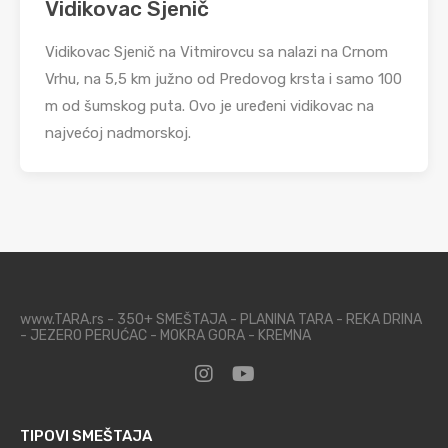
Vidikovac Sjenič
Vidikovac Sjenič na Vitmirovcu sa nalazi na Crnom
Vrhu, na 5,5 km južno od Predovog krsta i samo 100
m od šumskog puta. Ovo je uređeni vidikovac na
najvećoj nadmorskoj.
www.TARA.rs - 350+ SMEŠTAJA - PLANINA TARA - REKA DRINA
- JEZERO PERUĆAC - MOKRA GORA - KREMNA
TIPOVI SMEŠTAJA