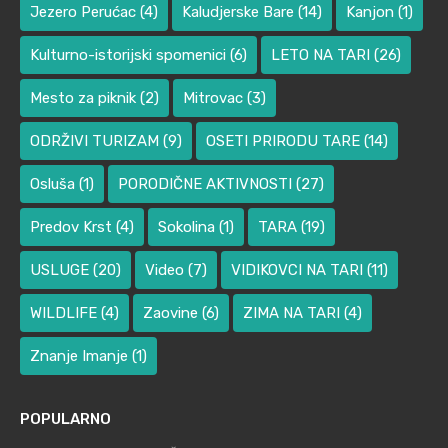
Jezero Perućac
(4)
Kaludjerske Bare
(14)
Kanjon
(1)
Kulturno-istorijski spomenici
(6)
LETO NA TARI
(26)
Mesto za piknik
(2)
Mitrovac
(3)
ODRŽIVI TURIZAM
(9)
OSETI PRIRODU TARE
(14)
Osluša
(1)
PORODIČNE AKTIVNOSTI
(27)
Predov Krst
(4)
Sokolina
(1)
TARA
(19)
USLUGE
(20)
Video
(7)
VIDIKOVCI NA TARI
(11)
WILDLIFE
(4)
Zaovine
(6)
ZIMA NA TARI
(4)
Znanje Imanje
(1)
POPULARNO