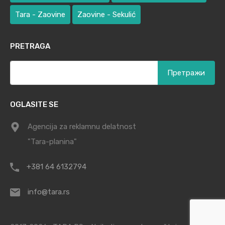
Tara - Zaovine
Zaovine - Sekulić
PRETRAGA
Претрага
за:
OGLASITE SE
Agencija za reklamnu delatnost
"Tara-planina"
+381 64 6132794
info@tara.rs