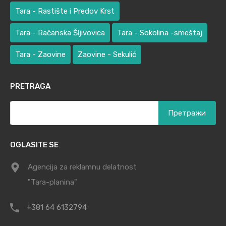
Tara - Rastište i Predov Krst
Tara - Račanska Šljivovica
Tara - Sokolina -smeštaj
Tara - Zaovine
Zaovine - Sekulić
PRETRAGA
Претрага
за:
OGLASITE SE
Agencija za reklamnu delatnost
"Tara-planina"
+381 64 6132794