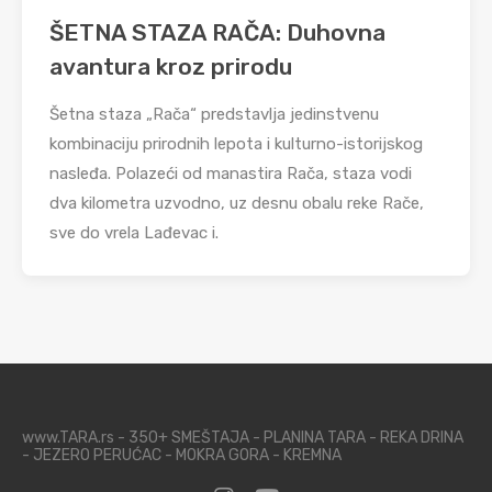
ŠETNA STAZA RAČA: Duhovna
avantura kroz prirodu
Šetna staza „Rača“ predstavlja jedinstvenu
kombinaciju prirodnih lepota i kulturno-istorijskog
nasleđa. Polazeći od manastira Rača, staza vodi
dva kilometra uzvodno, uz desnu obalu reke Rače,
sve do vrela Lađevac i.
www.TARA.rs - 350+ SMEŠTAJA - PLANINA TARA - REKA DRINA
- JEZERO PERUĆAC - MOKRA GORA - KREMNA