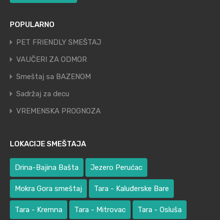
POPULARNO
PET FRIENDLY SMEŠTAJ
VAUČERI ZA ODMOR
Smeštaj sa BAZENOM
Sadržaj za decu
VREMENSKA PROGNOZA
LOKACIJE SMEŠTAJA
Drina-Bajina Bašta
Jezero Perućac
Mokra Gora smeštaj
Tara - Kaluđerske Bare
Tara - Kremna
Tara - Mitrovac
Tara - Osluša