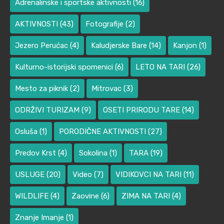
Adrenalinske i sportske aktivnosti
(16)
AKTIVNOSTI
(43)
Fotografije
(2)
Jezero Perućac
(4)
Kaludjerske Bare
(14)
Kanjon
(1)
Kulturno-istorijski spomenici
(6)
LETO NA TARI
(26)
Mesto za piknik
(2)
Mitrovac
(3)
ODRŽIVI TURIZAM
(9)
OSETI PRIRODU TARE
(14)
Osluša
(1)
PORODIČNE AKTIVNOSTI
(27)
Predov Krst
(4)
Sokolina
(1)
TARA
(19)
USLUGE
(20)
Video
(7)
VIDIKOVCI NA TARI
(11)
WILDLIFE
(4)
Zaovine
(6)
ZIMA NA TARI
(4)
Znanje Imanje
(1)