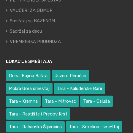
PET FRIENDLY SMEŠTAJ
VAUČERI ZA ODMOR
Smeštaj sa BAZENOM
Sadržaj za decu
VREMENSKA PROGNOZA
LOKACIJE SMEŠTAJA
Drina-Bajina Bašta
Jezero Perućac
Mokra Gora smeštaj
Tara - Kaluđerske Bare
Tara - Kremna
Tara - Mitrovac
Tara - Osluša
Tara - Rastište i Predov Krst
Tara - Račanska Šljivovica
Tara - Sokolina -smeštaj