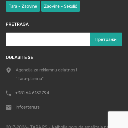
Tara - Zaovine
Zaovine - Sekulić
PRETRAGA
Претрага
за:
OGLASITE SE
Agencija za reklamnu delatnost
"Tara-planina"
+381 64 6132794
info@tara.rs
2017-2026- TARA.RS - Najbolja ponuda smeštaja na