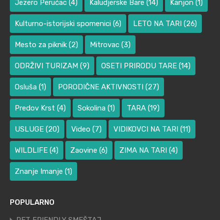
Jezero Perućac
(4)
Kaludjerske Bare
(14)
Kanjon
(1)
Kulturno-istorijski spomenici
(6)
LETO NA TARI
(26)
Mesto za piknik
(2)
Mitrovac
(3)
ODRŽIVI TURIZAM
(9)
OSETI PRIRODU TARE
(14)
Osluša
(1)
PORODIČNE AKTIVNOSTI
(27)
Predov Krst
(4)
Sokolina
(1)
TARA
(19)
USLUGE
(20)
Video
(7)
VIDIKOVCI NA TARI
(11)
WILDLIFE
(4)
Zaovine
(6)
ZIMA NA TARI
(4)
Znanje Imanje
(1)
POPULARNO