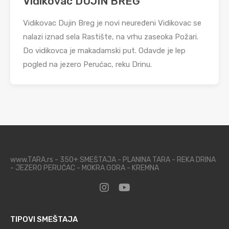
Vidikovac DUJIN BREG
Vidikovac Dujin Breg je novi neuređeni Vidikovac se
nalazi iznad sela Rastište, na vrhu zaseoka Požari.
Do vidikovca je makadamski put. Odavde je lep
pogled na jezero Perućac, reku Drinu.
www.TARA.rs - 350+ SMEŠTAJA - PLANINA TARA - REKA DRINA
- JEZERO PERUĆAC - MOKRA GORA - KREMNA
TIPOVI SMEŠTAJA