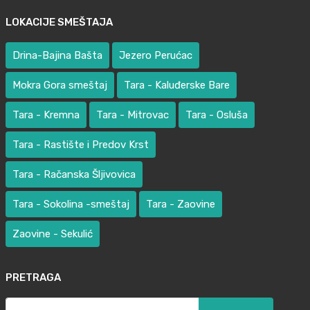
LOKACIJE SMEŠTAJA
Drina-Bajina Bašta
Jezero Perućac
Mokra Gora smeštaj
Tara - Kaluđerske Bare
Tara - Kremna
Tara - Mitrovac
Tara - Osluša
Tara - Rastište i Predov Krst
Tara - Račanska Šljivovica
Tara - Sokolina -smeštaj
Tara - Zaovine
Zaovine - Sekulić
PRETRAGA
Претрага