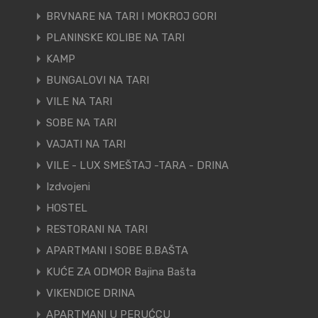
BRVNARE NA TARI I MOKROJ GORI
PLANINSKE KOLIBE NA TARI
KAMP
BUNGALOVI NA TARI
VILE NA TARI
SOBE NA TARI
VAJATI NA TARI
VILE - LUX SMEŠTAJ -TARA - DRINA
Izdvojeni
HOSTEL
RESTORANI NA TARI
APARTMANI I SOBE B.BAŠTA
KUĆE ZA ODMOR Bajina Bašta
VIKENDICE DRINA
APARTMANI U PERUĆCU