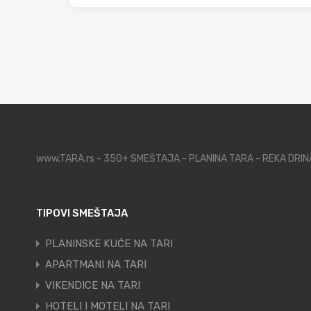
www.TARA.rs - 350+ SMEŠTAJA - PLANINA TARA - REKA DRI
TIPOVI SMEŠTAJA
PLANINSKE KUĆE NA TARI
APARTMANI NA TARI
VIKENDICE NA TARI
HOTELI I MOTELI NA TARI