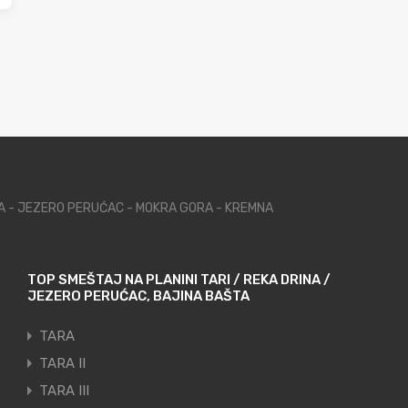
NA - JEZERO PERUĆAC - MOKRA GORA - KREMNA
TOP SMEŠTAJ NA PLANINI TARI / REKA DRINA /
JEZERO PERUĆAC, BAJINA BAŠTA
TARA
TARA II
TARA III