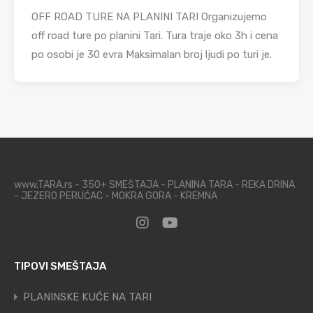
OFF ROAD TURE NA PLANINI TARI Organizujemo
off road ture po planini Tari. Tura traje oko 3h i cena
po osobi je 30 evra Maksimalan broj ljudi po turi je.
www.TARA.rs - 350+ SMEŠTAJA - PLANINA TARA - REKA DRINA
- JEZERO PERUĆAC - MOKRA GORA - KREMNA
TIPOVI SMEŠTAJA
PLANINSKE KUĆE NA TARI