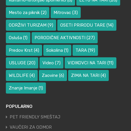
Kulturno-istorijski spomenici
(6)
LETO NA TARI
(26)
Mesto za piknik
(2)
Mitrovac
(3)
ODRŽIVI TURIZAM
(9)
OSETI PRIRODU TARE
(14)
Osluša
(1)
PORODIČNE AKTIVNOSTI
(27)
Predov Krst
(4)
Sokolina
(1)
TARA
(19)
USLUGE
(20)
Video
(7)
VIDIKOVCI NA TARI
(11)
WILDLIFE
(4)
Zaovine
(6)
ZIMA NA TARI
(4)
Znanje Imanje
(1)
POPULARNO
PET FRIENDLY SMEŠTAJ
VAUČERI ZA ODMOR