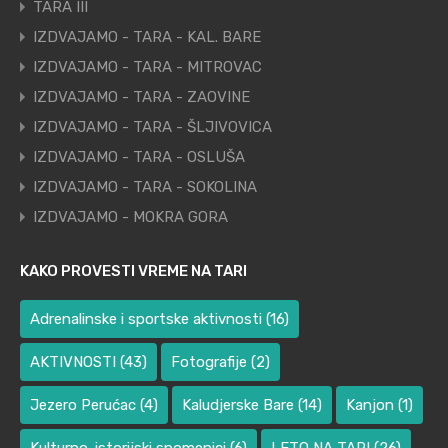
TARA III
IZDVAJAMO - TARA - KAL. BARE
IZDVAJAMO - TARA - MITROVAC
IZDVAJAMO - TARA - ZAOVINE
IZDVAJAMO - TARA - ŠLJIVOVICA
IZDVAJAMO - TARA - OSLUŠA
IZDVAJAMO - TARA - SOKOLINA
IZDVAJAMO - MOKRA GORA
KAKO PROVESTI VREME NA TARI
Adrenalinske i sportske aktivnosti
(16)
AKTIVNOSTI
(43)
Fotografije
(2)
Jezero Perućac
(4)
Kaludjerske Bare
(14)
Kanjon
(1)