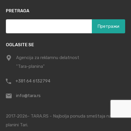
PRETRAGA
Претрага
за:
OGLASITE SE
Agencija za reklamnu delatnost
"Tara-planina"
+381 64 6132794
info@tara.rs
2017-2026- TARA.RS - Najbolja ponuda smeštaja na
planini Tari.