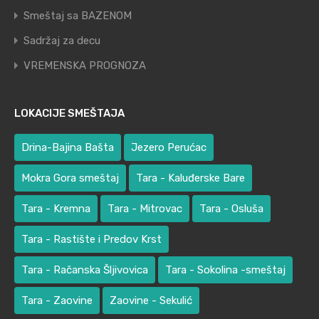
Smeštaj sa BAZENOM
Sadržaj za decu
VREMENSKA PROGNOZA
LOKACIJE SMEŠTAJA
Drina-Bajina Bašta
Jezero Perućac
Mokra Gora smeštaj
Tara - Kaluđerske Bare
Tara - Kremna
Tara - Mitrovac
Tara - Osluša
Tara - Rastište i Predov Krst
Tara - Račanska Šljivovica
Tara - Sokolina -smeštaj
Tara - Zaovine
Zaovine - Sekulić