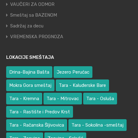
VAUČERI ZA ODMOR
Smeštaj sa BAZENOM
Sadržaj za decu
VREMENSKA PROGNOZA
LOKACIJE SMEŠTAJA
Drina-Bajina Bašta
Jezero Perućac
Mokra Gora smeštaj
Tara - Kaluđerske Bare
Tara - Kremna
Tara - Mitrovac
Tara - Osluša
Tara - Rastište i Predov Krst
Tara - Račanska Šljivovica
Tara - Sokolina -smeštaj