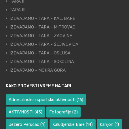
TARA II
TARA III
IZDVAJAMO - TARA - KAL. BARE
IZDVAJAMO - TARA - MITROVAC
IZDVAJAMO - TARA - ZAOVINE
IZDVAJAMO - TARA - ŠLJIVOVICA
IZDVAJAMO - TARA - OSLUŠA
IZDVAJAMO - TARA - SOKOLINA
IZDVAJAMO - MOKRA GORA
KAKO PROVESTI VREME NA TARI
Adrenalinske i sportske aktivnosti
(16)
AKTIVNOSTI
(43)
Fotografije
(2)
Jezero Perućac
(4)
Kaludjerske Bare
(14)
Kanjon
(1)