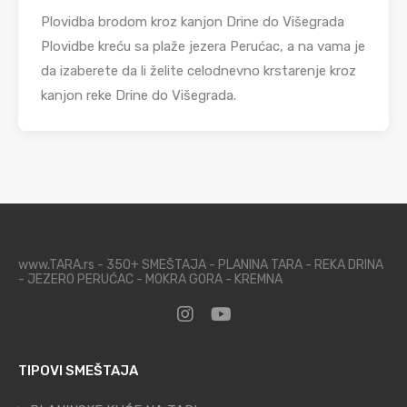
Plovidba brodom kroz kanjon Drine do Višegrada
Plovidbe kreću sa plaže jezera Perućac, a na vama je
da izaberete da li želite celodnevno krstarenje kroz
kanjon reke Drine do Višegrada.
www.TARA.rs - 350+ SMEŠTAJA - PLANINA TARA - REKA DRINA
- JEZERO PERUĆAC - MOKRA GORA - KREMNA
TIPOVI SMEŠTAJA