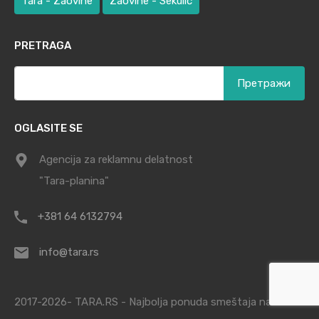
Tara - Zaovine
Zaovine - Sekulić
PRETRAGA
Претрага
за:
OGLASITE SE
Agencija za reklamnu delatnost
"Tara-planina"
+381 64 6132794
info@tara.rs
2017-2026- TARA.RS - Najbolja ponuda smeštaja na