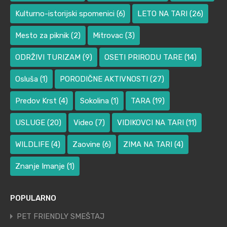
Kulturno-istorijski spomenici
(6)
LETO NA TARI
(26)
Mesto za piknik
(2)
Mitrovac
(3)
ODRŽIVI TURIZAM
(9)
OSETI PRIRODU TARE
(14)
Osluša
(1)
PORODIČNE AKTIVNOSTI
(27)
Predov Krst
(4)
Sokolina
(1)
TARA
(19)
USLUGE
(20)
Video
(7)
VIDIKOVCI NA TARI
(11)
WILDLIFE
(4)
Zaovine
(6)
ZIMA NA TARI
(4)
Znanje Imanje
(1)
POPULARNO
PET FRIENDLY SMEŠTAJ