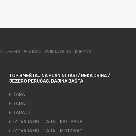
NA - JEZERO PERUĆAC - MOKRA GORA - KREMNA
TOP SMEŠTAJ NA PLANINI TARI / REKA DRINA /
JEZERO PERUĆAC, BAJINA BAŠTA
TARA
TARA II
TARA III
IZDVAJAMO - TARA - KAL. BARE
IZDVAJAMO - TARA - MITROVAC