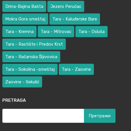
Drina-Bajina Bašta
Jezero Perućac
Mokra Gora smeštaj
Tara - Kaluđerske Bare
Tara - Kremna
Tara - Mitrovac
Tara - Osluša
Tara - Rastište i Predov Krst
Tara - Račanska Šljivovica
Tara - Sokolina -smeštaj
Tara - Zaovine
Zaovine - Sekulić
PRETRAGA
Претрага
за: