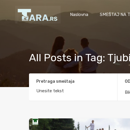
Naslovna
SMEŠTAJ NA T
All Posts in Tag: Tjub
Pretraga smeštaja
OD
Bi