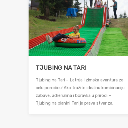
TJUBING NA TARI
Tjubing na Tari – Letnja i zimska avantura za
celu porodicu! Ako tražite idealnu kombinaciju
zabave, adrenalina i boravka u prirodi –
Tjubing na planini Tari je prava stvar za.