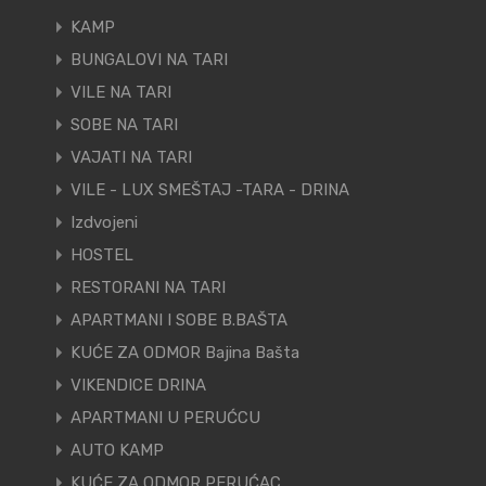
KAMP
BUNGALOVI NA TARI
VILE NA TARI
SOBE NA TARI
VAJATI NA TARI
VILE - LUX SMEŠTAJ -TARA - DRINA
Izdvojeni
HOSTEL
RESTORANI NA TARI
APARTMANI I SOBE B.BAŠTA
KUĆE ZA ODMOR Bajina Bašta
VIKENDICE DRINA
APARTMANI U PERUĆCU
AUTO KAMP
KUĆE ZA ODMOR PERUĆAC