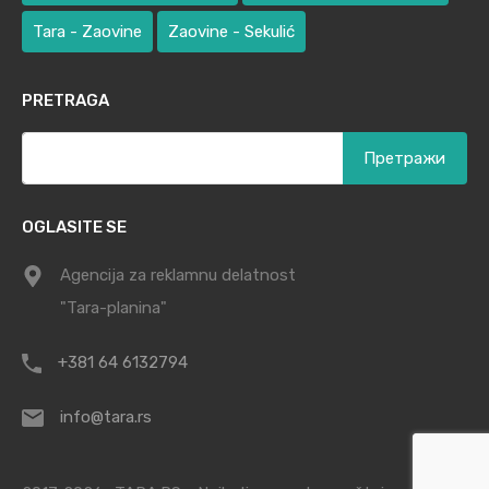
Tara - Zaovine
Zaovine - Sekulić
PRETRAGA
Претрага
за:
OGLASITE SE
Agencija za reklamnu delatnost
"Tara-planina"
+381 64 6132794
info@tara.rs