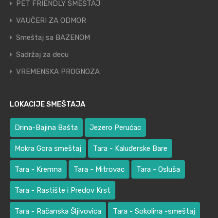
PET FRIENDLY SMEŠTAJ
VAUČERI ZA ODMOR
Smeštaj sa BAZENOM
Sadržaj za decu
VREMENSKA PROGNOZA
LOKACIJE SMEŠTAJA
Drina-Bajina Bašta
Jezero Perućac
Mokra Gora smeštaj
Tara - Kaluđerske Bare
Tara - Kremna
Tara - Mitrovac
Tara - Osluša
Tara - Rastište i Predov Krst
Tara - Račanska Šljivovica
Tara - Sokolina -smeštaj