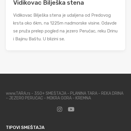
Vidikovac Bilješka stena
Vidikovac Bilješka stena je udaljena od Predovog
krsta oko 6km, na 1225m nadmorske visine. Odavde
se pruža prelep pogled na jezero Perućac, reku Drinu
i Bajinu Baštu. U blizini se.
www.TARA.rs - 350+ SMEŠTAJA - PLANINA TARA - REKA DRINA
- JEZERO PERUĆAC - MOKRA GORA - KREMNA
TIPOVI SMEŠTAJA