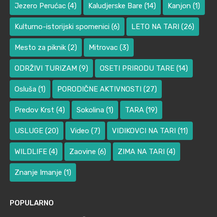
Jezero Perućac
(4)
Kaludjerske Bare
(14)
Kanjon
(1)
Kulturno-istorijski spomenici
(6)
LETO NA TARI
(26)
Mesto za piknik
(2)
Mitrovac
(3)
ODRŽIVI TURIZAM
(9)
OSETI PRIRODU TARE
(14)
Osluša
(1)
PORODIČNE AKTIVNOSTI
(27)
Predov Krst
(4)
Sokolina
(1)
TARA
(19)
USLUGE
(20)
Video
(7)
VIDIKOVCI NA TARI
(11)
WILDLIFE
(4)
Zaovine
(6)
ZIMA NA TARI
(4)
Znanje Imanje
(1)
POPULARNO