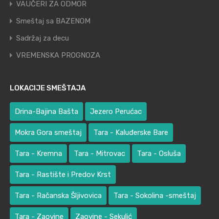
VAUČERI ZA ODMOR
Smeštaj sa BAZENOM
Sadržaj za decu
VREMENSKA PROGNOZA
LOKACIJE SMEŠTAJA
Drina-Bajina Bašta
Jezero Perućac
Mokra Gora smeštaj
Tara - Kaluđerske Bare
Tara - Kremna
Tara - Mitrovac
Tara - Osluša
Tara - Rastište i Predov Krst
Tara - Račanska Šljivovica
Tara - Sokolina -smeštaj
Tara - Zaovine
Zaovine - Sekulić