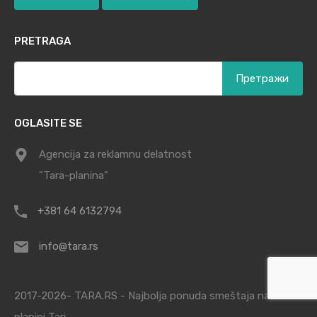
PRETRAGA
Претрага
за:
OGLASITE SE
Agencija za reklamnu delatnost
"Tara-planina"
+381 64 6132794
info@tara.rs
2017-2026- TARA.RS - Najbolja ponuda smeštaja na