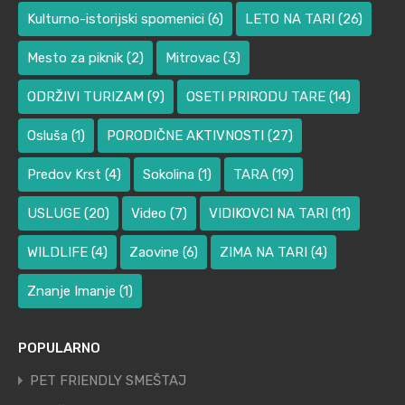
Kulturno-istorijski spomenici
(6)
LETO NA TARI
(26)
Mesto za piknik
(2)
Mitrovac
(3)
ODRŽIVI TURIZAM
(9)
OSETI PRIRODU TARE
(14)
Osluša
(1)
PORODIČNE AKTIVNOSTI
(27)
Predov Krst
(4)
Sokolina
(1)
TARA
(19)
USLUGE
(20)
Video
(7)
VIDIKOVCI NA TARI
(11)
WILDLIFE
(4)
Zaovine
(6)
ZIMA NA TARI
(4)
Znanje Imanje
(1)
POPULARNO
PET FRIENDLY SMEŠTAJ