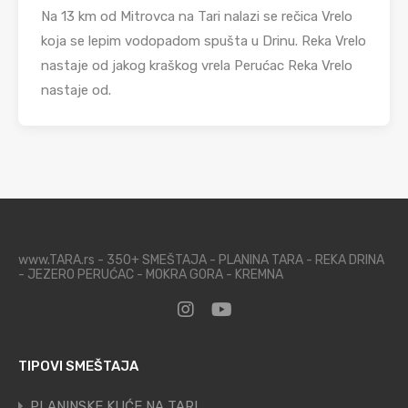
Na 13 km od Mitrovca na Tari nalazi se rečica Vrelo
koja se lepim vodopadom spušta u Drinu. Reka Vrelo
nastaje od jakog kraškog vrela Perućac Reka Vrelo
nastaje od.
www.TARA.rs - 350+ SMEŠTAJA - PLANINA TARA - REKA DRINA
- JEZERO PERUĆAC - MOKRA GORA - KREMNA
TIPOVI SMEŠTAJA
PLANINSKE KUĆE NA TARI