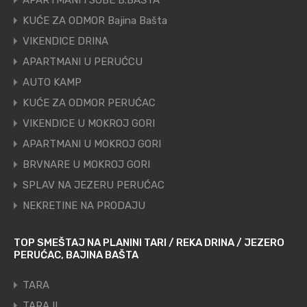
APARTMANI I SOBE B.BAŠTA
KUĆE ZA ODMOR Bajina Bašta
VIKENDICE DRINA
APARTMANI U PERUĆCU
AUTO KAMP
KUĆE ZA ODMOR PERUĆAC
VIKENDICE U MOKROJ GORI
APARTMANI U MOKROJ GORI
BRVNARE U MOKROJ GORI
SPLAV NA JEZERU PERUĆAC
NEKRETINE NA PRODAJU
TOP SMEŠTAJ NA PLANINI TARI / REKA DRINA / JEZERO
PERUĆAC, BAJINA BAŠTA
TARA
TARA II