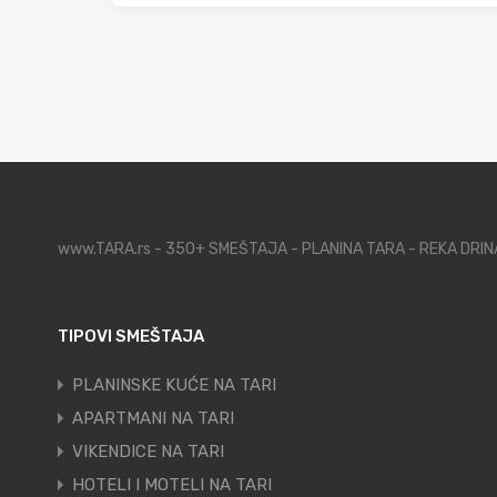
www.TARA.rs - 350+ SMEŠTAJA - PLANINA TARA - REKA DRI
TIPOVI SMEŠTAJA
PLANINSKE KUĆE NA TARI
APARTMANI NA TARI
VIKENDICE NA TARI
HOTELI I MOTELI NA TARI