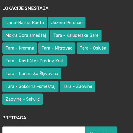
LOKACIJE SMEŠTAJA
Drina-Bajina Bašta
Jezero Perućac
Mokra Gora smeštaj
Tara - Kaluđerske Bare
Tara - Kremna
Tara - Mitrovac
Tara - Osluša
Tara - Rastište i Predov Krst
Tara - Račanska Šljivovica
Tara - Sokolina -smeštaj
Tara - Zaovine
Zaovine - Sekulić
PRETRAGA
Претрага