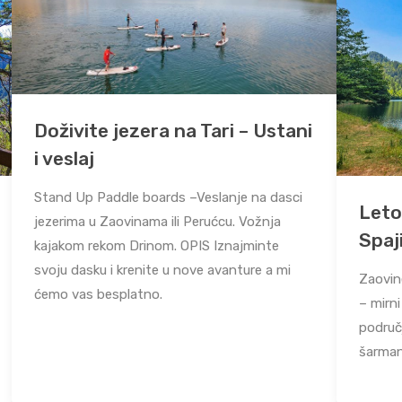
Doživite jezera na Tari – Ustani
i veslaj
Stand Up Paddle boards –Veslanje na dasci
Leto
jezerima u Zaovinama ili Perućcu. Vožnja
Spaj
kajakom rekom Drinom. OPIS Iznajminte
svoju dasku i krenite u nove avanture a mi
Zaovine
ćemo vas besplatno.
– mirni
područj
šarmant