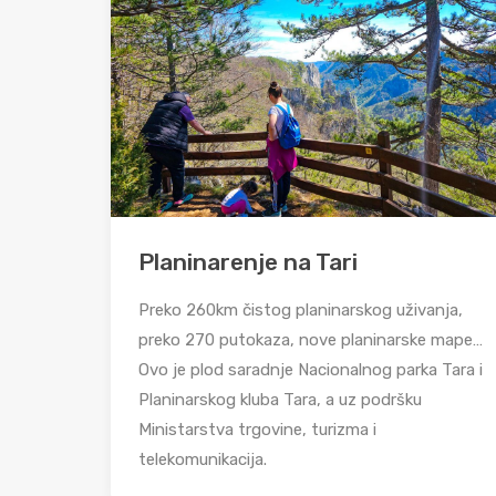
Planinarenje na Tari
Preko 260km čistog planinarskog uživanja,
preko 270 putokaza, nove planinarske mape…
Ovo je plod saradnje Nacionalnog parka Tara i
Planinarskog kluba Tara, a uz podršku
Ministarstva trgovine, turizma i
telekomunikacija.