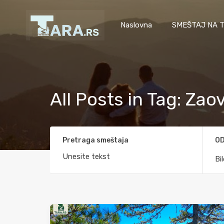
Naslovna
SMEŠTAJ NA T
All Posts in Tag: Zao
Pretraga smeštaja
OD
Bi