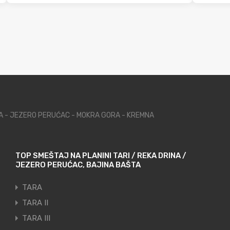
NA - JEZERO PERUĆAC - MOKRA GORA - KREMNA
TOP SMEŠTAJ NA PLANINI TARI / REKA DRINA /
JEZERO PERUĆAC, BAJINA BAŠTA
TARA
TARA II
TARA III