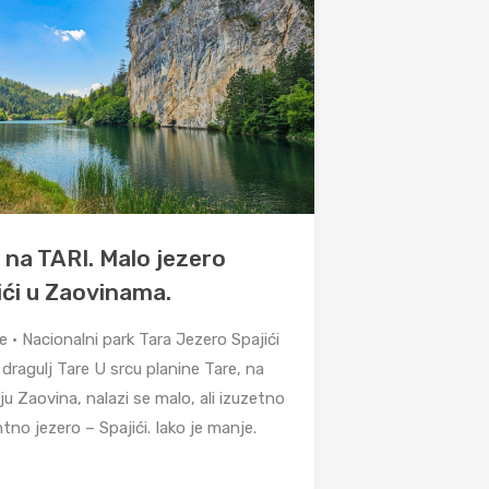
 na TARI. Malo jezero
ići u Zaovinama.
 • Nacionalni park Tara Jezero Spajići
 dragulj Tare U srcu planine Tare, na
u Zaovina, nalazi se malo, ali izuzetno
no jezero – Spajići. Iako je manje.