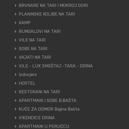
BRVNARE NA TARI I MOKROJ GORI
PLANINSKE KOLIBE NA TARI
KAMP
BUNGALOVI NA TARI
VILE NA TARI
SOBE NA TARI
VAJATI NA TARI
VILE - LUX SMEŠTAJ -TARA - DRINA
Izdvojeni
HOSTEL
RESTORANI NA TARI
APARTMANI I SOBE B.BAŠTA
KUĆE ZA ODMOR Bajina Bašta
VIKENDICE DRINA
APARTMANI U PERUĆCU