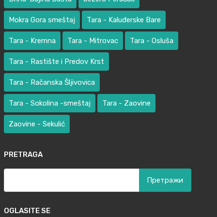
Mokra Gora smeštaj
Tara - Kaluđerske Bare
Tara - Kremna
Tara - Mitrovac
Tara - Osluša
Tara - Rastište i Predov Krst
Tara - Račanska Šljivovica
Tara - Sokolina -smeštaj
Tara - Zaovine
Zaovine - Sekulić
PRETRAGA
Претрага
за:
OGLASITE SE