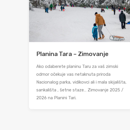
Planina Tara – Zimovanje
Ako odaberete planinu Taru za vaš zimski
odmor očekuje vas netaknuta priroda
Nacionalog parka, vidikovci ali i mala skijališta,
sankališta , šetne staze… Zimovanje 2025 /
2026 na Planini Tari.