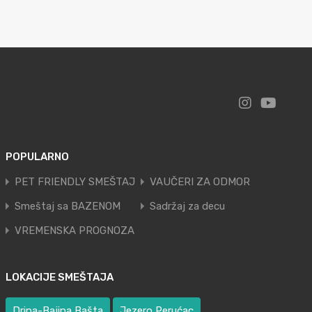
POPULARNO
PET FRIENDLY SMEŠTAJ
VAUČERI ZA ODMOR
Smeštaj sa BAZENOM
Sadržaj za decu
VREMENSKA PROGNOZA
LOKACIJE SMEŠTAJA
Drina-Bajina Bašta
Jezero Perućac