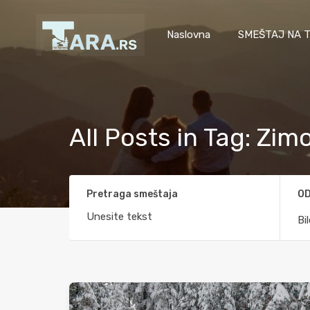
Naslovna
SMEŠTAJ NA T
All Posts in Tag: Zim
Pretraga smeštaja
OD
Bi