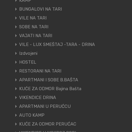
KAMP
BUNGALOVI NA TARI
VILE NA TARI
SOBE NA TARI
VAJATI NA TARI
VILE - LUX SMEŠTAJ -TARA - DRINA
Izdvojeni
HOSTEL
RESTORANI NA TARI
APARTMANI I SOBE B.BAŠTA
KUĆE ZA ODMOR Bajina Bašta
VIKENDICE DRINA
APARTMANI U PERUĆCU
AUTO KAMP
KUĆE ZA ODMOR PERUĆAC