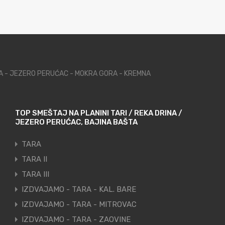
NA - JEZERO PERUĆAC - MOKRA GORA - KREMNA
TOP SMEŠTAJ NA PLANINI TARI / REKA DRINA /
JEZERO PERUĆAC, BAJINA BAŠTA
TARA
TARA II
TARA III
IZDVAJAMO - TARA - KAL. BARE
IZDVAJAMO - TARA - MITROVAC
IZDVAJAMO - TARA - ZAOVINE