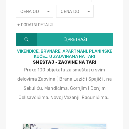
CENA OD
CENA DO
DODATNI DETALJI
PRETRAŽI
VIKENDICE, BRVNARE, APARTMANI, PLANINSKE
KUĆE... U ZAOVINAMA NA TARI
SMEŠTAJ - ZAOVINE NA TARI
Preko 100 objekata za smeštaj u svim
delovima Zaovina ( Brana Lazić i Spajići , na
Sekuliću, Mandićima, Gornjim i Donjim
Jelisavčićima, Novoj Vežanji, Računićima...