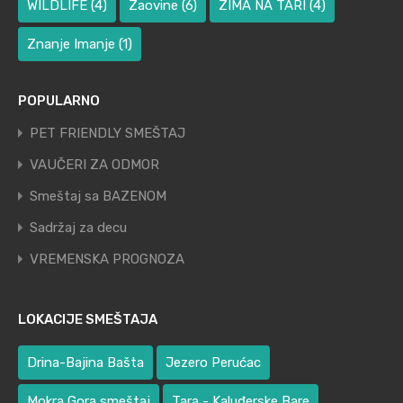
WILDLIFE
(4)
Zaovine
(6)
ZIMA NA TARI
(4)
Znanje Imanje
(1)
POPULARNO
PET FRIENDLY SMEŠTAJ
VAUČERI ZA ODMOR
Smeštaj sa BAZENOM
Sadržaj za decu
VREMENSKA PROGNOZA
LOKACIJE SMEŠTAJA
Drina-Bajina Bašta
Jezero Perućac
Mokra Gora smeštaj
Tara - Kaluđerske Bare