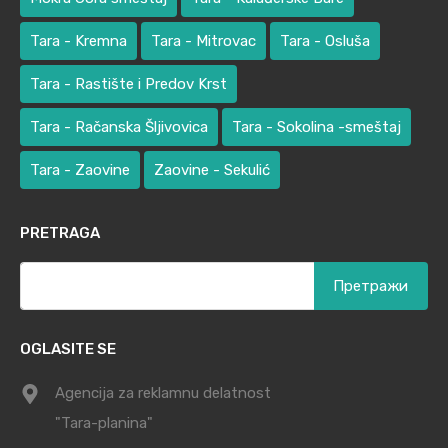
Tara - Kremna
Tara - Mitrovac
Tara - Osluša
Tara - Rastište i Predov Krst
Tara - Račanska Šljivovica
Tara - Sokolina -smeštaj
Tara - Zaovine
Zaovine - Sekulić
PRETRAGA
Претрага
за:
OGLASITE SE
Agencija za reklamnu delatnost
"Tara-planina"