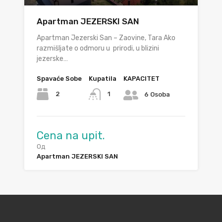
Apartman JEZERSKI SAN
Apartman Jezerski San – Zaovine, Tara Ako
razmišljate o odmoru u prirodi, u blizini
jezerske…
Spavaće Sobe
Kupatila
KAPACITET
2
1
6 Osoba
Cena na upit.
Од
Apartman JEZERSKI SAN