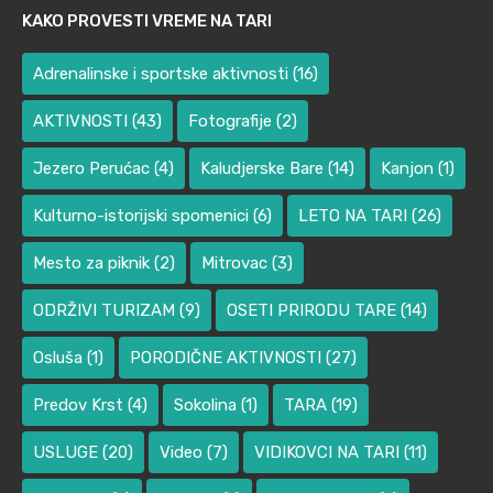
KAKO PROVESTI VREME NA TARI
Adrenalinske i sportske aktivnosti
(16)
AKTIVNOSTI
(43)
Fotografije
(2)
Jezero Perućac
(4)
Kaludjerske Bare
(14)
Kanjon
(1)
Kulturno-istorijski spomenici
(6)
LETO NA TARI
(26)
Mesto za piknik
(2)
Mitrovac
(3)
ODRŽIVI TURIZAM
(9)
OSETI PRIRODU TARE
(14)
Osluša
(1)
PORODIČNE AKTIVNOSTI
(27)
Predov Krst
(4)
Sokolina
(1)
TARA
(19)
USLUGE
(20)
Video
(7)
VIDIKOVCI NA TARI
(11)