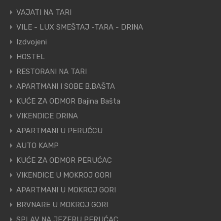
VAJATI NA TARI
VILE - LUX SMEŠTAJ -TARA - DRINA
Izdvojeni
HOSTEL
RESTORANI NA TARI
APARTMANI I SOBE B.BAŠTA
KUĆE ZA ODMOR Bajina Bašta
VIKENDICE DRINA
APARTMANI U PERUĆCU
AUTO KAMP
KUĆE ZA ODMOR PERUĆAC
VIKENDICE U MOKROJ GORI
APARTMANI U MOKROJ GORI
BRVNARE U MOKROJ GORI
SPLAV NA JEZERU PERUĆAC