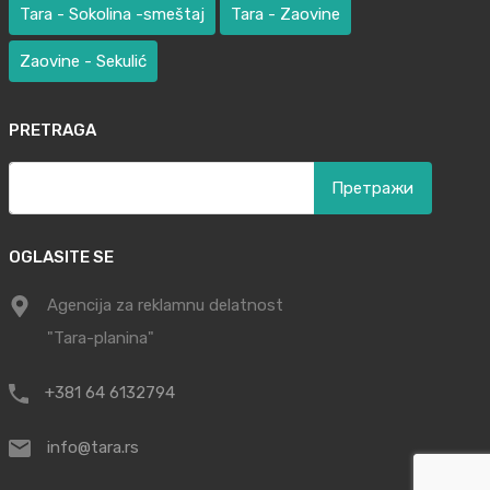
Tara - Sokolina -smeštaj
Tara - Zaovine
Zaovine - Sekulić
PRETRAGA
Претрага
за:
OGLASITE SE
Agencija za reklamnu delatnost
"Tara-planina"
+381 64 6132794
info@tara.rs