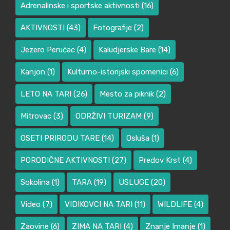
Adrenalinske i sportske aktivnosti
(16)
AKTIVNOSTI
(43)
Fotografije
(2)
Jezero Perućac
(4)
Kaludjerske Bare
(14)
Kanjon
(1)
Kulturno-istorijski spomenici
(6)
LETO NA TARI
(26)
Mesto za piknik
(2)
Mitrovac
(3)
ODRŽIVI TURIZAM
(9)
OSETI PRIRODU TARE
(14)
Osluša
(1)
PORODIČNE AKTIVNOSTI
(27)
Predov Krst
(4)
Sokolina
(1)
TARA
(19)
USLUGE
(20)
Video
(7)
VIDIKOVCI NA TARI
(11)
WILDLIFE
(4)
Zaovine
(6)
ZIMA NA TARI
(4)
Znanje Imanje
(1)