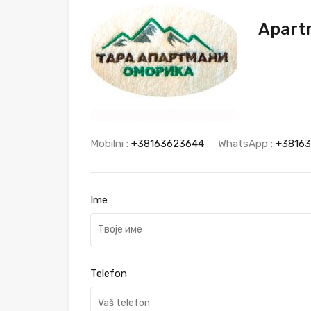
Apart
Mobilni :
+38163623644
WhatsApp :
+3816
Ime
Telefon