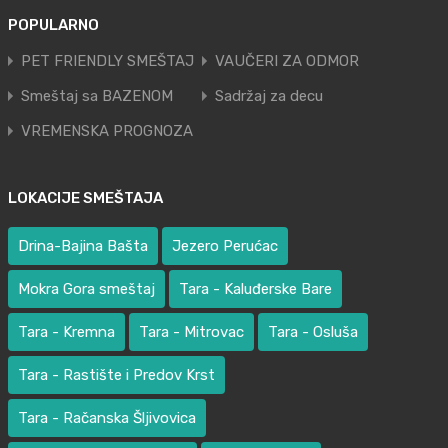
POPULARNO
PET FRIENDLY SMEŠTAJ
VAUČERI ZA ODMOR
Smeštaj sa BAZENOM
Sadržaj za decu
VREMENSKA PROGNOZA
LOKACIJE SMEŠTAJA
Drina-Bajina Bašta
Jezero Perućac
Mokra Gora smeštaj
Tara - Kaluđerske Bare
Tara - Kremna
Tara - Mitrovac
Tara - Osluša
Tara - Rastište i Predov Krst
Tara - Račanska Šljivovica