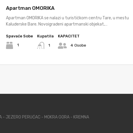
Apartman OMORIKA
Apartman OMORIKA se nalazi u turističkom centru Tare, u mestu
Kaluđerske Bare. Novoigrađeni apartmanski objekat,…
Spavaće Sobe
Kupatila
KAPACITET
1
1
4 Osobe
NA - JEZERO PERUĆAC - MOKRA GORA - KREMNA