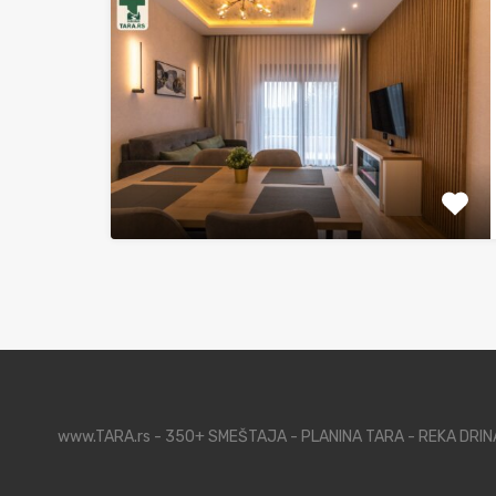
www.TARA.rs - 350+ SMEŠTAJA - PLANINA TARA - REKA DRI