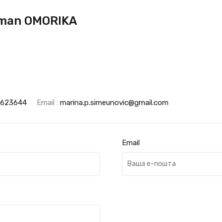
man OMORIKA
3623644
Email :
marina.p.simeunovic@gmail.com
Email