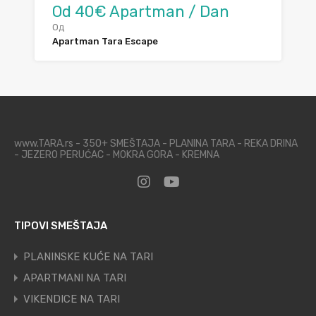
Od 40€ Apartman / Dan
Од
Apartman Tara Escape
www.TARA.rs - 350+ SMEŠTAJA - PLANINA TARA - REKA DRINA
- JEZERO PERUĆAC - MOKRA GORA - KREMNA
TIPOVI SMEŠTAJA
PLANINSKE KUĆE NA TARI
APARTMANI NA TARI
VIKENDICE NA TARI