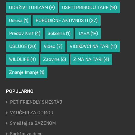
ODRŽIVI TURIZAM
(9)
OSETI PRIRODU TARE
(14)
Osluša
(1)
PORODIČNE AKTIVNOSTI
(27)
Predov Krst
(4)
Sokolina
(1)
TARA
(19)
USLUGE
(20)
Video
(7)
VIDIKOVCI NA TARI
(11)
WILDLIFE
(4)
Zaovine
(6)
ZIMA NA TARI
(4)
Znanje Imanje
(1)
POPULARNO
PET FRIENDLY SMEŠTAJ
VAUČERI ZA ODMOR
Smeštaj sa BAZENOM
Sadržaj za decu