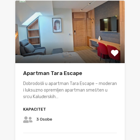
Apartman Tara Escape
Dobrodošli u apartman Tara Escape – moderan
i luksuzno opremljen apartman smešten u
srcu Kaluđerskih…
KAPACITET
3 Osobe