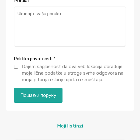
Poruka
Politika privatnosti
*
Dajem saglasnost da ova veb lokacija obrađuje
moje lične podatke u stroge svrhe odgovora na
moja pitanja i slanje upita o smeštaju.
Moji listinzi