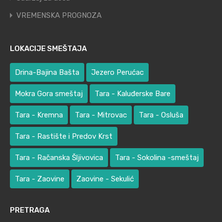
VREMENSKA PROGNOZA
LOKACIJE SMEŠTAJA
Drina-Bajina Bašta
Jezero Perućac
Mokra Gora smeštaj
Tara - Kaluđerske Bare
Tara - Kremna
Tara - Mitrovac
Tara - Osluša
Tara - Rastište i Predov Krst
Tara - Račanska Šljivovica
Tara - Sokolina -smeštaj
Tara - Zaovine
Zaovine - Sekulić
PRETRAGA