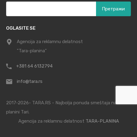
Претрага
за:
OGLASITE SE
Agencija za reklamnu delatnost
"Tara-planina"
+381 64 6132794
info@tara.rs
2017-2026- TARA.RS - Najbolja ponuda smeštaja na
planini Tari.
Agencija za reklamnu delatnost
TARA-PLANINA