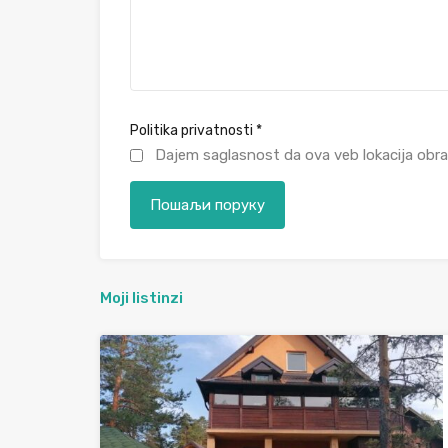
Politika privatnosti
*
Dajem saglasnost da ova veb lokacija obra
Moji listinzi