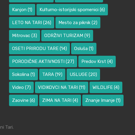
Kanjon
(1)
Kulturno-istorijski spomenici
(6)
LETO NA TARI
(26)
Mesto za piknik
(2)
Mitrovac
(3)
ODRŽIVI TURIZAM
(9)
OSETI PRIRODU TARE
(14)
Osluša
(1)
PORODIČNE AKTIVNOSTI
(27)
Predov Krst
(4)
Sokolina
(1)
TARA
(19)
USLUGE
(20)
Video
(7)
VIDIKOVCI NA TARI
(11)
WILDLIFE
(4)
Zaovine
(6)
ZIMA NA TARI
(4)
Znanje Imanje
(1)
i Tari.