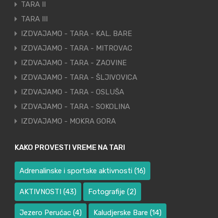
TARA II
TARA III
IZDVAJAMO - TARA - KAL. BARE
IZDVAJAMO - TARA - MITROVAC
IZDVAJAMO - TARA - ZAOVINE
IZDVAJAMO - TARA - ŠLJIVOVICA
IZDVAJAMO - TARA - OSLUŠA
IZDVAJAMO - TARA - SOKOLINA
IZDVAJAMO - MOKRA GORA
KAKO PROVESTI VREME NA TARI
Adrenalinske i sportske aktivnosti
(16)
AKTIVNOSTI
(43)
Fotografije
(2)
Jezero Perućac
(4)
Kaludjerske Bare
(14)