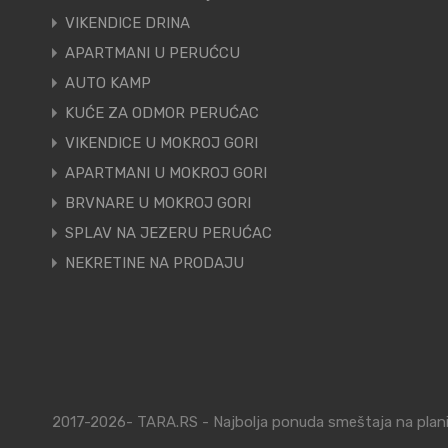
VIKENDICE DRINA
APARTMANI U PERUĆCU
AUTO KAMP
KUĆE ZA ODMOR PERUĆAC
VIKENDICE U MOKROJ GORI
APARTMANI U MOKROJ GORI
BRVNARE U MOKROJ GORI
SPLAV NA JEZERU PERUĆAC
NEKRETINE NA PRODAJU
2017-2026- TARA.RS - Najbolja ponuda smeštaja na planin