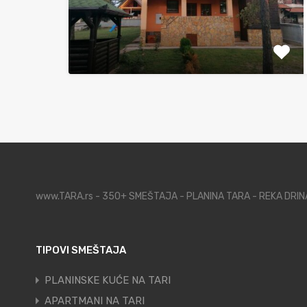
www.TARA.rs - 350+ SMEŠTAJA - PLANINA TARA - REKA DRI
TIPOVI SMEŠTAJA
PLANINSKE KUĆE NA TARI
APARTMANI NA TARI