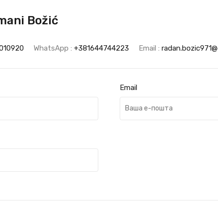
mani Božić
010920
WhatsApp :
+381644744223
Email :
radan.bozic971@
Email