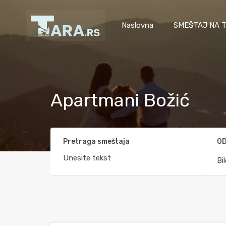
Naslovna
SMEŠTAJ NA T
Apartmani Božić
Pretraga smeštaja
OD
Bi