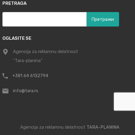
PRETRAGA
Претрага
за:
OGLASITE SE
Agencija za reklamnu delatnost
"Tara-planina"
+381 64 6132794
info@tara.rs
Agencija za reklamnu delatnost
TARA-PLANINA