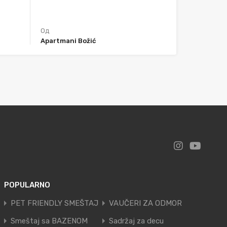
Од
Apartmani Božić
POPULARNO
PET FRIENDLY SMEŠTAJ
VAUČERI ZA ODMOR
Smeštaj sa BAZENOM
Sadržaj za decu