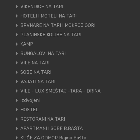
VIKENDICE NA TARI
HOTELI I MOTELI NA TARI
BRVNARE NA TARI I MOKROJ GORI
PLANINSKE KOLIBE NA TARI
KAMP
BUNGALOVI NA TARI
VILE NA TARI
SOBE NA TARI
VAJATI NA TARI
VILE - LUX SMEŠTAJ -TARA - DRINA
Izdvojeni
HOSTEL
RESTORANI NA TARI
APARTMANI I SOBE B.BAŠTA
KUĆE ZA ODMOR Bajina Bašta