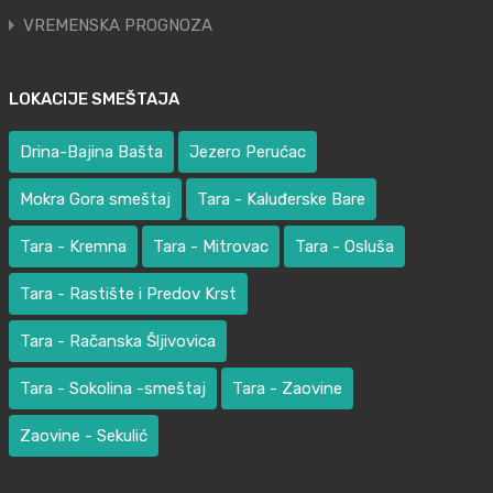
VREMENSKA PROGNOZA
LOKACIJE SMEŠTAJA
Drina-Bajina Bašta
Jezero Perućac
Mokra Gora smeštaj
Tara - Kaluđerske Bare
Tara - Kremna
Tara - Mitrovac
Tara - Osluša
Tara - Rastište i Predov Krst
Tara - Račanska Šljivovica
Tara - Sokolina -smeštaj
Tara - Zaovine
Zaovine - Sekulić