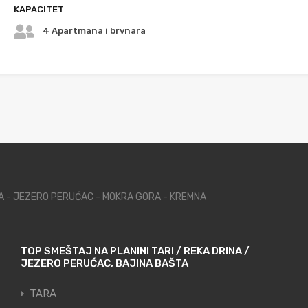
KAPACITET
4 Apartmana i brvnara
NA - JEZERO PERUĆAC - MOKRA GORA - KREMNA
TOP SMEŠTAJ NA PLANINI TARI / REKA DRINA /
JEZERO PERUĆAC, BAJINA BAŠTA
TARA