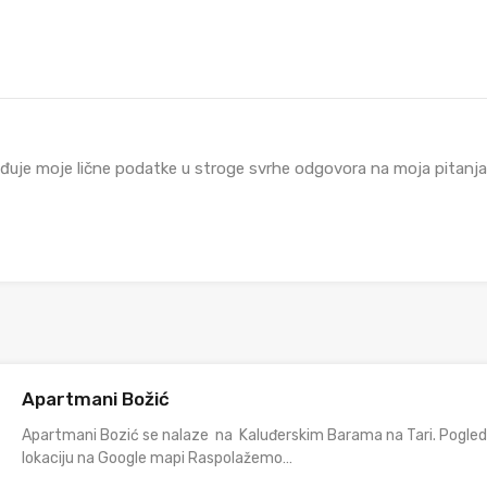
đuje moje lične podatke u stroge svrhe odgovora na moja pitanja i
Apartmani Božić
Apartmani Bozić se nalaze na Kaluđerskim Barama na Tari. Pogled
lokaciju na Google mapi Raspolažemo…