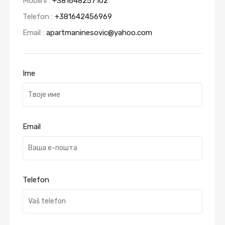
Mobilni :
+381648257102
Telefon :
+381642456969
Email :
apartmaninesovic@yahoo.com
Ime
Email
Telefon