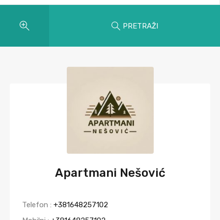
PRETRAŽI
Apartmani Nešović
Telefon :
+381648257102