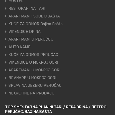
HOSTEL
RESTORANI NA TARI
APARTMANI I SOBE B.BAŠTA
KUĆE ZA ODMOR Bajina Bašta
VIKENDICE DRINA
APARTMANI U PERUĆCU
AUTO KAMP
KUĆE ZA ODMOR PERUĆAC
VIKENDICE U MOKROJ GORI
APARTMANI U MOKROJ GORI
BRVNARE U MOKROJ GORI
SPLAV NA JEZERU PERUĆAC
NEKRETINE NA PRODAJU
TOP SMEŠTAJ NA PLANINI TARI / REKA DRINA / JEZERO
PERUĆAC, BAJINA BAŠTA