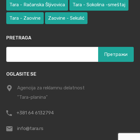
Tara - Račanska Šljivovica
Tara - Sokolina -smeštaj
Tara - Zaovine
Zaovine - Sekulić
PRETRAGA
Претрага
за:
OGLASITE SE
Agencija za reklamnu delatnost
"Tara-planina"
+381 64 6132794
info@tara.rs