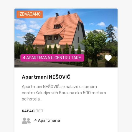
IZDVAJAMO
4 APARTMANA U CENTRU TARE.
Apartmani NEŠOVIĆ
Apartmani NEŠOVIĆ se nalaze u samom
centru Kaludjerskih Bara, na oko 500 metara
od hotela…
KAPACITET
4 Apartmana