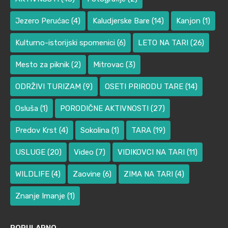
Jezero Perućac
(4)
Kaludjerske Bare
(14)
Kanjon
(1)
Kulturno-istorijski spomenici
(6)
LETO NA TARI
(26)
Mesto za piknik
(2)
Mitrovac
(3)
ODRŽIVI TURIZAM
(9)
OSETI PRIRODU TARE
(14)
Osluša
(1)
PORODIČNE AKTIVNOSTI
(27)
Predov Krst
(4)
Sokolina
(1)
TARA
(19)
USLUGE
(20)
Video
(7)
VIDIKOVCI NA TARI
(11)
WILDLIFE
(4)
Zaovine
(6)
ZIMA NA TARI
(4)
Znanje Imanje
(1)