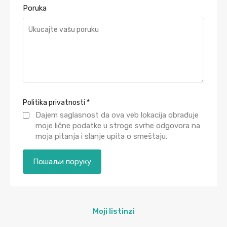
Poruka
Politika privatnosti
*
Dajem saglasnost da ova veb lokacija obrađuje
moje lične podatke u stroge svrhe odgovora na
moja pitanja i slanje upita o smeštaju.
Moji listinzi