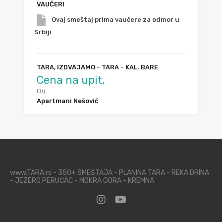
VAUČERI
Ovaj smeštaj prima vaučere za odmor u
Srbiji
TARA, IZDVAJAMO - TARA - KAL. BARE
Cena na upit.
Од
Apartmani Nešović
www.TARA.rs - 350+ SMEŠTAJA - PLANINA TARA - REKA DRINA
- JEZERO PERUĆAC - MOKRA GORA - KREMNA