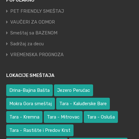
POPULARNO
PET FRIENDLY SMEŠTAJ
VAUČERI ZA ODMOR
Smeštaj sa BAZENOM
Sadržaj za decu
VREMENSKA PROGNOZA
LOKACIJE SMEŠTAJA
Drina-Bajina Bašta
Jezero Perućac
Mokra Gora smeštaj
Tara - Kaluđerske Bare
Tara - Kremna
Tara - Mitrovac
Tara - Osluša
Tara - Rastište i Predov Krst