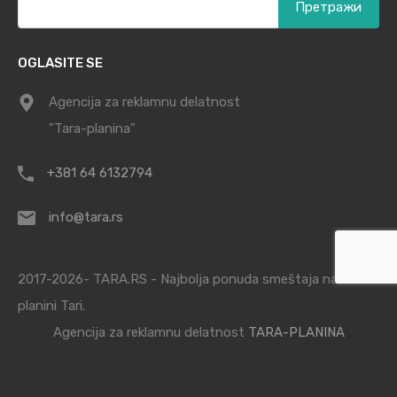
за:
OGLASITE SE
Agencija za reklamnu delatnost
"Tara-planina"
+381 64 6132794
info@tara.rs
2017-2026- TARA.RS - Najbolja ponuda smeštaja na
planini Tari.
Agencija za reklamnu delatnost
TARA-PLANINA