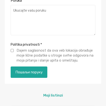
Poruka
Politika privatnosti
*
Dajem saglasnost da ova veb lokacija obrađuje
moje lične podatke u stroge svrhe odgovora na
moja pitanja i slanje upita o smeštaju.
Moji listinzi