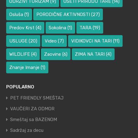
ODRŽIVI TURIZAM
(9)
OSETI PRIRODU TARE
(14)
Osluša
(1)
PORODIČNE AKTIVNOSTI
(27)
Predov Krst
(4)
Sokolina
(1)
TARA
(19)
USLUGE
(20)
Video
(7)
VIDIKOVCI NA TARI
(11)
WILDLIFE
(4)
Zaovine
(6)
ZIMA NA TARI
(4)
Znanje Imanje
(1)
POPULARNO
PET FRIENDLY SMEŠTAJ
VAUČERI ZA ODMOR
Smeštaj sa BAZENOM
Sadržaj za decu