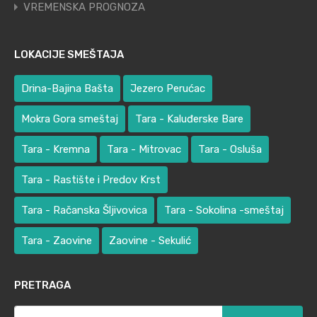
VREMENSKA PROGNOZA
LOKACIJE SMEŠTAJA
Drina-Bajina Bašta
Jezero Perućac
Mokra Gora smeštaj
Tara - Kaluđerske Bare
Tara - Kremna
Tara - Mitrovac
Tara - Osluša
Tara - Rastište i Predov Krst
Tara - Račanska Šljivovica
Tara - Sokolina -smeštaj
Tara - Zaovine
Zaovine - Sekulić
PRETRAGA
Претрага