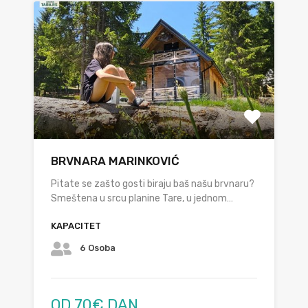
BRVNARA MARINKOVIĆ
Pitate se zašto gosti biraju baš našu brvnaru?
Smeštena u srcu planine Tare, u jednom…
KAPACITET
6 Osoba
OD 70€ DAN