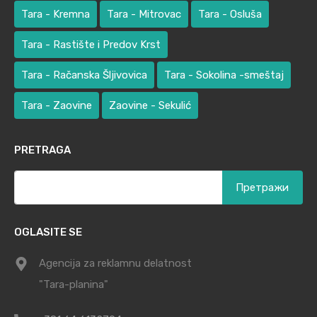
Tara - Kremna
Tara - Mitrovac
Tara - Osluša
Tara - Rastište i Predov Krst
Tara - Račanska Šljivovica
Tara - Sokolina -smeštaj
Tara - Zaovine
Zaovine - Sekulić
PRETRAGA
Претрага
за:
OGLASITE SE
Agencija za reklamnu delatnost
"Tara-planina"