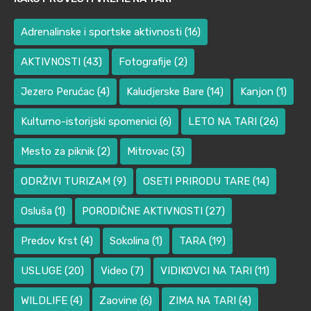
Adrenalinske i sportske aktivnosti
(16)
AKTIVNOSTI
(43)
Fotografije
(2)
Jezero Perućac
(4)
Kaludjerske Bare
(14)
Kanjon
(1)
Kulturno-istorijski spomenici
(6)
LETO NA TARI
(26)
Mesto za piknik
(2)
Mitrovac
(3)
ODRŽIVI TURIZAM
(9)
OSETI PRIRODU TARE
(14)
Osluša
(1)
PORODIČNE AKTIVNOSTI
(27)
Predov Krst
(4)
Sokolina
(1)
TARA
(19)
USLUGE
(20)
Video
(7)
VIDIKOVCI NA TARI
(11)
WILDLIFE
(4)
Zaovine
(6)
ZIMA NA TARI
(4)