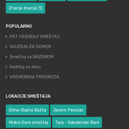
Znanje Imanje
(1)
POPULARNO
PET FRIENDLY SMEŠTAJ
VAUČERI ZA ODMOR
Smeštaj sa BAZENOM
Sadržaj za decu
VREMENSKA PROGNOZA
LOKACIJE SMEŠTAJA
Drina-Bajina Bašta
Jezero Perućac
Mokra Gora smeštaj
Tara - Kaluđerske Bare