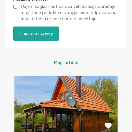
Dajem saglasnost da ova veb lokacija obrađuje
moje lične podatke u stroge svrhe odgovora na
moja pitanja i slanje upita o smeštaju.
Moji listinzi