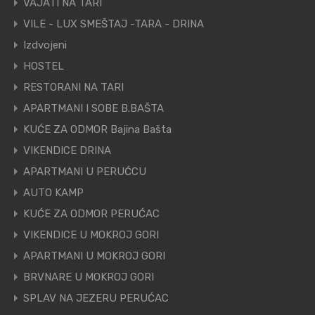
VAJATI NA TARI
VILE - LUX SMEŠTAJ -TARA - DRINA
Izdvojeni
HOSTEL
RESTORANI NA TARI
APARTMANI I SOBE B.BAŠTA
KUĆE ZA ODMOR Bajina Bašta
VIKENDICE DRINA
APARTMANI U PERUĆCU
AUTO KAMP
KUĆE ZA ODMOR PERUĆAC
VIKENDICE U MOKROJ GORI
APARTMANI U MOKROJ GORI
BRVNARE U MOKROJ GORI
SPLAV NA JEZERU PERUĆAC