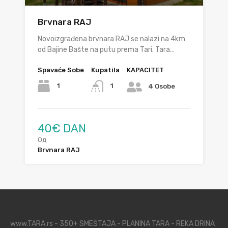
Brvnara RAJ
Novoizgrađena brvnara RAJ se nalazi na 4km
od Bajine Bašte na putu prema Tari. Tara…
Spavaće Sobe
Kupatila
KAPACITET
1
1
4 Osobe
40€ DAN
Од
Brvnara RAJ
www.TARA.rs - 350+ SMEŠTAJA - PLANINA TARA - REKA DRINA