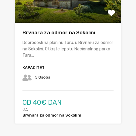
Brvnara za odmor na Sokolini
Dobrodošli na planinu Taru, u Brvnaru za odmor
na Sokolini. Otkrijte lepotu Nacionalnog parka
Tara…
KAPACITET
5 Osoba.
OD 40€ DAN
Од
Brvnara za odmor na Sokolini