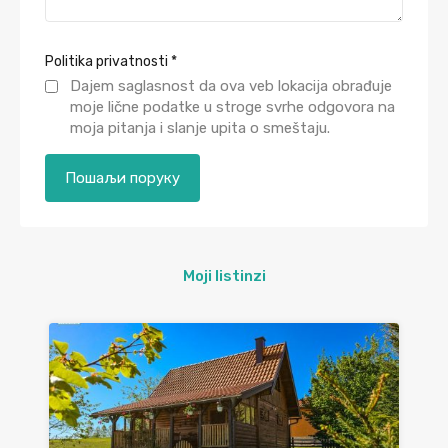
Politika privatnosti
*
Dajem saglasnost da ova veb lokacija obrađuje
moje lične podatke u stroge svrhe odgovora na
moja pitanja i slanje upita o smeštaju.
Moji listinzi