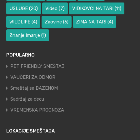
USLUGE
(20)
Video
(7)
VIDIKOVCI NA TARI
(11)
WILDLIFE
(4)
Zaovine
(6)
ZIMA NA TARI
(4)
Znanje Imanje
(1)
POPULARNO
PET FRIENDLY SMEŠTAJ
VAUČERI ZA ODMOR
Smeštaj sa BAZENOM
Sadržaj za decu
VREMENSKA PROGNOZA
LOKACIJE SMEŠTAJA