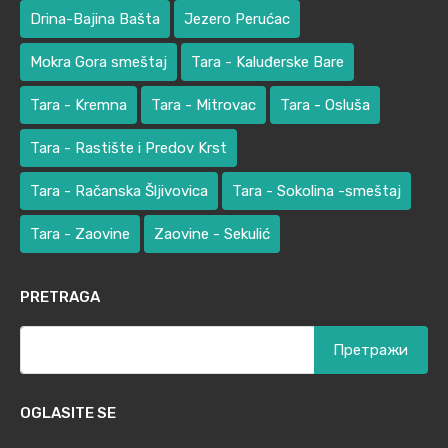
Drina-Bajina Bašta
Jezero Perućac
Mokra Gora smeštaj
Tara - Kaluđerske Bare
Tara - Kremna
Tara - Mitrovac
Tara - Osluša
Tara - Rastište i Predov Krst
Tara - Račanska Šljivovica
Tara - Sokolina -smeštaj
Tara - Zaovine
Zaovine - Sekulić
PRETRAGA
Претрага
за:
OGLASITE SE