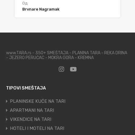
Од
Brvnare Nagramak
www.TARA.rs - 350+ SMEŠTAJA - PLANINA TARA - REKA DRINA
- JEZERO PERUĆAC - MOKRA GORA - KREMNA
TIPOVI SMEŠTAJA
PLANINSKE KUĆE NA TARI
APARTMANI NA TARI
VIKENDICE NA TARI
HOTELI I MOTELI NA TARI