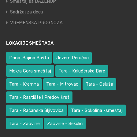
Smeštaj sa BAZENOM
Sadržaj za decu
VREMENSKA PROGNOZA
LOKACIJE SMEŠTAJA
Drina-Bajina Bašta
Jezero Perućac
Mokra Gora smeštaj
Tara - Kaluđerske Bare
Tara - Kremna
Tara - Mitrovac
Tara - Osluša
Tara - Rastište i Predov Krst
Tara - Račanska Šljivovica
Tara - Sokolina -smeštaj
Tara - Zaovine
Zaovine - Sekulić