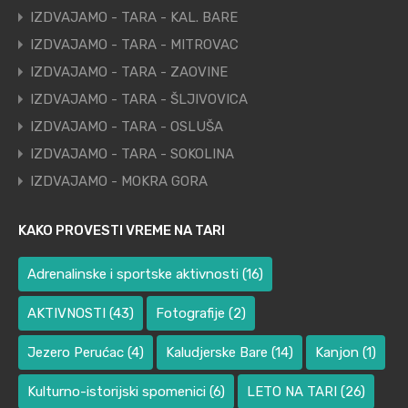
IZDVAJAMO - TARA - KAL. BARE
IZDVAJAMO - TARA - MITROVAC
IZDVAJAMO - TARA - ZAOVINE
IZDVAJAMO - TARA - ŠLJIVOVICA
IZDVAJAMO - TARA - OSLUŠA
IZDVAJAMO - TARA - SOKOLINA
IZDVAJAMO - MOKRA GORA
KAKO PROVESTI VREME NA TARI
Adrenalinske i sportske aktivnosti
(16)
AKTIVNOSTI
(43)
Fotografije
(2)
Jezero Perućac
(4)
Kaludjerske Bare
(14)
Kanjon
(1)
Kulturno-istorijski spomenici
(6)
LETO NA TARI
(26)