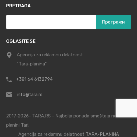
PRETRAGA
Претрага
за:
OGLASITE SE
Agencija za reklamnu delatnost
"Tara-planina"
+381 64 6132794
info@tara.rs
2017-2026- TARA.RS - Najbolja ponuda smeštaja na
planini Tari.
Agencija za reklamnu delatnost
TARA-PLANINA