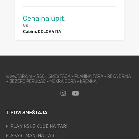
Cena na upit.
Од
Cabins DOLCE VITA
www.TARA.rs - 350+ SMEŠTAJA - PLANINA TARA - REKA DRINA
- JEZERO PERUĆAC - MOKRA GORA - KREMNA
TIPOVI SMEŠTAJA
PLANINSKE KUĆE NA TARI
APARTMANI NA TARI