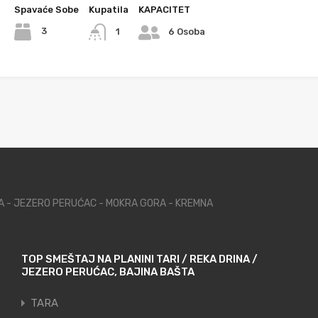
Spavaće Sobe
Kupatila
KAPACITET
3
1
6 Osoba
NA - JEZERO PERUĆAC - MOKRA GORA - KREMNA
TOP SMEŠTAJ NA PLANINI TARI / REKA DRINA /
JEZERO PERUĆAC, BAJINA BAŠTA
TARA