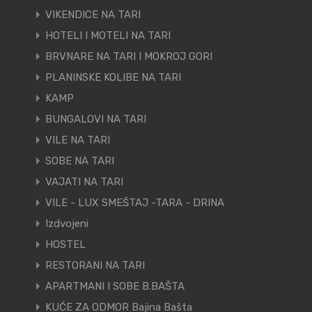
VIKENDICE NA TARI
HOTELI I MOTELI NA TARI
BRVNARE NA TARI I MOKROJ GORI
PLANINSKE KOLIBE NA TARI
KAMP
BUNGALOVI NA TARI
VILE NA TARI
SOBE NA TARI
VAJATI NA TARI
VILE - LUX SMEŠTAJ -TARA - DRINA
Izdvojeni
HOSTEL
RESTORANI NA TARI
APARTMANI I SOBE B.BAŠTA
KUĆE ZA ODMOR Bajina Bašta