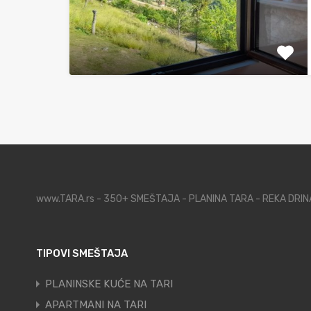
www.TARA.rs - 350+ SMEŠTAJA - PLANINA TARA - REKA DRI
TIPOVI SMEŠTAJA
PLANINSKE KUĆE NA TARI
APARTMANI NA TARI