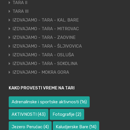
TARA II
TARA III
IZDVAJAMO - TARA - KAL. BARE
IZDVAJAMO - TARA - MITROVAC
IZDVAJAMO - TARA - ZAOVINE
IZDVAJAMO - TARA - ŠLJIVOVICA
IZDVAJAMO - TARA - OSLUŠA
IZDVAJAMO - TARA - SOKOLINA
IZDVAJAMO - MOKRA GORA
KAKO PROVESTI VREME NA TARI
Adrenalinske i sportske aktivnosti
(16)
AKTIVNOSTI
(43)
Fotografije
(2)
Jezero Perućac
(4)
Kaludjerske Bare
(14)