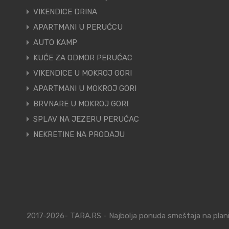
VIKENDICE DRINA
APARTMANI U PERUĆCU
AUTO KAMP
KUĆE ZA ODMOR PERUĆAC
VIKENDICE U MOKROJ GORI
APARTMANI U MOKROJ GORI
BRVNARE U MOKROJ GORI
SPLAV NA JEZERU PERUĆAC
NEKRETINE NA PRODAJU
2017-2026- TARA.RS - Najbolja ponuda smeštaja na planin