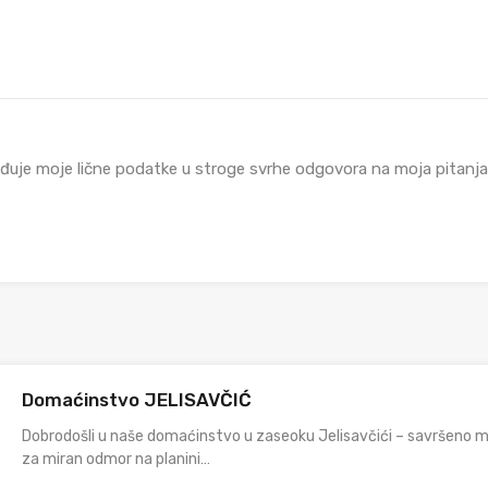
đuje moje lične podatke u stroge svrhe odgovora na moja pitanja i
Domaćinstvo JELISAVČIĆ
Dobrodošli u naše domaćinstvo u zaseoku Jelisavčići – savršeno 
za miran odmor na planini…