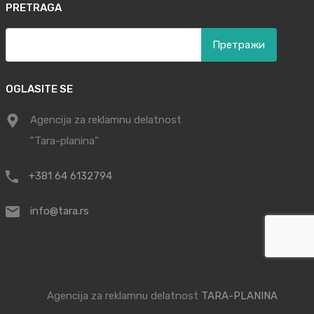
PRETRAGA
Претрага
за:
OGLASITE SE
Agencija za reklamnu delatnost
"Tara-planina"
+381 64 6132794
info@tara.rs
Agencija za reklamnu delatnost
TARA-PLANINA