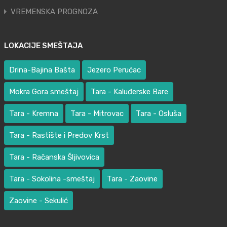
VREMENSKA PROGNOZA
LOKACIJE SMEŠTAJA
Drina-Bajina Bašta
Jezero Perućac
Mokra Gora smeštaj
Tara - Kaluđerske Bare
Tara - Kremna
Tara - Mitrovac
Tara - Osluša
Tara - Rastište i Predov Krst
Tara - Račanska Šljivovica
Tara - Sokolina -smeštaj
Tara - Zaovine
Zaovine - Sekulić