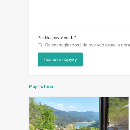
Politika privatnosti
*
Dajem saglasnost da ova veb lokacija obra
Moji listinzi