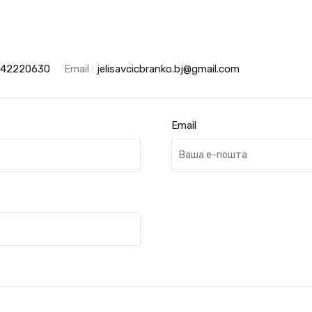
642220630
Email :
jelisavcicbranko.bj@gmail.com
Email