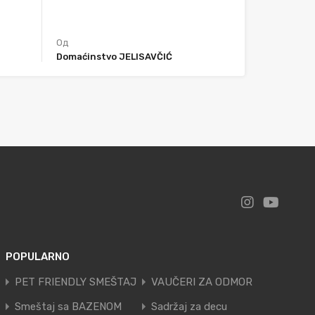
Од
Domaćinstvo JELISAVČIĆ
POPULARNO
PET FRIENDLY SMEŠTAJ
VAUČERI ZA ODMOR
Smeštaj sa BAZENOM
Sadržaj za decu