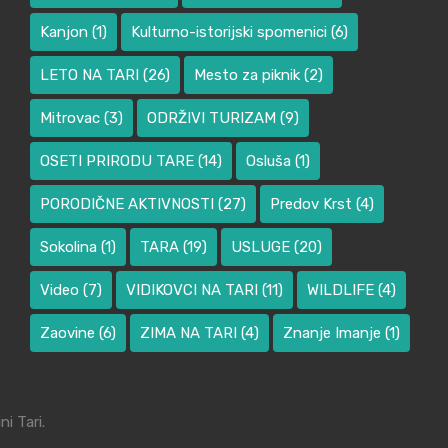
Kanjon
(1)
Kulturno-istorijski spomenici
(6)
LETO NA TARI
(26)
Mesto za piknik
(2)
Mitrovac
(3)
ODRŽIVI TURIZAM
(9)
OSETI PRIRODU TARE
(14)
Osluša
(1)
PORODIČNE AKTIVNOSTI
(27)
Predov Krst
(4)
Sokolina
(1)
TARA
(19)
USLUGE
(20)
Video
(7)
VIDIKOVCI NA TARI
(11)
WILDLIFE
(4)
Zaovine
(6)
ZIMA NA TARI
(4)
Znanje Imanje
(1)
i Tari.