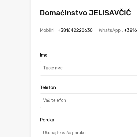
Domaćinstvo JELISAVČIĆ
Mobilni :
+381642220630
WhatsApp :
+381
Ime
Telefon
Poruka