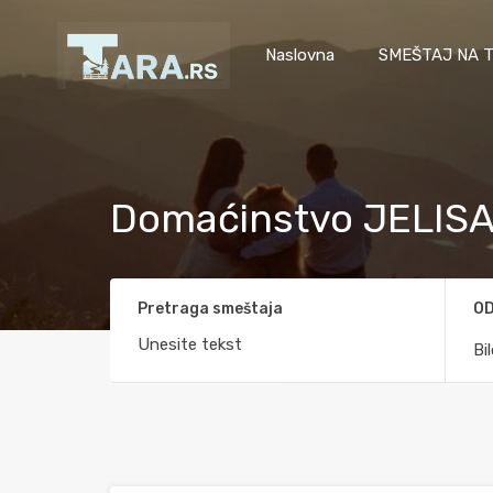
Naslovna
SMEŠTAJ NA T
Domaćinstvo JELIS
Pretraga smeštaja
OD
Bi