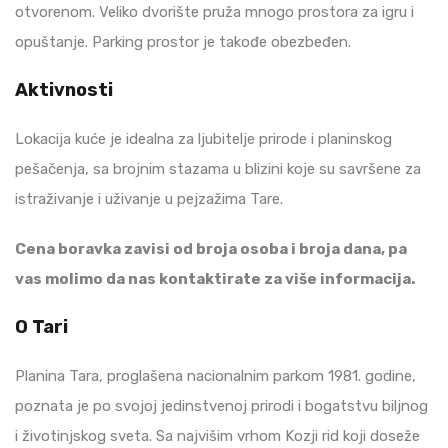
otvorenom. Veliko dvorište pruža mnogo prostora za igru i
opuštanje. Parking prostor je takođe obezbeđen.
Aktivnosti
Lokacija kuće je idealna za ljubitelje prirode i planinskog
pešačenja, sa brojnim stazama u blizini koje su savršene za
istraživanje i uživanje u pejzažima Tare.
Cena boravka zavisi od broja osoba i broja dana, pa
vas molimo da nas kontaktirate za više informacija.
O Tari
Planina Tara, proglašena nacionalnim parkom 1981. godine,
poznata je po svojoj jedinstvenoj prirodi i bogatstvu biljnog
i životinjskog sveta. Sa najvišim vrhom Kozji rid koji doseže