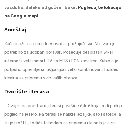
vazduhu, daleko od gužve i buke.
Pogledajte lokaciju
na Google mapi
Smeštaj
Kuća može da primi do 6 osoba, pružajući sve što vam je
potrebno za udoban boravak. Poseduje besplatan Wi-Fi
internet i veliki smart TV sa MTS i EON kanalima. Kuhinja je
potpuno opremljena, uključujući veliki kombinovani frižider,
idealna za pripremu svih vaših obroka.
Dvorište i terasa
Uživajte na prostranoj terasi površine 64m² koja nudi prelep
pogled na jezero. Na terasi se nalaze ležaljke, sto i stolice, a
tu je i roštilj, kotlić i talandara za pripremu ukusnih jela na