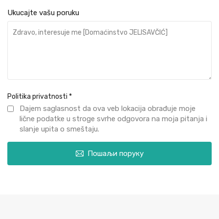
Ukucajte vašu poruku
Politika privatnosti
*
Dajem saglasnost da ova veb lokacija obrađuje moje
lične podatke u stroge svrhe odgovora na moja pitanja i
slanje upita o smeštaju.
Пошаљи поруку