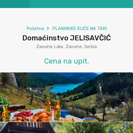
Početna
PLANINSKE KUĆE NA TARI
Domaćinstvo JELISAVČIĆ
Zaovine Lake, Zaovine, Serbia
Cena na upit.