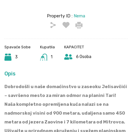
Property ID :
Nema
Spavaće Sobe
Kupatila
KAPACITET
6 Osoba
3
1
Opis
Dobrodošli u naše domaćinstvo u zaseoku Jelisavčići
– savršeno mesto za miran odmor na planini Tari!
Naša kompletno opremljena kuća nalazi se na
nadmorskoj visini od 900 metara, udaljena samo 450
metara od jezera Zaovine i 7 kilometara od Mitrovca.
Uživajte u prirodnom okruženju i svežem planinskom