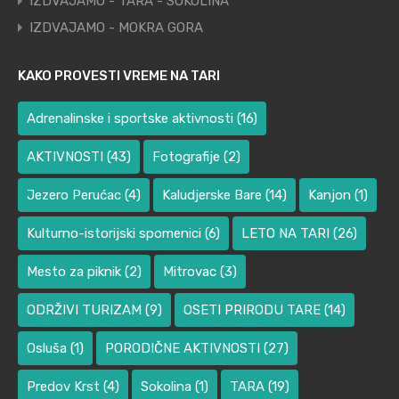
IZDVAJAMO - TARA - SOKOLINA
IZDVAJAMO - MOKRA GORA
KAKO PROVESTI VREME NA TARI
Adrenalinske i sportske aktivnosti
(16)
AKTIVNOSTI
(43)
Fotografije
(2)
Jezero Perućac
(4)
Kaludjerske Bare
(14)
Kanjon
(1)
Kulturno-istorijski spomenici
(6)
LETO NA TARI
(26)
Mesto za piknik
(2)
Mitrovac
(3)
ODRŽIVI TURIZAM
(9)
OSETI PRIRODU TARE
(14)
Osluša
(1)
PORODIČNE AKTIVNOSTI
(27)
Predov Krst
(4)
Sokolina
(1)
TARA
(19)