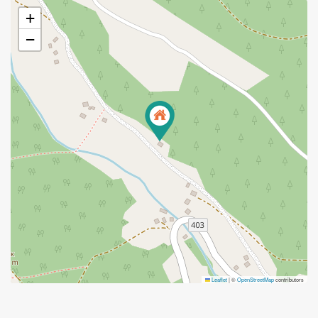
+
−
Leaflet
|
©
OpenStreetMap
contributors