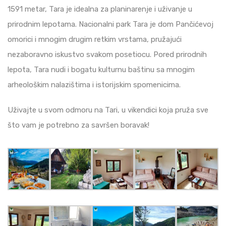
1591 metar, Tara je idealna za planinarenje i uživanje u
prirodnim lepotama. Nacionalni park Tara je dom Pančićevoj
omorici i mnogim drugim retkim vrstama, pružajući
nezaboravno iskustvo svakom posetiocu. Pored prirodnih
lepota, Tara nudi i bogatu kulturnu baštinu sa mnogim
arheološkim nalazištima i istorijskim spomenicima.
Uživajte u svom odmoru na Tari, u vikendici koja pruža sve
što vam je potrebno za savršen boravak!