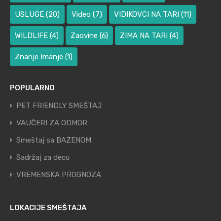
USLUGE
(20)
Video
(7)
VIDIKOVCI NA TARI
(11)
WILDLIFE
(4)
Zaovine
(6)
ZIMA NA TARI
(4)
Znanje Imanje
(1)
POPULARNO
PET FRIENDLY SMEŠTAJ
VAUČERI ZA ODMOR
Smeštaj sa BAZENOM
Sadržaj za decu
VREMENSKA PROGNOZA
LOKACIJE SMEŠTAJA