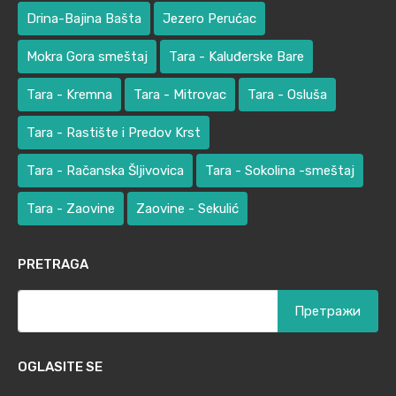
Drina-Bajina Bašta
Jezero Perućac
Mokra Gora smeštaj
Tara - Kaluđerske Bare
Tara - Kremna
Tara - Mitrovac
Tara - Osluša
Tara - Rastište i Predov Krst
Tara - Račanska Šljivovica
Tara - Sokolina -smeštaj
Tara - Zaovine
Zaovine - Sekulić
PRETRAGA
Претрага
за:
OGLASITE SE