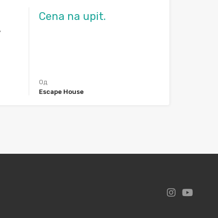
Cena na upit.
,
Од
Escape House