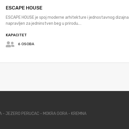
ESCAPE HOUSE
ESCAPE HOUSE je spoj moderne arhitekture i jednostavnog dizajna
napravljen za jedninstven beg u prirodu.…
KAPACITET
6 OSOBA
NA - JEZERO PERUĆAC - MOKRA GORA - KREMNA