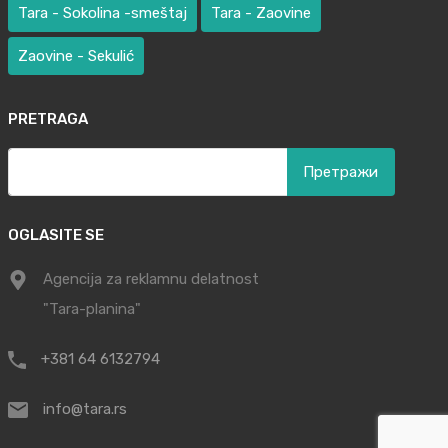
Tara - Sokolina -smeštaj
Tara - Zaovine
Zaovine - Sekulić
PRETRAGA
Претрага
за:
OGLASITE SE
Agencija za reklamnu delatnost
"Tara-planina"
+381 64 6132794
info@tara.rs