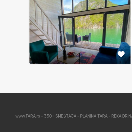
www.TARA.rs - 350+ SMEŠTAJA - PLANINA TARA - REKA DRI