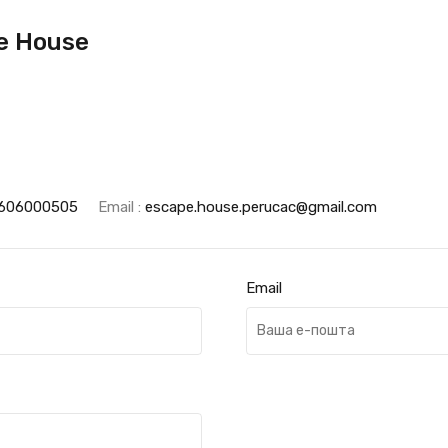
e House
606000505
Email :
escape.house.perucac@gmail.com
Email