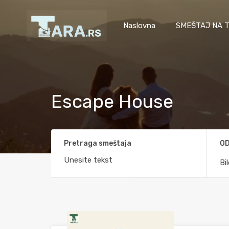
Naslovna
SMEŠTAJ NA T
Escape House
Pretraga smeštaja
OD
Bi