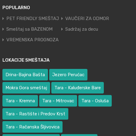
POPULARNO
PET FRIENDLY SMEŠTAJ
VAUČERI ZA ODMOR
Smeštaj sa BAZENOM
Sadržaj za decu
VREMENSKA PROGNOZA
LOKACIJE SMEŠTAJA
Drina-Bajina Bašta
Jezero Perućac
Mokra Gora smeštaj
Tara - Kaluđerske Bare
Tara - Kremna
Tara - Mitrovac
Tara - Osluša
Tara - Rastište i Predov Krst
Tara - Račanska Šljivovica