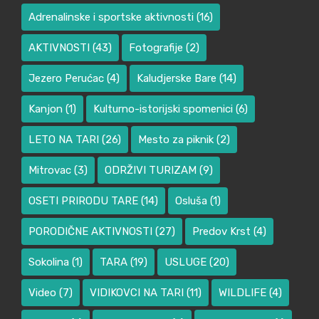
Adrenalinske i sportske aktivnosti
(16)
AKTIVNOSTI
(43)
Fotografije
(2)
Jezero Perućac
(4)
Kaludjerske Bare
(14)
Kanjon
(1)
Kulturno-istorijski spomenici
(6)
LETO NA TARI
(26)
Mesto za piknik
(2)
Mitrovac
(3)
ODRŽIVI TURIZAM
(9)
OSETI PRIRODU TARE
(14)
Osluša
(1)
PORODIČNE AKTIVNOSTI
(27)
Predov Krst
(4)
Sokolina
(1)
TARA
(19)
USLUGE
(20)
Video
(7)
VIDIKOVCI NA TARI
(11)
WILDLIFE
(4)