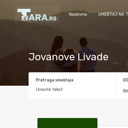
Naslovna
SMEŠTAJ NA T
Jovanove Livade
Pretraga smeštaja
OD
Bi