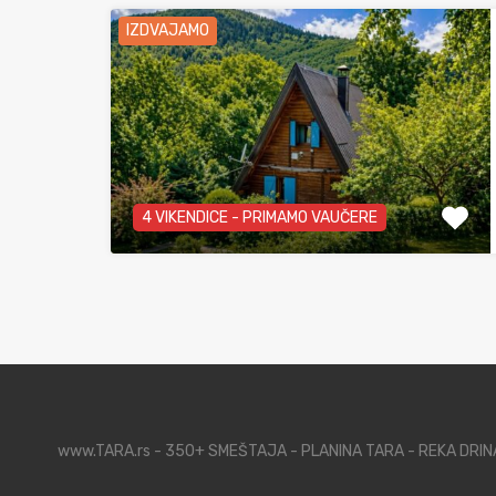
IZDVAJAMO
4 VIKENDICE - PRIMAMO VAUČERE
www.TARA.rs - 350+ SMEŠTAJA - PLANINA TARA - REKA DRI