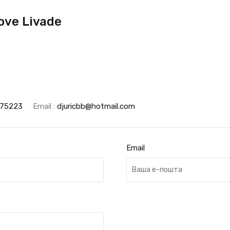
ove Livade
475223
Email :
djuricbb@hotmail.com
Email