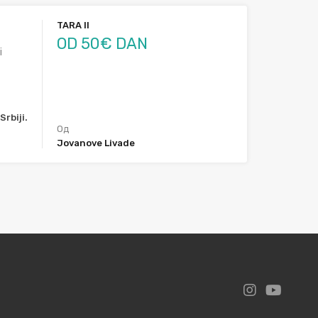
TARA II
OD 50€ DAN
i
rbiji.
Од
Jovanove Livade