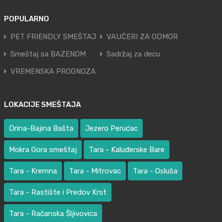
POPULARNO
PET FRIENDLY SMEŠTAJ
VAUČERI ZA ODMOR
Smeštaj sa BAZENOM
Sadržaj za decu
VREMENSKA PROGNOZA
LOKACIJE SMEŠTAJA
Drina-Bajina Bašta
Jezero Perućac
Mokra Gora smeštaj
Tara - Kaluđerske Bare
Tara - Kremna
Tara - Mitrovac
Tara - Osluša
Tara - Rastište i Predov Krst
Tara - Račanska Šljivovica