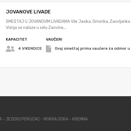
JOVANOVE LIVADE
SMEŠTAJ U JOVANOVIM LIVADAMA Vile Jasika, Omorika, Zaovljanka 
Višnja se nalaze u selu Zaovine,…
KAPACITET
VAUČERI
4 VIKENDICE
Ovaj smeštaj prima vaučere za odmor u S
NA - JEZERO PERUĆAC - MOKRA GORA - KREMNA