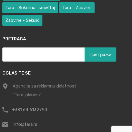
Tara - Sokolina -smeštaj
Tara - Zaovine
Zaovine - Sekulić
PRETRAGA
Претрага
за:
OGLASITE SE
Agencija za reklamnu delatnost
"Tara-planina"
+381 64 6132794
info@tara.rs