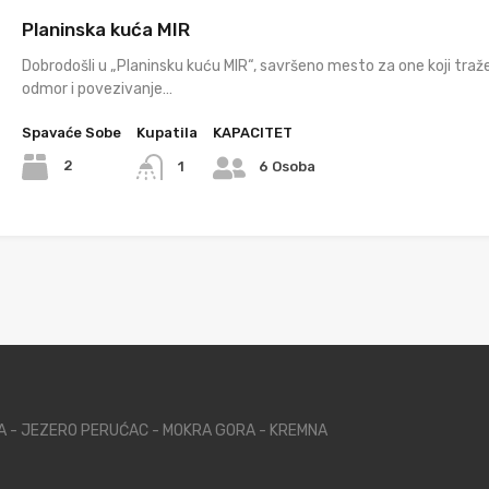
Planinska kuća MIR
Dobrodošli u „Planinsku kuću MIR“, savršeno mesto za one koji traže
odmor i povezivanje…
Spavaće Sobe
Kupatila
KAPACITET
2
1
6 Osoba
NA - JEZERO PERUĆAC - MOKRA GORA - KREMNA