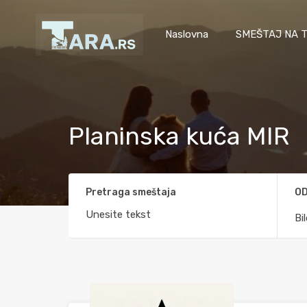
Naslovna
SMEŠTAJ NA T
Planinska kuća MIR
Pretraga smeštaja
OD
Bi