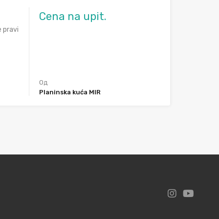
Cena na upit.
 pravi
Од
Planinska kuća MIR