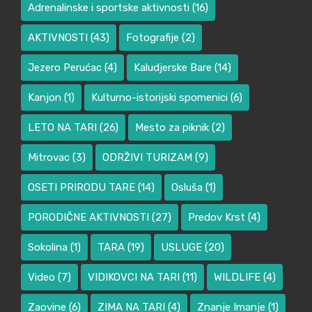
Adrenalinske i sportske aktivnosti
(16)
AKTIVNOSTI
(43)
Fotografije
(2)
Jezero Perućac
(4)
Kaludjerske Bare
(14)
Kanjon
(1)
Kulturno-istorijski spomenici
(6)
LETO NA TARI
(26)
Mesto za piknik
(2)
Mitrovac
(3)
ODRŽIVI TURIZAM
(9)
OSETI PRIRODU TARE
(14)
Osluša
(1)
PORODIČNE AKTIVNOSTI
(27)
Predov Krst
(4)
Sokolina
(1)
TARA
(19)
USLUGE
(20)
Video
(7)
VIDIKOVCI NA TARI
(11)
WILDLIFE
(4)
Zaovine
(6)
ZIMA NA TARI
(4)
Znanje Imanje
(1)