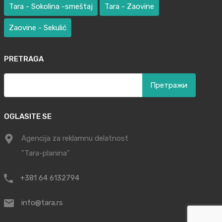
Tara - Sokolina -smeštaj
Tara - Zaovine
Zaovine - Sekulić
PRETRAGA
Претрага
за:
OGLASITE SE
Agencija za reklamnu delatnost
"Tara-planina"
+381 64 6132794
info@tara.rs