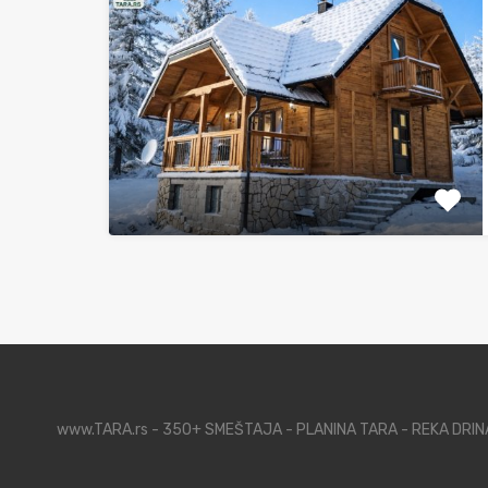
www.TARA.rs - 350+ SMEŠTAJA - PLANINA TARA - REKA DRI