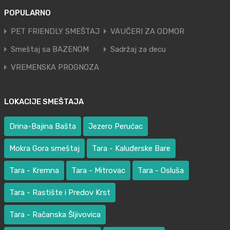
POPULARNO
PET FRIENDLY SMEŠTAJ
VAUČERI ZA ODMOR
Smeštaj sa BAZENOM
Sadržaj za decu
VREMENSKA PROGNOZA
LOKACIJE SMEŠTAJA
Drina-Bajina Bašta
Jezero Perućac
Mokra Gora smeštaj
Tara - Kaluđerske Bare
Tara - Kremna
Tara - Mitrovac
Tara - Osluša
Tara - Rastište i Predov Krst
Tara - Račanska Šljivovica