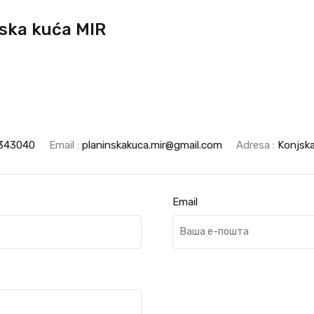
ska kuća MIR
343040
Email :
planinskakuca.mir@gmail.com
Adresa :
Konjska
Email