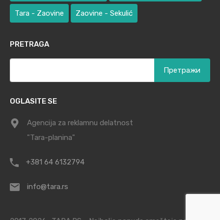
Tara - Zaovine
Zaovine - Sekulić
PRETRAGA
Претрага
за:
OGLASITE SE
Agencija za reklamnu delatnost
"Tara-planina"
+381 64 6132794
info@tara.rs