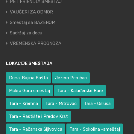
PET FRIENDLY SMEŠTAJ
VAUČERI ZA ODMOR
Smeštaj sa BAZENOM
Sadržaj za decu
VREMENSKA PROGNOZA
LOKACIJE SMEŠTAJA
Drina-Bajina Bašta
Jezero Perućac
Mokra Gora smeštaj
Tara - Kaluđerske Bare
Tara - Kremna
Tara - Mitrovac
Tara - Osluša
Tara - Rastište i Predov Krst
Tara - Račanska Šljivovica
Tara - Sokolina -smeštaj