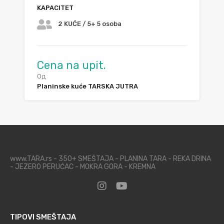
KAPACITET
2 KUĆE / 5+ 5 osoba
Cena na upit.
Од
Planinske kuće TARSKA JUTRA
www.TARA.rs - 350+ SMEŠTAJA - PLANINA TARA - REKA DRINA
- JEZERO PERUĆAC - MOKRA GORA - KREMNA
TIPOVI SMEŠTAJA