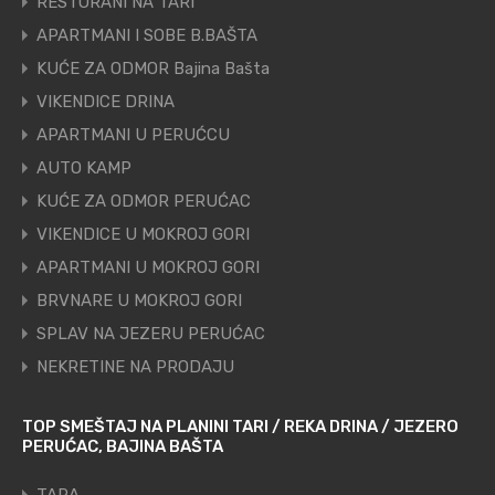
RESTORANI NA TARI
APARTMANI I SOBE B.BAŠTA
KUĆE ZA ODMOR Bajina Bašta
VIKENDICE DRINA
APARTMANI U PERUĆCU
AUTO KAMP
KUĆE ZA ODMOR PERUĆAC
VIKENDICE U MOKROJ GORI
APARTMANI U MOKROJ GORI
BRVNARE U MOKROJ GORI
SPLAV NA JEZERU PERUĆAC
NEKRETINE NA PRODAJU
TOP SMEŠTAJ NA PLANINI TARI / REKA DRINA / JEZERO
PERUĆAC, BAJINA BAŠTA