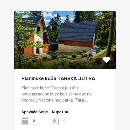
Planinske kuće TARSKA JUTRA
Planinske kuće “Tarska jutra” su
novoizgrađene kuće koje se nalaze na
području Nacionalnog parka “Tara”…
Spavaće Sobe
Kupatila
2
1