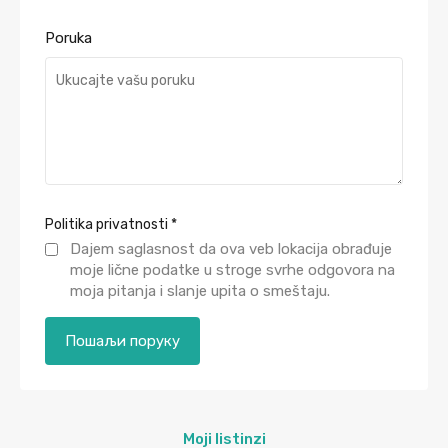
Poruka
Politika privatnosti
*
Dajem saglasnost da ova veb lokacija obrađuje
moje lične podatke u stroge svrhe odgovora na
moja pitanja i slanje upita o smeštaju.
Moji listinzi