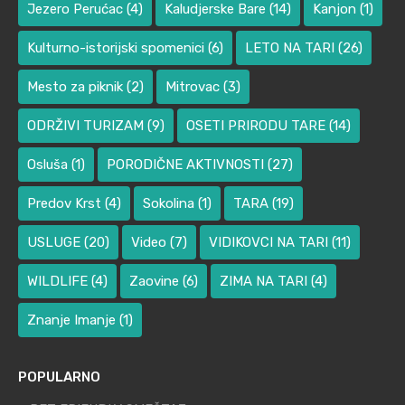
Jezero Perućac
(4)
Kaludjerske Bare
(14)
Kanjon
(1)
Kulturno-istorijski spomenici
(6)
LETO NA TARI
(26)
Mesto za piknik
(2)
Mitrovac
(3)
ODRŽIVI TURIZAM
(9)
OSETI PRIRODU TARE
(14)
Osluša
(1)
PORODIČNE AKTIVNOSTI
(27)
Predov Krst
(4)
Sokolina
(1)
TARA
(19)
USLUGE
(20)
Video
(7)
VIDIKOVCI NA TARI
(11)
WILDLIFE
(4)
Zaovine
(6)
ZIMA NA TARI
(4)
Znanje Imanje
(1)
POPULARNO