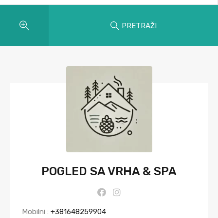
PRETRAŽI
POGLED SA VRHA & SPA
Mobilni :
+381648259904