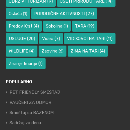
ODRŽIVI TURIZAM
(9)
OSETI PRIRODU TARE
(14)
Osluša
(1)
PORODIČNE AKTIVNOSTI
(27)
Predov Krst
(4)
Sokolina
(1)
TARA
(19)
USLUGE
(20)
Video
(7)
VIDIKOVCI NA TARI
(11)
WILDLIFE
(4)
Zaovine
(6)
ZIMA NA TARI
(4)
Znanje Imanje
(1)
POPULARNO
PET FRIENDLY SMEŠTAJ
VAUČERI ZA ODMOR
Smeštaj sa BAZENOM
Sadržaj za decu