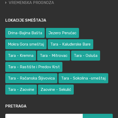
VREMENSKA PROGNOZA
LOKACIJE SMEŠTAJA
Drina-Bajina Bašta
Jezero Perućac
Mokra Gora smeštaj
Tara - Kaluđerske Bare
Tara - Kremna
Tara - Mitrovac
Tara - Osluša
Tara - Rastište i Predov Krst
Tara - Račanska Šljivovica
Tara - Sokolina -smeštaj
Tara - Zaovine
Zaovine - Sekulić
PRETRAGA
Претрага