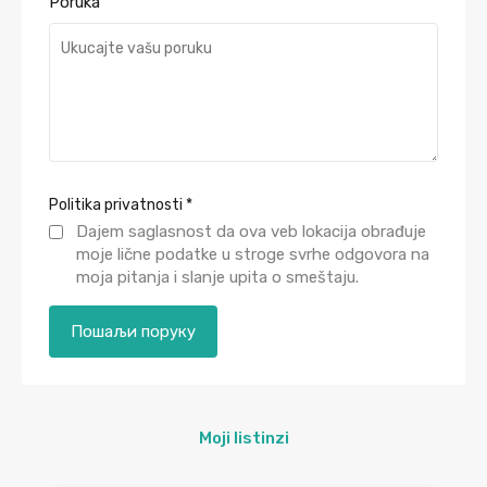
Poruka
Politika privatnosti
*
Dajem saglasnost da ova veb lokacija obrađuje
moje lične podatke u stroge svrhe odgovora na
moja pitanja i slanje upita o smeštaju.
Moji listinzi