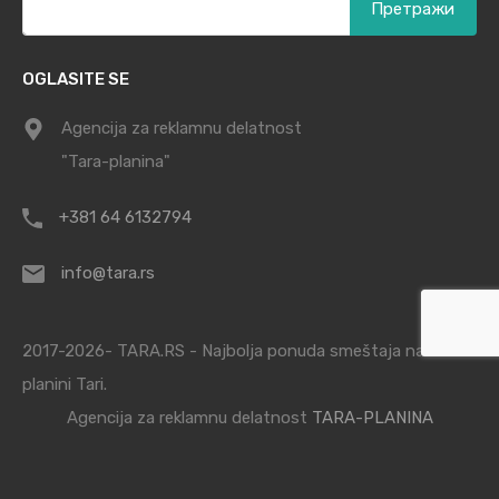
за:
OGLASITE SE
Agencija za reklamnu delatnost
"Tara-planina"
+381 64 6132794
info@tara.rs
2017-2026- TARA.RS - Najbolja ponuda smeštaja na
planini Tari.
Agencija za reklamnu delatnost
TARA-PLANINA