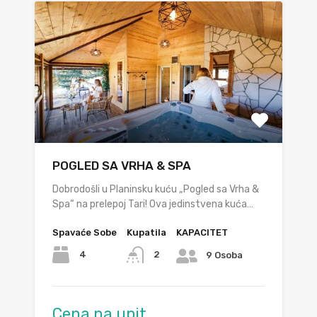
POGLED SA VRHA & SPA
Dobrodošli u Planinsku kuću „Pogled sa Vrha &
Spa“ na prelepoj Tari! Ova jedinstvena kuća…
Spavaće Sobe
Kupatila
KAPACITET
4
2
9 Osoba
Cena na upit.