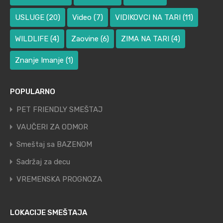
USLUGE
(20)
Video
(7)
VIDIKOVCI NA TARI
(11)
WILDLIFE
(4)
Zaovine
(6)
ZIMA NA TARI
(4)
Znanje Imanje
(1)
POPULARNO
PET FRIENDLY SMEŠTAJ
VAUČERI ZA ODMOR
Smeštaj sa BAZENOM
Sadržaj za decu
VREMENSKA PROGNOZA
LOKACIJE SMEŠTAJA