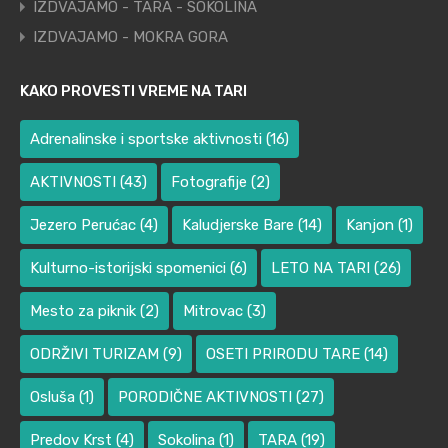
IZDVAJAMO - TARA - SOKOLINA
IZDVAJAMO - MOKRA GORA
KAKO PROVESTI VREME NA TARI
Adrenalinske i sportske aktivnosti
(16)
AKTIVNOSTI
(43)
Fotografije
(2)
Jezero Perućac
(4)
Kaludjerske Bare
(14)
Kanjon
(1)
Kulturno-istorijski spomenici
(6)
LETO NA TARI
(26)
Mesto za piknik
(2)
Mitrovac
(3)
ODRŽIVI TURIZAM
(9)
OSETI PRIRODU TARE
(14)
Osluša
(1)
PORODIČNE AKTIVNOSTI
(27)
Predov Krst
(4)
Sokolina
(1)
TARA
(19)