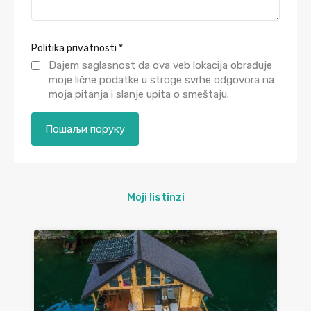
Politika privatnosti
*
Dajem saglasnost da ova veb lokacija obrađuje
moje lične podatke u stroge svrhe odgovora na
moja pitanja i slanje upita o smeštaju.
Moji listinzi