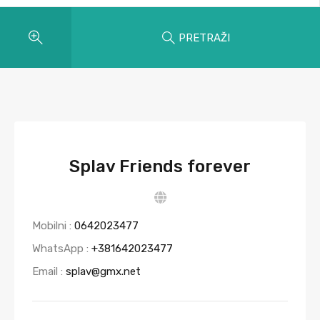
PRETRAŽI
Splav Friends forever
Mobilni :
0642023477
WhatsApp :
+381642023477
Email :
splav@gmx.net