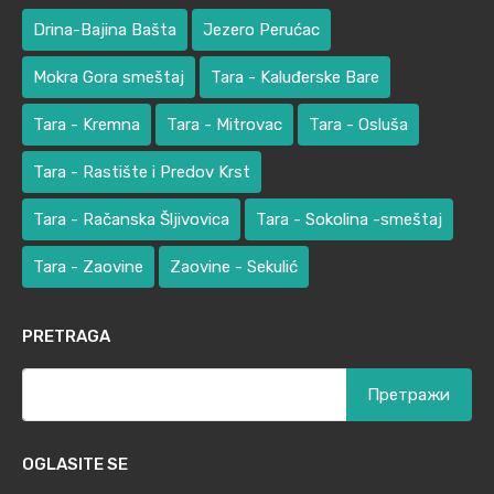
Drina-Bajina Bašta
Jezero Perućac
Mokra Gora smeštaj
Tara - Kaluđerske Bare
Tara - Kremna
Tara - Mitrovac
Tara - Osluša
Tara - Rastište i Predov Krst
Tara - Račanska Šljivovica
Tara - Sokolina -smeštaj
Tara - Zaovine
Zaovine - Sekulić
PRETRAGA
Претрага
за:
OGLASITE SE