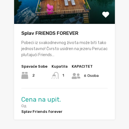
Splav FRIENDS FOREVER
Pobeći iz svakodnevnog života može biti tako
jednostavno! Čvrsto usidren na jezeru Perućac
plutajući Friends…
Spavaće Sobe
Kupatila
KAPACITET
2
1
6 Osoba
Cena na upit.
Од
Splav Friends forever