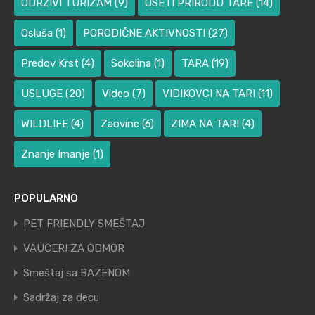
ODRŽIVI TURIZAM
(9)
OSETI PRIRODU TARE
(14)
Osluša
(1)
PORODIČNE AKTIVNOSTI
(27)
Predov Krst
(4)
Sokolina
(1)
TARA
(19)
USLUGE
(20)
Video
(7)
VIDIKOVCI NA TARI
(11)
WILDLIFE
(4)
Zaovine
(6)
ZIMA NA TARI
(4)
Znanje Imanje
(1)
POPULARNO
PET FRIENDLY SMEŠTAJ
VAUČERI ZA ODMOR
Smeštaj sa BAZENOM
Sadržaj za decu