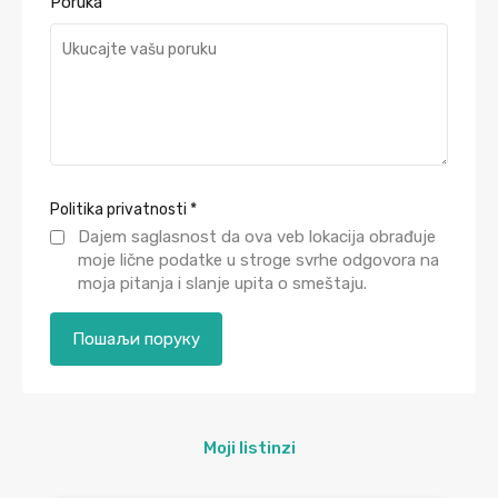
Poruka
Politika privatnosti
*
Dajem saglasnost da ova veb lokacija obrađuje
moje lične podatke u stroge svrhe odgovora na
moja pitanja i slanje upita o smeštaju.
Moji listinzi