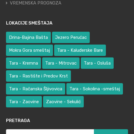
VREMENSKA PROGNOZA
LOKACIJE SMEŠTAJA
Drina-Bajina Bašta
Jezero Perućac
Mokra Gora smeštaj
Tara - Kaluđerske Bare
Tara - Kremna
Tara - Mitrovac
Tara - Osluša
Tara - Rastište i Predov Krst
Tara - Račanska Šljivovica
Tara - Sokolina -smeštaj
Tara - Zaovine
Zaovine - Sekulić
PRETRAGA
Претрага