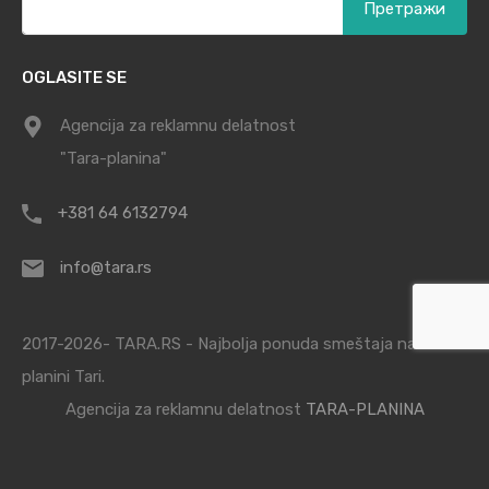
за:
OGLASITE SE
Agencija za reklamnu delatnost
"Tara-planina"
+381 64 6132794
info@tara.rs
2017-2026- TARA.RS - Najbolja ponuda smeštaja na
planini Tari.
Agencija za reklamnu delatnost
TARA-PLANINA