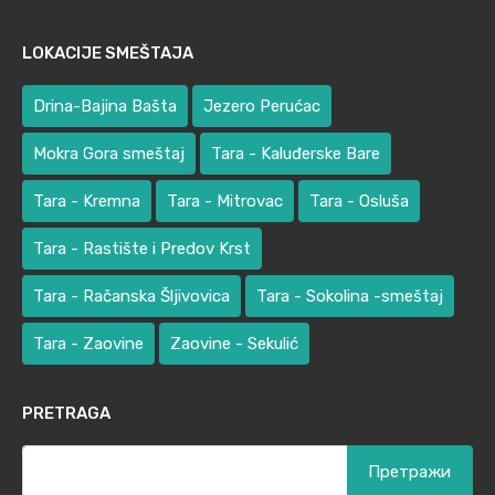
LOKACIJE SMEŠTAJA
Drina-Bajina Bašta
Jezero Perućac
Mokra Gora smeštaj
Tara - Kaluđerske Bare
Tara - Kremna
Tara - Mitrovac
Tara - Osluša
Tara - Rastište i Predov Krst
Tara - Račanska Šljivovica
Tara - Sokolina -smeštaj
Tara - Zaovine
Zaovine - Sekulić
PRETRAGA
Претрага
за: