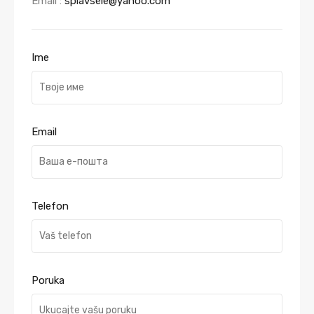
Email :
splavsele@yahoo.com
Ime
Email
Telefon
Poruka