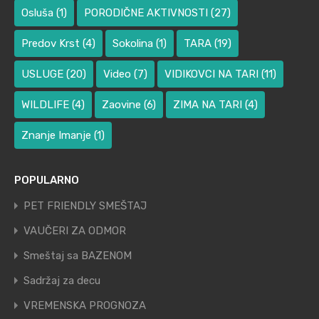
Osluša
(1)
PORODIČNE AKTIVNOSTI
(27)
Predov Krst
(4)
Sokolina
(1)
TARA
(19)
USLUGE
(20)
Video
(7)
VIDIKOVCI NA TARI
(11)
WILDLIFE
(4)
Zaovine
(6)
ZIMA NA TARI
(4)
Znanje Imanje
(1)
POPULARNO
PET FRIENDLY SMEŠTAJ
VAUČERI ZA ODMOR
Smeštaj sa BAZENOM
Sadržaj za decu
VREMENSKA PROGNOZA