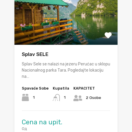
Splav SELE
Splav Sele se nalazi na jezeru Perućac u sklopu
Nacionalnog parka Tara. Pogledajte lokaciju
na…
Spavaće Sobe
Kupatila
KAPACITET
1
1
2 Osobe
Cena na upit.
Од