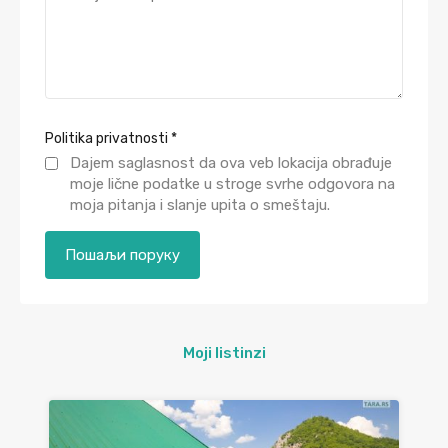
Politika privatnosti
*
Dajem saglasnost da ova veb lokacija obrađuje
moje lične podatke u stroge svrhe odgovora na
moja pitanja i slanje upita o smeštaju.
Moji listinzi