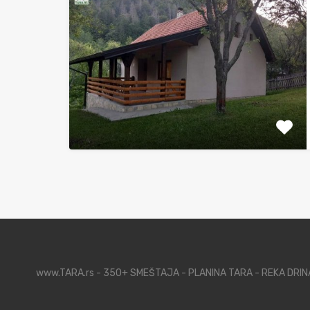
www.TARA.rs - 350+ SMEŠTAJA - PLANINA TARA - REKA DRI