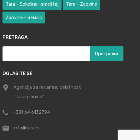
Tara - Sokolina -smeštaj
Tara - Zaovine
Zaovine - Sekulić
PRETRAGA
Претрага
за:
OGLASITE SE
Agencija za reklamnu delatnost
"Tara-planina"
+381 64 6132794
info@tara.rs