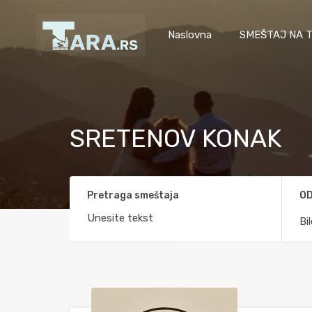
Naslovna
SMEŠTAJ NA T
SRETENOV KONAK
Pretraga smeštaja
OD
Bi