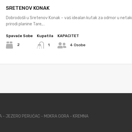
SRETENOV KONAK
Dobrodošli u Sretenov Konak – vaš idealan kutak za odmor u netak
prirodi planine Tare,…
Spavaće Sobe
Kupatila
KAPACITET
2
1
4 Osobe
NA - JEZERO PERUĆAC - MOKRA GORA - KREMNA