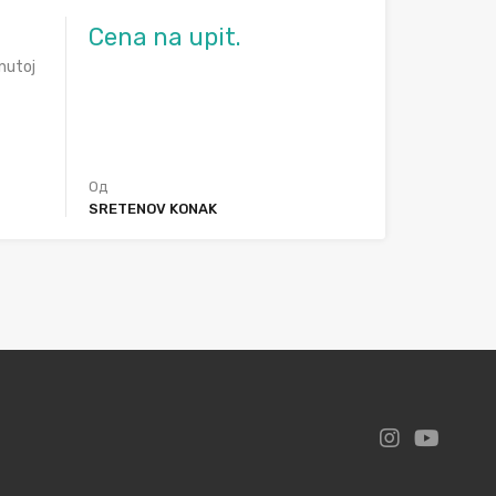
Cena na upit.
nutoj
Од
SRETENOV KONAK