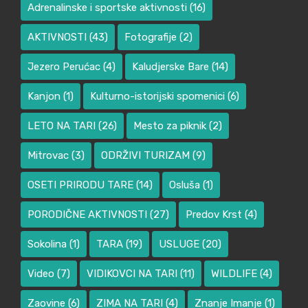
Adrenalinske i sportske aktivnosti
(16)
AKTIVNOSTI
(43)
Fotografije
(2)
Jezero Perućac
(4)
Kaludjerske Bare
(14)
Kanjon
(1)
Kulturno-istorijski spomenici
(6)
LETO NA TARI
(26)
Mesto za piknik
(2)
Mitrovac
(3)
ODRŽIVI TURIZAM
(9)
OSETI PRIRODU TARE
(14)
Osluša
(1)
PORODIČNE AKTIVNOSTI
(27)
Predov Krst
(4)
Sokolina
(1)
TARA
(19)
USLUGE
(20)
Video
(7)
VIDIKOVCI NA TARI
(11)
WILDLIFE
(4)
Zaovine
(6)
ZIMA NA TARI
(4)
Znanje Imanje
(1)