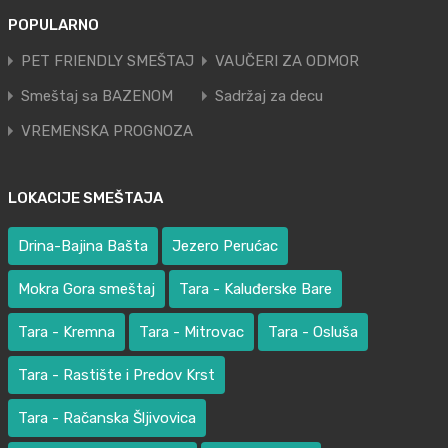
POPULARNO
PET FRIENDLY SMEŠTAJ
VAUČERI ZA ODMOR
Smeštaj sa BAZENOM
Sadržaj za decu
VREMENSKA PROGNOZA
LOKACIJE SMEŠTAJA
Drina-Bajina Bašta
Jezero Perućac
Mokra Gora smeštaj
Tara - Kaluđerske Bare
Tara - Kremna
Tara - Mitrovac
Tara - Osluša
Tara - Rastište i Predov Krst
Tara - Račanska Šljivovica