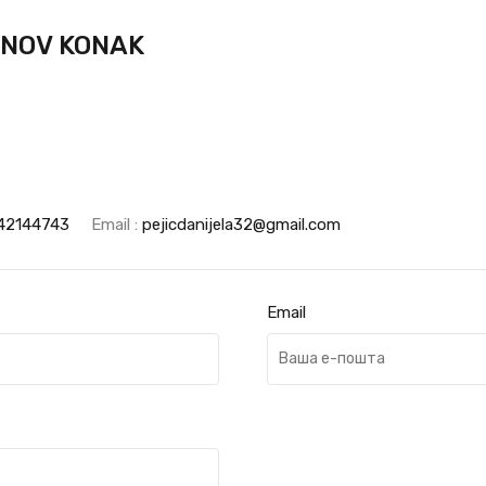
NOV KONAK
42144743
Email :
pejicdanijela32@gmail.com
Email