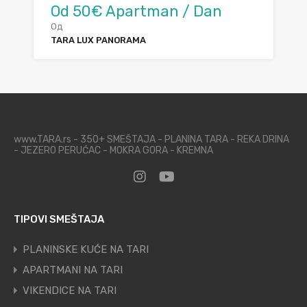
Od 50€ Apartman / Dan
Од
TARA LUX PANORAMA
www.TARA.rs - 350+ SMEŠTAJA - PLANINA TARA - REKA DRINA
- JEZERO PERUĆAC - MOKRA GORA - KREMNA
TIPOVI SMEŠTAJA
PLANINSKE KUĆE NA TARI
APARTMANI NA TARI
VIKENDICE NA TARI