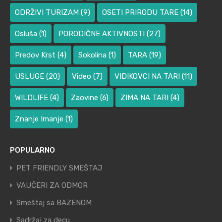
ODRŽIVI TURIZAM
(9)
OSETI PRIRODU TARE
(14)
Osluša
(1)
PORODIČNE AKTIVNOSTI
(27)
Predov Krst
(4)
Sokolina
(1)
TARA
(19)
USLUGE
(20)
Video
(7)
VIDIKOVCI NA TARI
(11)
WILDLIFE
(4)
Zaovine
(6)
ZIMA NA TARI
(4)
Znanje Imanje
(1)
POPULARNO
PET FRIENDLY SMEŠTAJ
VAUČERI ZA ODMOR
Smeštaj sa BAZENOM
Sadržaj za decu