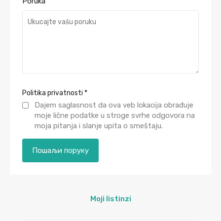
Poruka
Politika privatnosti
*
Dajem saglasnost da ova veb lokacija obrađuje
moje lične podatke u stroge svrhe odgovora na
moja pitanja i slanje upita o smeštaju.
Moji listinzi