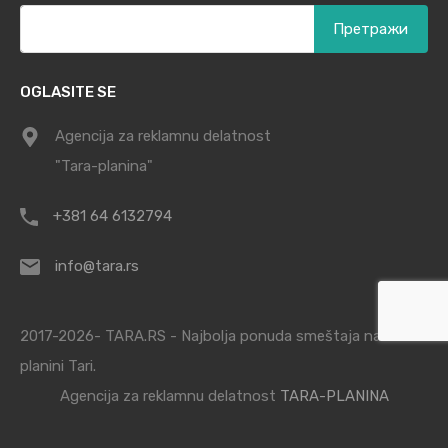
Претрага
за:
OGLASITE SE
Agencija za reklamnu delatnost
"Tara-planina"
+381 64 6132794
info@tara.rs
2017-2026- TARA.RS - Najbolja ponuda smeštaja na
planini Tari.
Agencija za reklamnu delatnost
TARA-PLANINA