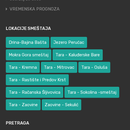
VREMENSKA PROGNOZA
LOKACIJE SMEŠTAJA
Drina-Bajina Bašta
Jezero Perućac
Mokra Gora smeštaj
Tara - Kaluđerske Bare
Tara - Kremna
Tara - Mitrovac
Tara - Osluša
Tara - Rastište i Predov Krst
Tara - Račanska Šljivovica
Tara - Sokolina -smeštaj
Tara - Zaovine
Zaovine - Sekulić
PRETRAGA