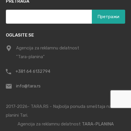
PRETRAGA
Претрага
за:
OGLASITE SE
Agencija za reklamnu delatnost
"Tara-planina"
+381 64 6132794
info@tara.rs
2017-2026- TARA.RS - Najbolja ponuda smeštaja na
planini Tari.
Agencija za reklamnu delatnost
TARA-PLANINA