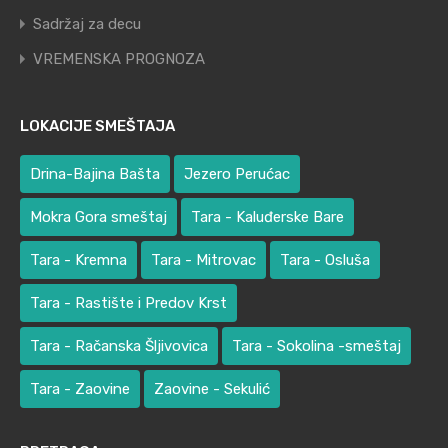
Sadržaj za decu
VREMENSKA PROGNOZA
LOKACIJE SMEŠTAJA
Drina-Bajina Bašta
Jezero Perućac
Mokra Gora smeštaj
Tara - Kaluđerske Bare
Tara - Kremna
Tara - Mitrovac
Tara - Osluša
Tara - Rastište i Predov Krst
Tara - Račanska Šljivovica
Tara - Sokolina -smeštaj
Tara - Zaovine
Zaovine - Sekulić