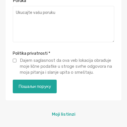
Poruka
Politika privatnosti
*
Dajem saglasnost da ova veb lokacija obrađuje
moje lične podatke u stroge svrhe odgovora na
moja pitanja i slanje upita o smeštaju.
Moji listinzi