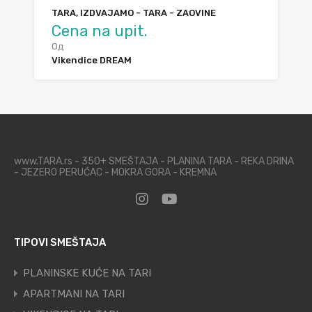
TARA, IZDVAJAMO - TARA - ZAOVINE
Cena na upit.
Од
Vikendice DREAM
www.TARA.rs - 350+ SMEŠTAJA - PLANINA TARA - REKA DRINA
- JEZERO PERUĆAC - MOKRA GORA - KREMNA
TIPOVI SMEŠTAJA
PLANINSKE KUĆE NA TARI
APARTMANI NA TARI