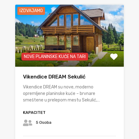
IZDVAJAMO
NOVE PLANINSKE KUĆE NA TARI
Vikendice DREAM Sekulić
Vikendice DREAM su nove, moderno
opremljene planinske kuće – brvnare
smeštene u prelepom mestu Sekulić,…
KAPACITET
5 Osoba