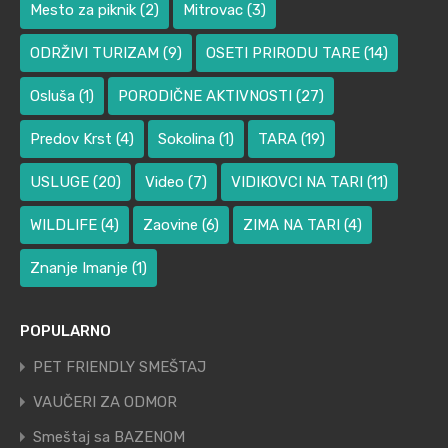
Mesto za piknik
(2)
Mitrovac
(3)
ODRŽIVI TURIZAM
(9)
OSETI PRIRODU TARE
(14)
Osluša
(1)
PORODIČNE AKTIVNOSTI
(27)
Predov Krst
(4)
Sokolina
(1)
TARA
(19)
USLUGE
(20)
Video
(7)
VIDIKOVCI NA TARI
(11)
WILDLIFE
(4)
Zaovine
(6)
ZIMA NA TARI
(4)
Znanje Imanje
(1)
POPULARNO
PET FRIENDLY SMEŠTAJ
VAUČERI ZA ODMOR
Smeštaj sa BAZENOM