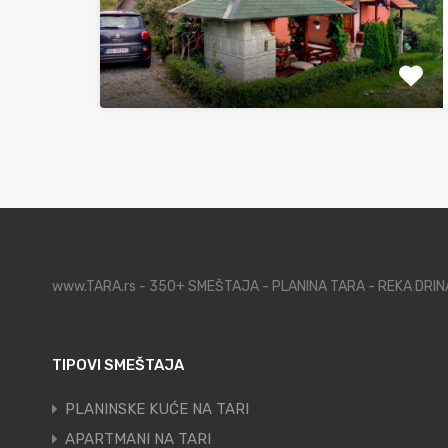
www.TARA.rs - 350+ SMEŠTAJA - PLANINA TARA - REKA DRI
TIPOVI SMEŠTAJA
PLANINSKE KUĆE NA TARI
APARTMANI NA TARI