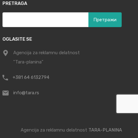
PRETRAGA
Претрага
за:
OGLASITE SE
Agencija za reklamnu delatnost
"Tara-planina"
+381 64 6132794
info@tara.rs
Agencija za reklamnu delatnost
TARA-PLANINA