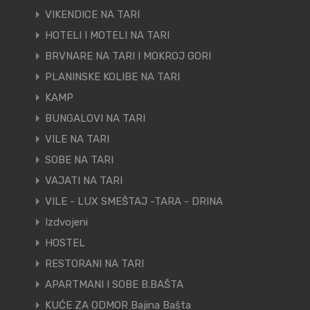
VIKENDICE NA TARI
HOTELI I MOTELI NA TARI
BRVNARE NA TARI I MOKROJ GORI
PLANINSKE KOLIBE NA TARI
KAMP
BUNGALOVI NA TARI
VILE NA TARI
SOBE NA TARI
VAJATI NA TARI
VILE - LUX SMEŠTAJ -TARA - DRINA
Izdvojeni
HOSTEL
RESTORANI NA TARI
APARTMANI I SOBE B.BAŠTA
KUĆE ZA ODMOR Bajina Bašta