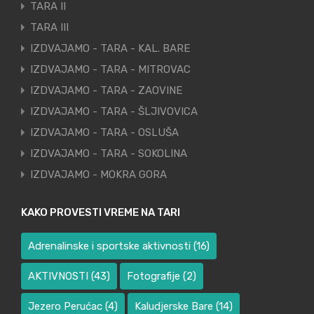
TARA II
TARA III
IZDVAJAMO - TARA - KAL. BARE
IZDVAJAMO - TARA - MITROVAC
IZDVAJAMO - TARA - ZAOVINE
IZDVAJAMO - TARA - ŠLJIVOVICA
IZDVAJAMO - TARA - OSLUŠA
IZDVAJAMO - TARA - SOKOLINA
IZDVAJAMO - MOKRA GORA
KAKO PROVESTI VREME NA TARI
Adrenalinske i sportske aktivnosti
(16)
AKTIVNOSTI
(43)
Fotografije
(2)
Jezero Perućac
(4)
Kaludjerske Bare
(14)