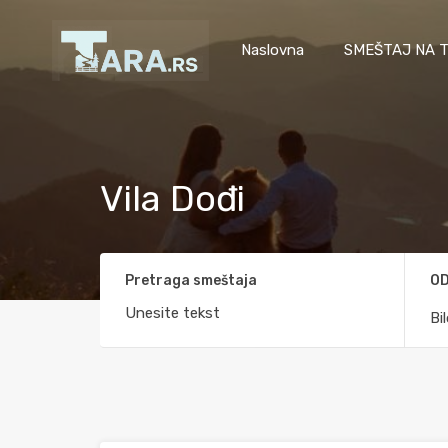
Naslovna
SMEŠTAJ NA T
Vila Dođi
Pretraga smeštaja
OD
Bi