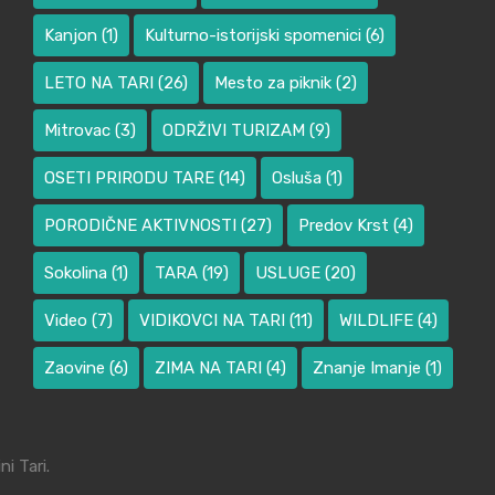
Kanjon
(1)
Kulturno-istorijski spomenici
(6)
LETO NA TARI
(26)
Mesto za piknik
(2)
Mitrovac
(3)
ODRŽIVI TURIZAM
(9)
OSETI PRIRODU TARE
(14)
Osluša
(1)
PORODIČNE AKTIVNOSTI
(27)
Predov Krst
(4)
Sokolina
(1)
TARA
(19)
USLUGE
(20)
Video
(7)
VIDIKOVCI NA TARI
(11)
WILDLIFE
(4)
Zaovine
(6)
ZIMA NA TARI
(4)
Znanje Imanje
(1)
i Tari.