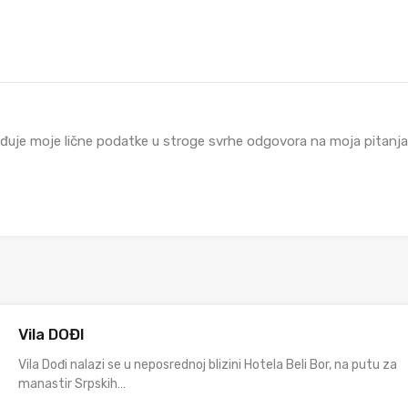
đuje moje lične podatke u stroge svrhe odgovora na moja pitanja i
Vila DOĐI
Vila Dođi nalazi se u neposrednoj blizini Hotela Beli Bor, na putu za
manastir Srpskih…