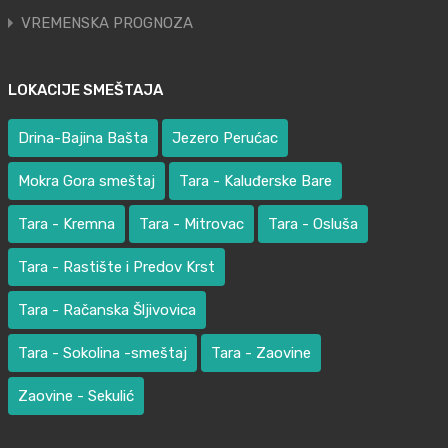
VREMENSKA PROGNOZA
LOKACIJE SMEŠTAJA
Drina-Bajina Bašta
Jezero Perućac
Mokra Gora smeštaj
Tara - Kaluđerske Bare
Tara - Kremna
Tara - Mitrovac
Tara - Osluša
Tara - Rastište i Predov Krst
Tara - Račanska Šljivovica
Tara - Sokolina -smeštaj
Tara - Zaovine
Zaovine - Sekulić