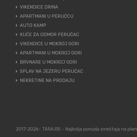
VIKENDICE DRINA
APARTMANI U PERUĆCU
AUTO KAMP
KUĆE ZA ODMOR PERUĆAC
VIKENDICE U MOKROJ GORI
APARTMANI U MOKROJ GORI
BRVNARE U MOKROJ GORI
SPLAV NA JEZERU PERUĆAC
NEKRETINE NA PRODAJU
2017-2026- TARA.RS - Najbolja ponuda smeštaja na planin