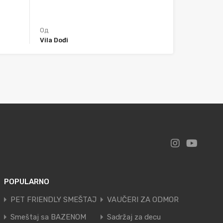
Од
Vila Dođi
POPULARNO
PET FRIENDLY SMEŠTAJ
VAUČERI ZA ODMOR
Smeštaj sa BAZENOM
Sadržaj za decu