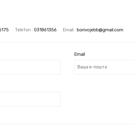
6175
Telefon :
031861356
Email :
borivojebb@gmail.com
Email