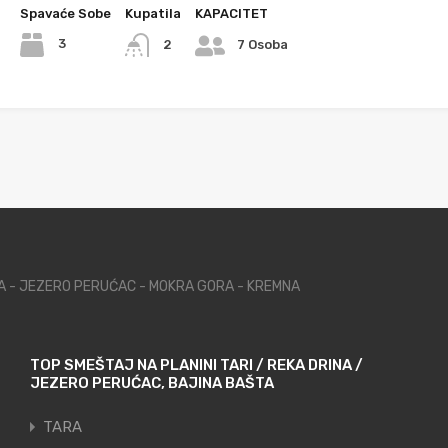
Spavaće Sobe
Kupatila
KAPACITET
3
2
7 Osoba
NA - JEZERO PERUĆAC - MOKRA GORA - KREMNA
TOP SMEŠTAJ NA PLANINI TARI / REKA DRINA /
JEZERO PERUĆAC, BAJINA BAŠTA
TARA