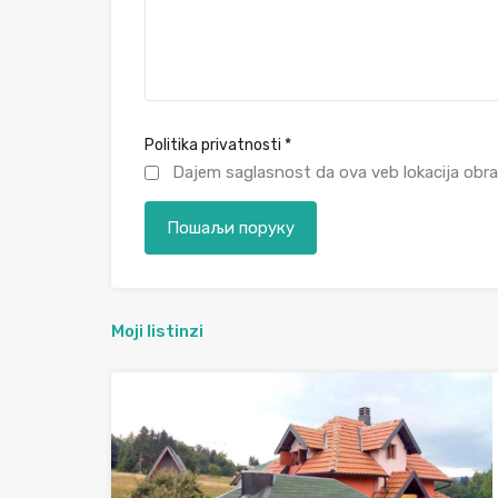
Politika privatnosti
*
Dajem saglasnost da ova veb lokacija obra
Moji listinzi