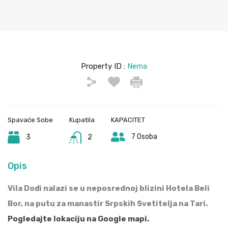
Property ID :
Nema
Spavaće Sobe
Kupatila
KAPACITET
7 Osoba
3
2
Opis
Vila Dođi nalazi se u neposrednoj blizini Hotela Beli
Bor, na putu za manastir Srpskih Svetitelja na Tari.
Pogledajte lokaciju na Google mapi.