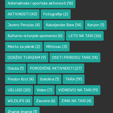
Adrenalinske i sportske aktivnosti
(16)
AKTIVNOSTI
(43)
Fotografije
(2)
Jezero Perućac
(4)
Kaludjerske Bare
(14)
Kanjon
(1)
Kulturno-istorijski spomenici
(6)
LETO NA TARI
(26)
Mesto za piknik
(2)
Mitrovac
(3)
ODRŽIVI TURIZAM
(9)
OSETI PRIRODU TARE
(14)
Osluša
(1)
PORODIČNE AKTIVNOSTI
(27)
Predov Krst
(4)
Sokolina
(1)
TARA
(19)
USLUGE
(20)
Video
(7)
VIDIKOVCI NA TARI
(11)
WILDLIFE
(4)
Zaovine
(6)
ZIMA NA TARI
(4)
Znanje Imanje
(1)