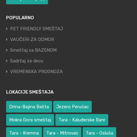
POPULARNO
PET FRIENDLY SMEŠTAJ
VAUČERI ZA ODMOR
Smeštaj sa BAZENOM
Sadržaj za decu
VREMENSKA PROGNOZA
LOKACIJE SMEŠTAJA
Drina-Bajina Bašta
Jezero Perućac
Mokra Gora smeštaj
Tara - Kaluđerske Bare
Tara - Kremna
Tara - Mitrovac
Tara - Osluša