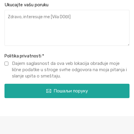
Ukucajte vašu poruku
Politika privatnosti
*
Dajem saglasnost da ova veb lokacija obrađuje moje
lične podatke u stroge svrhe odgovora na moja pitanja i
slanje upita o smeštaju.
Пошаљи поруку