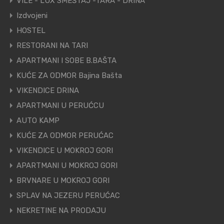
VILE - LUX SMEŠTAJ -TARA - DRINA
Izdvojeni
HOSTEL
RESTORANI NA TARI
APARTMANI I SOBE B.BAŠTA
KUĆE ZA ODMOR Bajina Bašta
VIKENDICE DRINA
APARTMANI U PERUĆCU
AUTO KAMP
KUĆE ZA ODMOR PERUĆAC
VIKENDICE U MOKROJ GORI
APARTMANI U MOKROJ GORI
BRVNARE U MOKROJ GORI
SPLAV NA JEZERU PERUĆAC
NEKRETINE NA PRODAJU