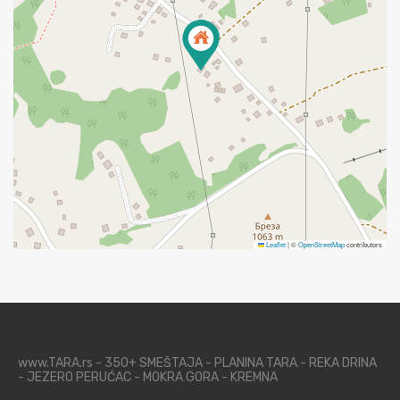
Leaflet
|
©
OpenStreetMap
contributors
www.TARA.rs - 350+ SMEŠTAJA - PLANINA TARA - REKA DRINA
- JEZERO PERUĆAC - MOKRA GORA - KREMNA