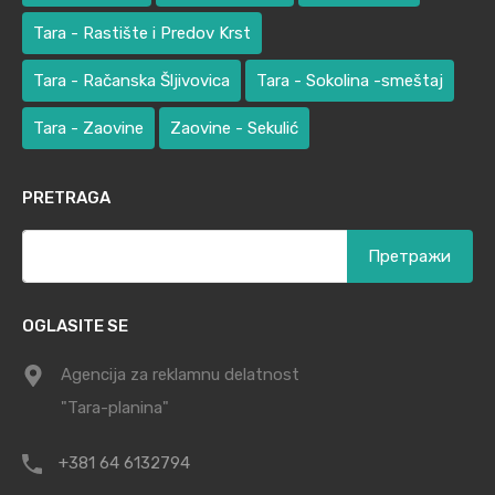
Tara - Rastište i Predov Krst
Tara - Račanska Šljivovica
Tara - Sokolina -smeštaj
Tara - Zaovine
Zaovine - Sekulić
PRETRAGA
Претрага
за:
OGLASITE SE
Agencija za reklamnu delatnost
"Tara-planina"
+381 64 6132794