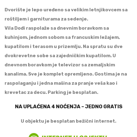
Dvorište je lepo uređeno sa velikim letnjikovcem sa
roštiljem i garniturama za sedenje.
Vila Dođi raspolaže sa dnevnim boravkom sa
kuhinjom, jednom sobom sa francuskim ležajem,
kupatilom i terasom u prizemlju. Na spratu su dve
dvokrevetne sobe sa zajedničkim kupatilom. U
dnevnom boravkom je televizor sa zemaljskim
kanalima. Sve je komplet opremljeno. Gostima je na
raspolaganju i jedna mašina za pranje veša kao i
krevetac za decu. Parking je besplatan.
NA UPLAĆENA 4 NOĆENJA – JEDNO GRATIS
U objektu je besplatan bežični internet.