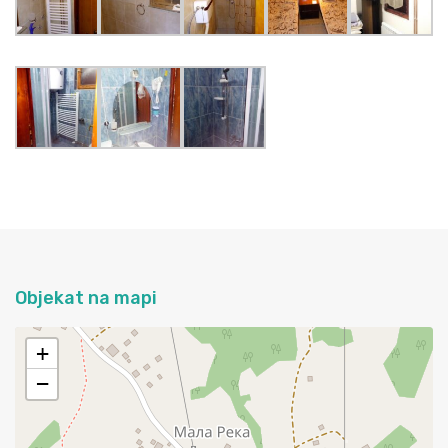
Objekat na mapi
+
−