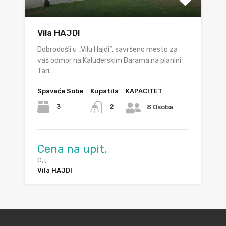
Vila HAJDI
Dobrodošli u „Vilu Hajdi“, savršeno mesto za
vaš odmor na Kaluđerskim Barama na planini
Tari.…
Spavaće Sobe
Kupatila
KAPACITET
3
2
8 Osoba
Cena na upit.
Од
Vila HAJDI