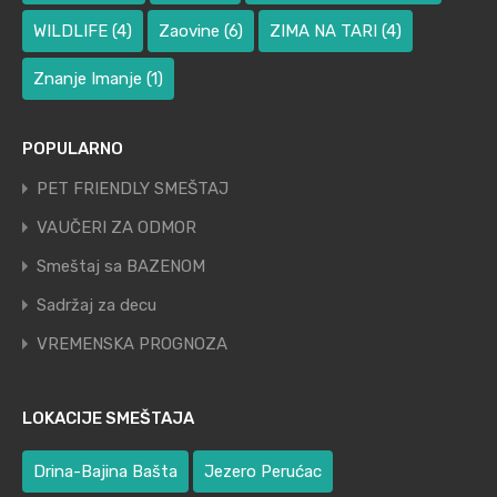
WILDLIFE
(4)
Zaovine
(6)
ZIMA NA TARI
(4)
Znanje Imanje
(1)
POPULARNO
PET FRIENDLY SMEŠTAJ
VAUČERI ZA ODMOR
Smeštaj sa BAZENOM
Sadržaj za decu
VREMENSKA PROGNOZA
LOKACIJE SMEŠTAJA
Drina-Bajina Bašta
Jezero Perućac