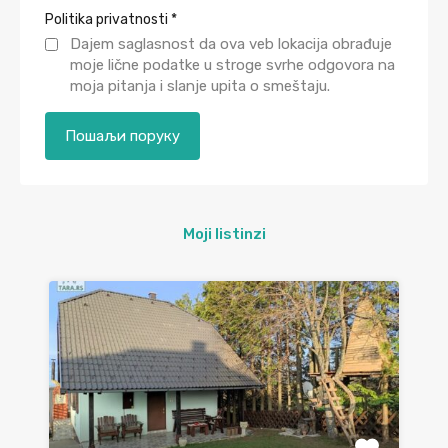
Politika privatnosti
*
Dajem saglasnost da ova veb lokacija obrađuje
moje lične podatke u stroge svrhe odgovora na
moja pitanja i slanje upita o smeštaju.
Moji listinzi