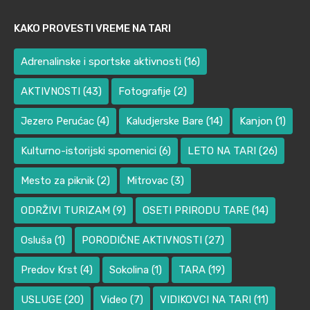
KAKO PROVESTI VREME NA TARI
Adrenalinske i sportske aktivnosti
(16)
AKTIVNOSTI
(43)
Fotografije
(2)
Jezero Perućac
(4)
Kaludjerske Bare
(14)
Kanjon
(1)
Kulturno-istorijski spomenici
(6)
LETO NA TARI
(26)
Mesto za piknik
(2)
Mitrovac
(3)
ODRŽIVI TURIZAM
(9)
OSETI PRIRODU TARE
(14)
Osluša
(1)
PORODIČNE AKTIVNOSTI
(27)
Predov Krst
(4)
Sokolina
(1)
TARA
(19)
USLUGE
(20)
Video
(7)
VIDIKOVCI NA TARI
(11)