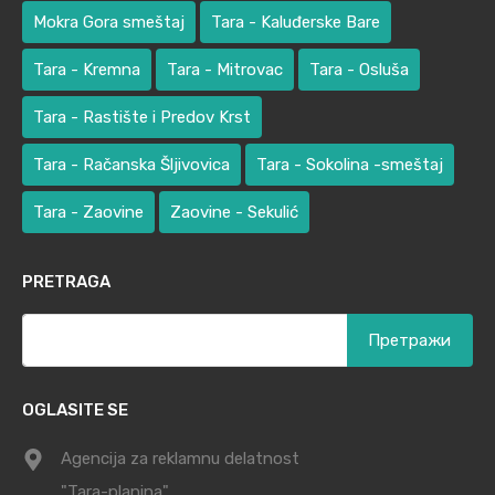
Mokra Gora smeštaj
Tara - Kaluđerske Bare
Tara - Kremna
Tara - Mitrovac
Tara - Osluša
Tara - Rastište i Predov Krst
Tara - Račanska Šljivovica
Tara - Sokolina -smeštaj
Tara - Zaovine
Zaovine - Sekulić
PRETRAGA
Претрага
за:
OGLASITE SE
Agencija za reklamnu delatnost
"Tara-planina"