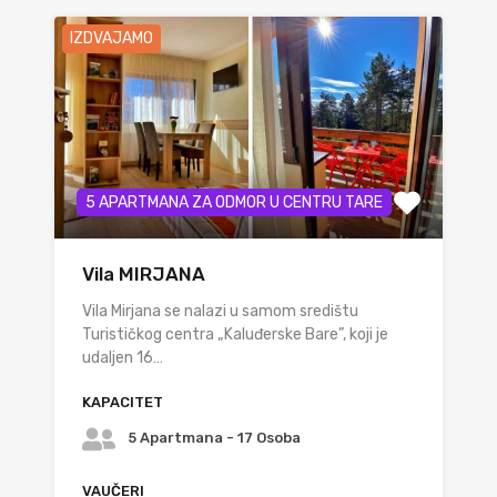
IZDVAJAMO
5 APARTMANA ZA ODMOR U CENTRU TARE
Vila MIRJANA
Vila Mirjana se nalazi u samom središtu
Turističkog centra „Kaluđerske Bare”, koji je
udaljen 16…
KAPACITET
5 Apartmana - 17 Osoba
VAUČERI