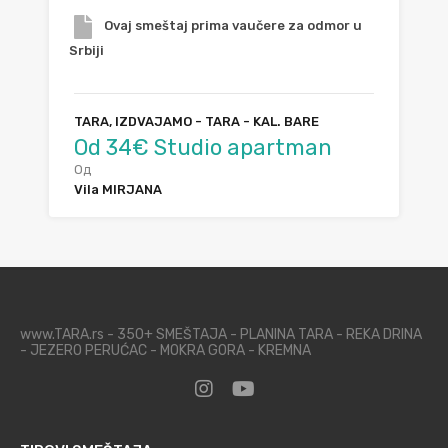
Ovaj smeštaj prima vaučere za odmor u
Srbiji
TARA, IZDVAJAMO - TARA - KAL. BARE
Od 34€ Studio apartman
Од
Vila MIRJANA
www.TARA.rs - 350+ SMEŠTAJA - PLANINA TARA - REKA DRINA
- JEZERO PERUĆAC - MOKRA GORA - KREMNA