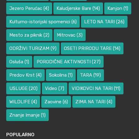
Jezero Perućac
(4)
Kaludjerske Bare
(14)
Kanjon
(1)
Kulturno-istorijski spomenici
(6)
LETO NA TARI
(26)
Mesto za piknik
(2)
Mitrovac
(3)
ODRŽIVI TURIZAM
(9)
OSETI PRIRODU TARE
(14)
Osluša
(1)
PORODIČNE AKTIVNOSTI
(27)
Predov Krst
(4)
Sokolina
(1)
TARA
(19)
USLUGE
(20)
Video
(7)
VIDIKOVCI NA TARI
(11)
WILDLIFE
(4)
Zaovine
(6)
ZIMA NA TARI
(4)
Znanje Imanje
(1)
POPULARNO