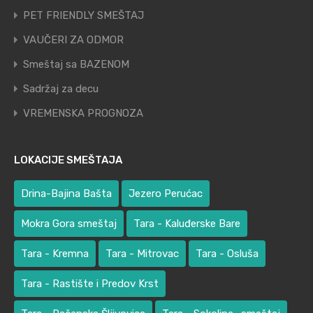
PET FRIENDLY SMEŠTAJ
VAUČERI ZA ODMOR
Smeštaj sa BAZENOM
Sadržaj za decu
VREMENSKA PROGNOZA
LOKACIJE SMEŠTAJA
Drina-Bajina Bašta
Jezero Perućac
Mokra Gora smeštaj
Tara - Kaluđerske Bare
Tara - Kremna
Tara - Mitrovac
Tara - Osluša
Tara - Rastište i Predov Krst