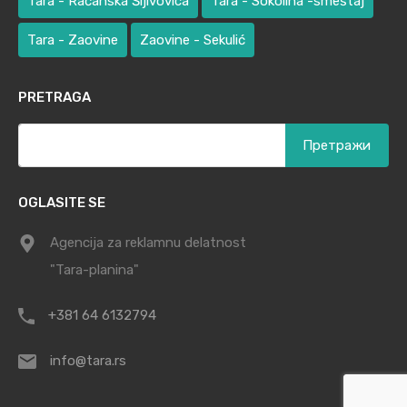
Tara - Račanska Šljivovica
Tara - Sokolina -smeštaj
Tara - Zaovine
Zaovine - Sekulić
PRETRAGA
Претрага
за:
OGLASITE SE
Agencija za reklamnu delatnost
"Tara-planina"
+381 64 6132794
info@tara.rs