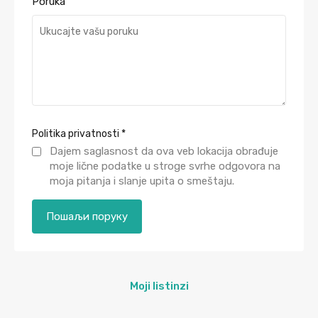
Poruka
Politika privatnosti
*
Dajem saglasnost da ova veb lokacija obrađuje
moje lične podatke u stroge svrhe odgovora na
moja pitanja i slanje upita o smeštaju.
Moji listinzi