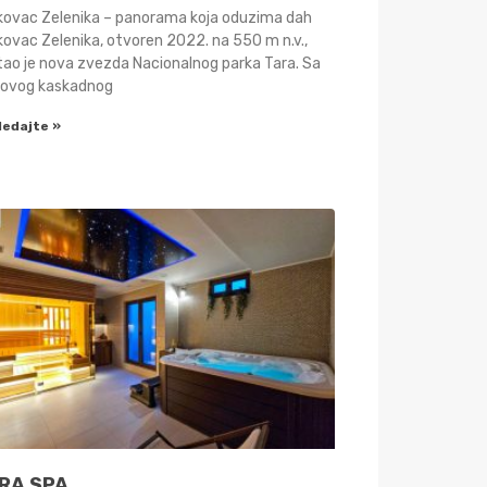
ikovac Zelenika – panorama koja oduzima dah
kovac Zelenika, otvoren 2022. na 550 m n.v.,
tao je nova zvezda Nacionalnog parka Tara. Sa
govog kaskadnog
ledajte »
RA SPA