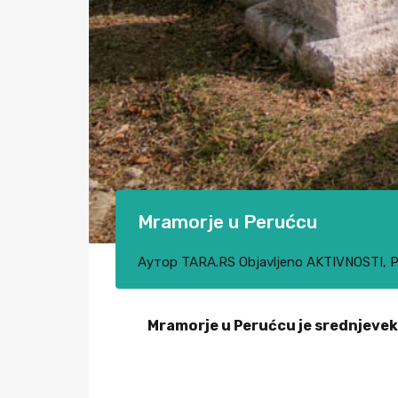
Mramorje u Perućcu
Аутор
TARA.RS
Objavljeno
AKTIVNOSTI
,
P
Mramorje u Perućcu je srednjeveko