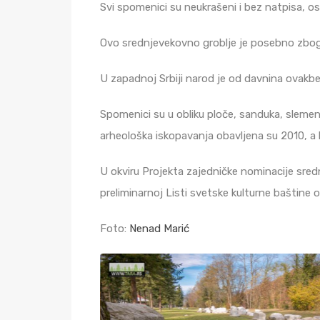
Svi spomenici su neukrašeni i bez natpisa, o
Ovo srednjevekovno groblje je posebno zbog n
U zapadnoj Srbiji narod je od davnina ovak
Spomenici su u obliku ploče, sanduka, slemen
arheološka iskopavanja obavljena su 2010, a
U okviru Projekta zajedničke nominacije sre
preliminarnoj Listi svetske kulturne baštine 
Foto:
Nenad Marić