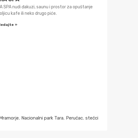
 SPA nudi đakuzi, saunu i prostor za opuštanje
oljicu kafe ili neko drugo piće.
ledajte »
Mramorje
,
Nacionalni park Tara
,
Perućac
,
stećci