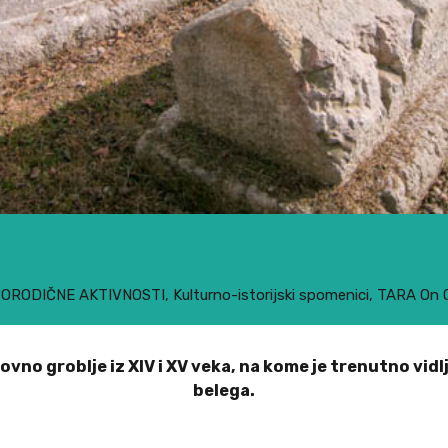
ORODIČNE AKTIVNOSTI
,
Kulturno-istorijski spomenici
,
TARA
On
vno groblje iz XIV i XV veka, na kome je trenutno vi
belega.