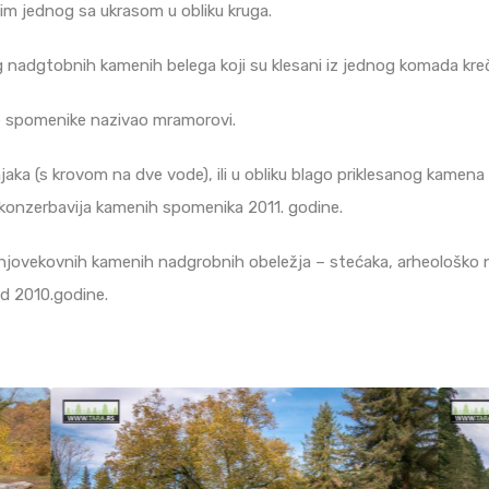
sim jednog sa ukrasom u obliku kruga.
adgtobnih kamenih belega koji su klesani iz jednog komada krečnja
be spomenike nazivao mramorovi.
jaka (s krovom na dve vode), ili u obliku blago priklesanog kamena
 konzerbavija kamenih spomenika 2011. godine.
dnjovekovnih kamenih nadgrobnih obeležja – stećaka, arheološko n
od 2010.godine.