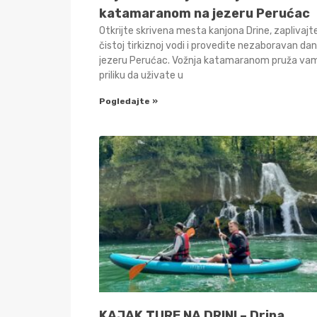
katamaranom na jezeru Perućac
Otkrijte skrivena mesta kanjona Drine, zaplivajt
čistoj tirkiznoj vodi i provedite nezaboravan da
jezeru Perućac. Vožnja katamaranom pruža va
priliku da uživate u
Pogledajte »
KAJAK TURE NA DRINI – Drina