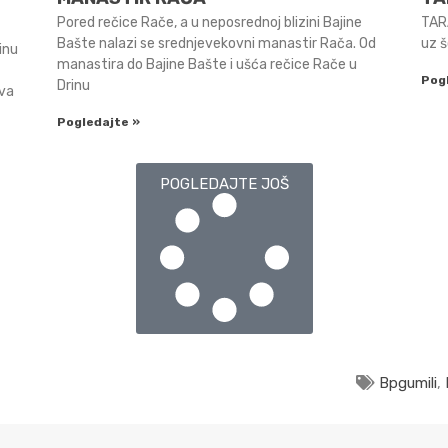
Pored rečice Rače, a u neposrednoj blizini Bajine
TARA
Bašte nalazi se srednjevekovni manastir Rača. Od
uz š
inu
manastira do Bajine Bašte i ušća rečice Rače u
Pog
Drinu
ava
Pogledajte »
POGLEDAJTE JOŠ
Bpgumili
,