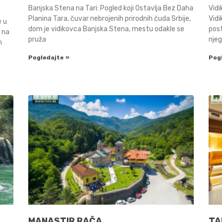
Banjska Stena na Tari: Pogled koji Ostavlja Bez Daha
Vid
Planina Tara, čuvar nebrojenih prirodnih čuda Srbije,
Vidi
e u
dom je vidikovca Banjska Stena, mestu odakle se
pos
n na
pruža
nje
m
Pogledajte »
Pog
MANASTIR RAČA
TA