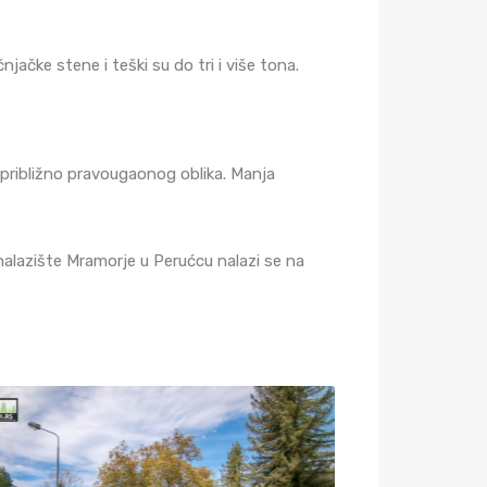
čke stene i teški su do tri i više tona.
 približno pravougaonog oblika. Manja
alazište Mramorje u Perućcu nalazi se na