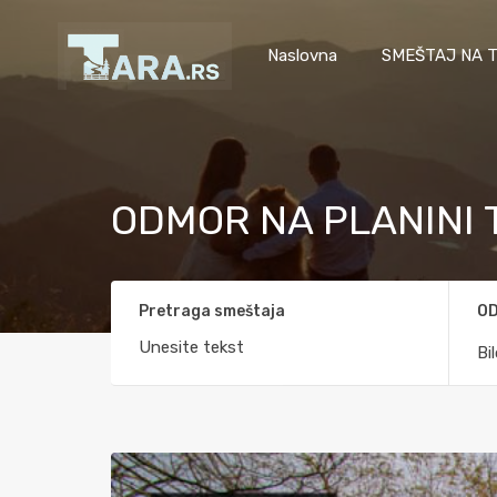
Naslovna
SMEŠTAJ NA T
ODMOR NA PLANINI 
Pretraga smeštaja
OD
Bi