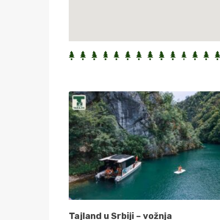
Tajland u Srbiji – vožnja